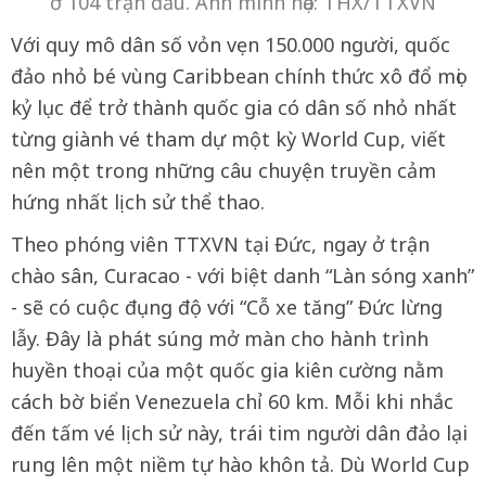
ở 104 trận đấu. Ảnh minh họa: THX/TTXVN
Với quy mô dân số vỏn vẹn 150.000 người, quốc
đảo nhỏ bé vùng Caribbean chính thức xô đổ mọi
kỷ lục để trở thành quốc gia có dân số nhỏ nhất
từng giành vé tham dự một kỳ World Cup, viết
nên một trong những câu chuyện truyền cảm
hứng nhất lịch sử thể thao.
Theo phóng viên TTXVN tại Đức, ngay ở trận
chào sân, Curacao - với biệt danh “Làn sóng xanh”
- sẽ có cuộc đụng độ với “Cỗ xe tăng” Đức lừng
lẫy. Đây là phát súng mở màn cho hành trình
huyền thoại của một quốc gia kiên cường nằm
cách bờ biển Venezuela chỉ 60 km. Mỗi khi nhắc
đến tấm vé lịch sử này, trái tim người dân đảo lại
rung lên một niềm tự hào khôn tả. Dù World Cup