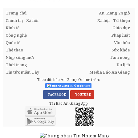
Trang chủ
An Giang 24 giờ
Chính trị - Xã hội
Xã hội - Từ thiện
Kinh tế
Giáo dục
Công nghệ
Pháp luật
Quốc tế
Văn hóa
Thể thao
Sức khỏe
Nhịp sống mới
Tam nông
Thời trang
Du lịch
Tin tức miền Tây
Media Báo An Giang
Theo dõi báo An Giang Online trên:
FACEBOOK
YOUTUBE
Tải Báo An Giang App