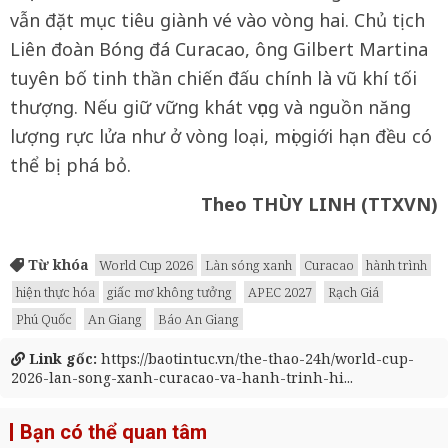
vẫn đặt mục tiêu giành vé vào vòng hai. Chủ tịch
Liên đoàn Bóng đá Curacao, ông Gilbert Martina
tuyên bố tinh thần chiến đấu chính là vũ khí tối
thượng. Nếu giữ vững khát vọng và nguồn năng
lượng rực lửa như ở vòng loại, mọi giới hạn đều có
thể bị phá bỏ.
Theo THÙY LINH
(TTXVN)
Từ khóa
World Cup 2026
Làn sóng xanh
Curacao
hành trình
hiện thực hóa
giấc mơ không tưởng
APEC 2027
Rạch Giá
Phú Quốc
An Giang
Báo An Giang
Link gốc:
https://baotintuc.vn/the-thao-24h/world-cup-
2026-lan-song-xanh-curacao-va-hanh-trinh-hi...
Bạn có thể quan tâm