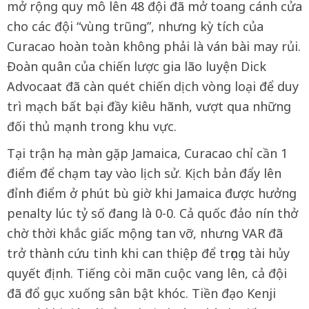
mở rộng quy mô lên 48 đội đã mở toang cánh cửa
cho các đội “vùng trũng”, nhưng kỳ tích của
Curacao hoàn toàn không phải là ván bài may rủi.
Đoàn quân của chiến lược gia lão luyện Dick
Advocaat đã càn quét chiến dịch vòng loại để duy
trì mạch bất bại đầy kiêu hãnh, vượt qua những
đối thủ mạnh trong khu vực.
Tại trận hạ màn gặp Jamaica, Curacao chỉ cần 1
điểm để chạm tay vào lịch sử. Kịch bản đẩy lên
đỉnh điểm ở phút bù giờ khi Jamaica được hưởng
penalty lúc tỷ số đang là 0-0. Cả quốc đảo nín thở
chờ thời khắc giấc mộng tan vỡ, nhưng VAR đã
trở thành cứu tinh khi can thiệp để trọng tài hủy
quyết định. Tiếng còi mãn cuộc vang lên, cả đội
đã đổ gục xuống sân bật khóc. Tiền đạo Kenji