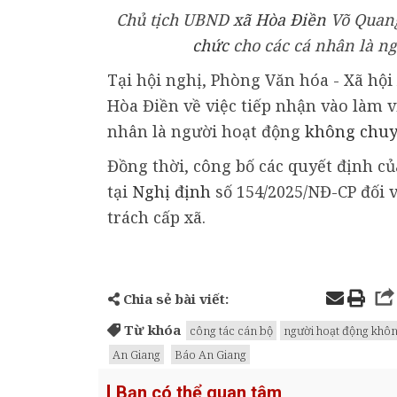
Chủ tịch UBND
xã Hòa Điền
Võ Quang
chức
cho các cá nhân là ng
Tại hội nghị, Phòng Văn hóa - Xã hộ
Hòa Điền về việc tiếp nhận vào làm 
nhân là người hoạt động
không chuy
Đồng thời, công bố các quyết định củ
tại
Nghị định
số 154/2025/NĐ-CP đối 
trách cấp xã.
Chia sẻ bài viết:
Từ khóa
công tác cán bộ
người hoạt động khôn
An Giang
Báo An Giang
Bạn có thể quan tâm