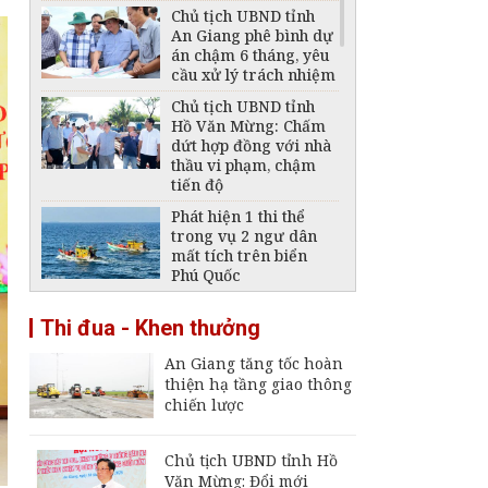
Chủ tịch UBND tỉnh
An Giang phê bình dự
án chậm 6 tháng, yêu
cầu xử lý trách nhiệm
Chủ tịch UBND tỉnh
Hồ Văn Mừng: Chấm
dứt hợp đồng với nhà
thầu vi phạm, chậm
tiến độ
Phát hiện 1 thi thể
trong vụ 2 ngư dân
mất tích trên biển
Phú Quốc
Thông báo ngừng,
Thi đua - Khen thưởng
giảm mức cung cấp
điện trên địa bàn tỉnh
An Giang tăng tốc hoàn
An Giang ngày 6 -
thiện hạ tầng giao thông
7/8/2026
chiến lược
Đại tá Nguyễn Việt
Thắng nhận nhiệm vụ
Chính ủy Bộ Chỉ huy
Chủ tịch UBND tỉnh Hồ
Quân sự tỉnh An
Văn Mừng: Đổi mới