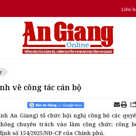
Liên h
ự
nh về công tác cán bộ
ỉnh An Giang) tổ chức hội nghị công bố các quyế
không chuyên trách vào làm công chức; công b
 định số 154/2025/NĐ-CP của Chính phủ.