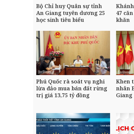
Bộ Chỉ huy Quân sự tỉnh
Khánh 
An Giang tuyên dương 25
47 căn
học sinh tiêu biểu
khăn
Phú Quốc rà soát vụ nghi
Khen t
lừa đảo mua bán đất rừng
nhân B
trị giá 13,75 tỷ đồng
Giang