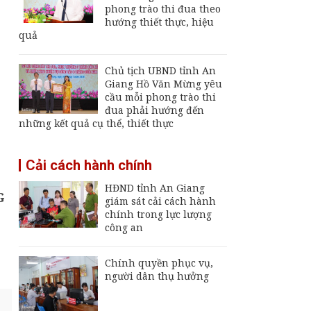
Giang
phong trào thi đua theo
hướng thiết thực, hiệu
Thường trực UBND
quả
tỉnh An Giang yêu cầu
sớm đưa cảng biển
An Thới hoạt động trở
Chủ tịch UBND tỉnh An
lại
Giang Hồ Văn Mừng yêu
An Giang chốt hạn
cầu mỗi phong trào thi
vận hành nhà máy xử
đua phải hướng đến
lý rác Long Xuyên,
những kết quả cụ thể, thiết thực
trễ sẽ thu hồi dự án
Rà soát quy hoạch Bãi
Cải cách hành chính
Vòng, Dương Đông để
hoàn thiện không gian
HĐND tỉnh An Giang
phát triển Phú Quốc
G
giám sát cải cách hành
chính trong lực lượng
công an
Chính quyền phục vụ,
người dân thụ hưởng