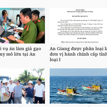
ố vụ án làm giả gạo
An Giang được phân loại l
uy mô lớn tại An
đơn vị hành chính cấp tỉn
loại I