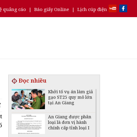
ệ quảng cáo
|
Báo giấy Online
|
Lịch cúp điện
Đọc nhiều
Khởi tố vụ án làm giả
gạo ST25 quy mô lớn
tại An Giang
t
An Giang được phân
loại là đơn vị hành
ố
chính cấp tỉnh loại I