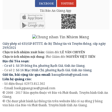
FACEBOOK
YOUTUBE
Tải Báo An Giang App
Giấy phép số 635/GP-BTTTT, do Bộ Thông tin và Truyền thông, cấp ngày
29/9/2021
Chịu trách nhiệm xuất bản:
Giám đốc
LÊ VĂN CHUYỂN
Chịu trách nhiệm nội dung:
Phó Giám đốc
NGUYỄN VIỆT TIẾN
Địa chỉ Tòa soạn:
- Cơ sở 1: Số 39 Đống Đa, phường Rạch Giá, tỉnh An Giang.
- Cơ sở 2:
Số 16 Mạc Đĩnh Chi, phường Rạch Giá, tỉnh An Giang.
Gửi tin, bài cộng tác qua email:
baoagdientu@gmail.com
Liên hệ quảng cáo:
- Số điện thoại: 02973.812.302
- Email:
baokgquangcao@gmail.com
© 2008 - 2017 Bản quyền thuộc về Báo và Phát thanh, Truyền hình tỉnh An
Giang.
© Chỉ được phát hành lại thông tin trên website khi có sự đồng ý bằng
văn bản của Báo và Phát thanh, Truyền hình tỉnh An Giang.