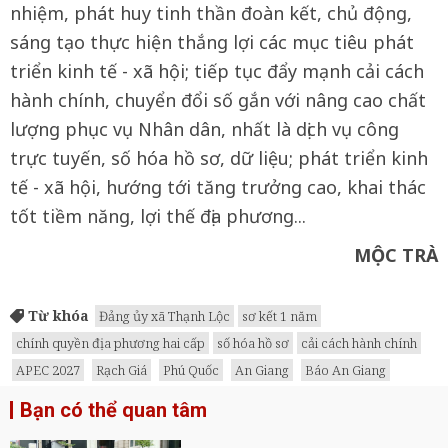
nhiệm, phát huy tinh thần đoàn kết, chủ động,
sáng tạo thực hiện thắng lợi các mục tiêu phát
triển kinh tế - xã hội; tiếp tục đẩy mạnh cải cách
hành chính, chuyển đổi số gắn với nâng cao chất
lượng phục vụ Nhân dân, nhất là dịch vụ công
trực tuyến, số hóa hồ sơ, dữ liệu; phát triển kinh
tế - xã hội, hướng tới tăng trưởng cao, khai thác
tốt tiềm năng, lợi thế địa phương...
MỘC TRÀ
Từ khóa
Đảng ủy xã Thạnh Lộc
sơ kết 1 năm
chính quyền địa phương hai cấp
số hóa hồ sơ
cải cách hành chính
APEC 2027
Rạch Giá
Phú Quốc
An Giang
Báo An Giang
Bạn có thể quan tâm