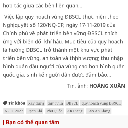
hợp tác giữa các bên liên quan…
Việc lập quy hoạch vùng ĐBSCL thực hiện theo
Nghị quyết số 120/NQ-CP, ngày 17-11-2019 của
Chính phủ về phát triển bền vững ĐBSCL thích
ứng với biến đổi khí hậu. Mục tiêu của quy hoạch
là hướng ĐBSCL trở thành một khu vực phát
triển bền vững, an toàn và thịnh vượng; thu nhập
bình quân đầu người của vùng cao hơn bình quân
quốc gia, sinh kế người dân được đảm bảo…
Tin, ảnh:
HOÀNG XUÂN
Từ khóa
Xây dựng
tầm nhìn
ĐBSCL
quy hoạch vùng ĐBSCL
APEC 2027
Rạch Giá
Phú Quốc
An Giang
Báo An Giang
Bạn có thể quan tâm