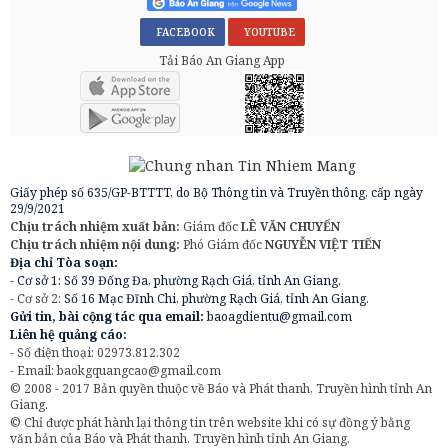
FACEBOOK
YOUTUBE
Tải Báo An Giang App
Giấy phép số 635/GP-BTTTT, do Bộ Thông tin và Truyền thông, cấp ngày
29/9/2021
Chịu trách nhiệm xuất bản:
Giám đốc
LÊ VĂN CHUYỂN
Chịu trách nhiệm nội dung:
Phó Giám đốc
NGUYỄN VIỆT TIẾN
Địa chỉ Tòa soạn:
- Cơ sở 1: Số 39 Đống Đa, phường Rạch Giá, tỉnh An Giang.
- Cơ sở 2:
Số 16 Mạc Đĩnh Chi, phường Rạch Giá, tỉnh An Giang.
Gửi tin, bài cộng tác qua email:
baoagdientu@gmail.com
Liên hệ quảng cáo:
- Số điện thoại: 02973.812.302
- Email:
baokgquangcao@gmail.com
© 2008 - 2017 Bản quyền thuộc về Báo và Phát thanh, Truyền hình tỉnh An
Giang.
© Chỉ được phát hành lại thông tin trên website khi có sự đồng ý bằng
văn bản của Báo và Phát thanh, Truyền hình tỉnh An Giang.