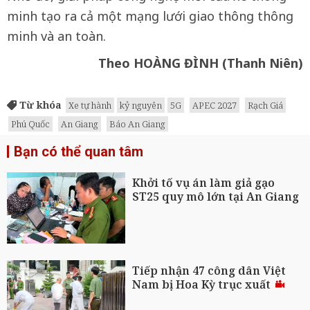
minh tạo ra cả một mạng lưới giao thông thông
minh và an toàn.
Theo HOÀNG ĐÌNH (Thanh Niên)
Từ khóa
Xe tự hành
kỷ nguyên
5G
APEC 2027
Rạch Giá
Phú Quốc
An Giang
Báo An Giang
Bạn có thể quan tâm
Khởi tố vụ án làm giả gạo
ST25 quy mô lớn tại An Giang
Tiếp nhận 47 công dân Việt
Nam bị Hoa Kỳ trục xuất