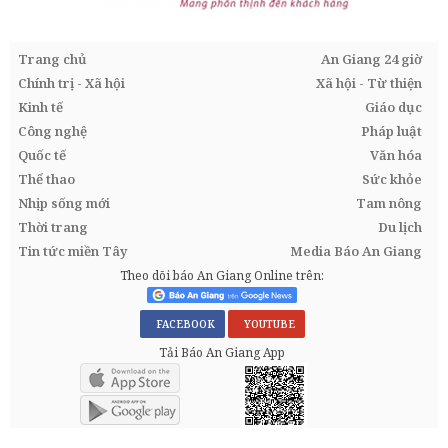
Trang chủ
An Giang 24 giờ
Chính trị - Xã hội
Xã hội - Từ thiện
Kinh tế
Giáo dục
Công nghệ
Pháp luật
Quốc tế
Văn hóa
Thể thao
Sức khỏe
Nhịp sống mới
Tam nông
Thời trang
Du lịch
Tin tức miền Tây
Media Báo An Giang
Theo dõi báo An Giang Online trên:
FACEBOOK
YOUTUBE
Tải Báo An Giang App