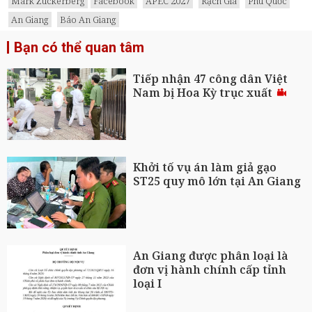
Mark Zuckerberg
Facebook
APEC 2027
Rạch Giá
Phú Quốc
An Giang
Báo An Giang
Bạn có thể quan tâm
Tiếp nhận 47 công dân Việt
Nam bị Hoa Kỳ trục xuất
Khởi tố vụ án làm giả gạo
ST25 quy mô lớn tại An Giang
An Giang được phân loại là
đơn vị hành chính cấp tỉnh
loại I