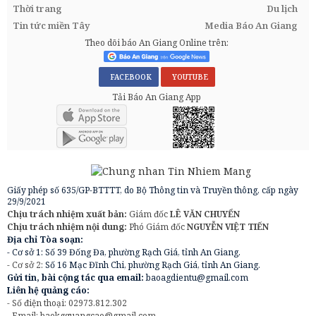
Thời trang
Du lịch
Tin tức miền Tây
Media Báo An Giang
Theo dõi báo An Giang Online trên:
FACEBOOK
YOUTUBE
Tải Báo An Giang App
Giấy phép số 635/GP-BTTTT, do Bộ Thông tin và Truyền thông, cấp ngày
29/9/2021
Chịu trách nhiệm xuất bản:
Giám đốc
LÊ VĂN CHUYỂN
Chịu trách nhiệm nội dung:
Phó Giám đốc
NGUYỄN VIỆT TIẾN
Địa chỉ Tòa soạn:
- Cơ sở 1: Số 39 Đống Đa, phường Rạch Giá, tỉnh An Giang.
- Cơ sở 2:
Số 16 Mạc Đĩnh Chi, phường Rạch Giá, tỉnh An Giang.
Gửi tin, bài cộng tác qua email:
baoagdientu@gmail.com
Liên hệ quảng cáo:
- Số điện thoại: 02973.812.302
- Email:
baokgquangcao@gmail.com