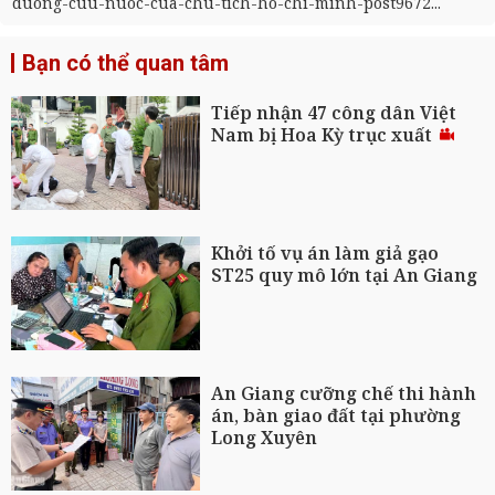
duong-cuu-nuoc-cua-chu-tich-ho-chi-minh-post9672...
Bạn có thể quan tâm
Tiếp nhận 47 công dân Việt
Nam bị Hoa Kỳ trục xuất
Khởi tố vụ án làm giả gạo
ST25 quy mô lớn tại An Giang
An Giang cưỡng chế thi hành
án, bàn giao đất tại phường
Long Xuyên