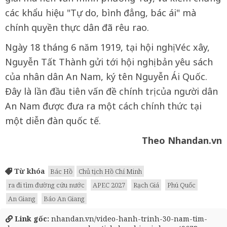
các khẩu hiệu "Tự do, bình đẳng, bác ái" mà
chính quyền thực dân đã rêu rao.
Ngày 18 tháng 6 năm 1919, tại hội nghị Véc xây,
Nguyễn Tất Thành gửi tới hội nghị bản yêu sách
của nhân dân An Nam, ký tên Nguyễn Ái Quốc.
Đây là lần đầu tiên vấn đề chính trị của người dân
An Nam được đưa ra một cách chính thức tại
một diễn đàn quốc tế.
Theo Nhandan.vn
Từ khóa
Bác Hồ
Chủ tịch Hồ Chí Minh
ra đi tìm đường cứu nước
APEC 2027
Rạch Giá
Phú Quốc
An Giang
Báo An Giang
Link gốc:
nhandan.vn/video-hanh-trinh-30-nam-tim-