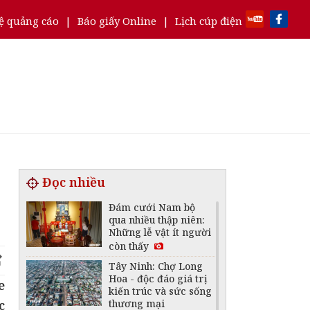
ệ quảng cáo
|
Báo giấy Online
|
Lịch cúp điện
Đọc nhiều
Đám cưới Nam bộ
qua nhiều thập niên:
Những lễ vật ít người
còn thấy
Tây Ninh: Chợ Long
Hoa - độc đáo giá trị
e
kiến trúc và sức sống
c
thương mại