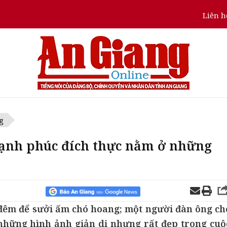
Liên h
g
ạnh phúc đích thực nằm ở những
đêm để sưởi ấm chó hoang; một người đàn ông ch
 những hình ảnh giản dị nhưng rất đẹp trong cuộ