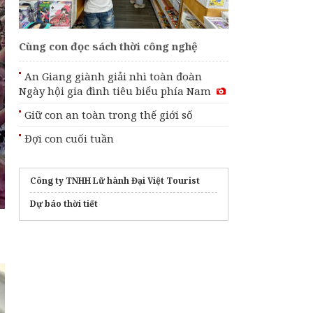
“Gửi Tương Lai Xanh
2050” mùa 3 với tổng
giá trị giải thưởng
hơn 2,5 tỷ đồng
Cùng con đọc sách thời công nghệ
Trao quà, trao cả
An Giang giành giải nhì toàn đoàn
những nụ cười
Ngày hội gia đình tiêu biểu phía Nam
Giữ con an toàn trong thế giới số
Đợi con cuối tuần
Công ty TNHH Lữ hành Đại Việt Tourist
Dự báo thời tiết