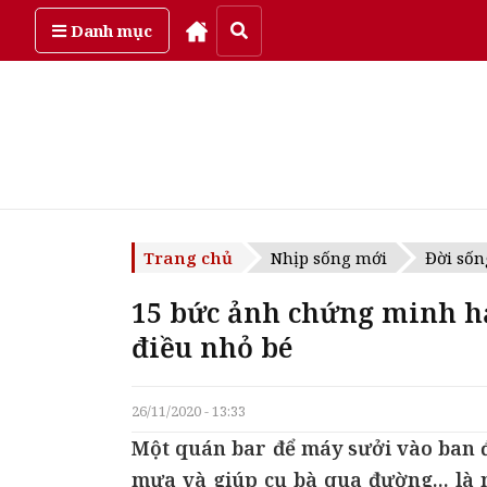
Thứ sáu, ngày 7/08/2026
Danh mục
Trang chủ
Nhịp sống mới
Đời sốn
15 bức ảnh chứng minh h
điều nhỏ bé
26/11/2020 - 13:33
Một quán bar để máy sưởi vào ban 
mưa và giúp cụ bà qua đường... là