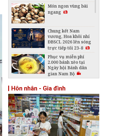
Món ngon vùng bãi
ngang
Chung kết Nam
vương, Hoa khôi nhí
ĐBSCL 2026 lên sóng
trực tiếp tối 23-8
Phục vụ miễn phí
2.000 bánh xèo tại
Ngày hội Bánh dân
gian Nam Bộ
Về thủ phủ khoai deo,
Hôn nhân - Gia đình
xem cách người dân
làm lát khoai "nhai
hoài không hết"
Cùng con đọc sách
thời công nghệ
Khởi động cuộc thi