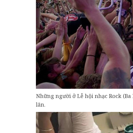
Những người ở Lễ hội nhạc Rock (Ba
lăn.