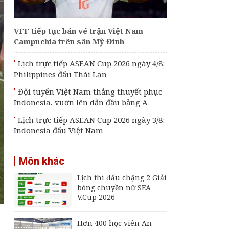
thắng thuyết phục
Indonesia, vươn lên
dẫn đầu bảng A
VFF tiếp tục bán vé trận Việt Nam -
VFF tiếp tục bán vé
Campuchia trên sân Mỹ Đình
trận Việt Nam -
Campuchia trên sân
Mỹ Đình
Lịch trực tiếp ASEAN Cup 2026 ngày 4/8:
Philippines đấu Thái Lan
Bảng xếp hạng chung
cuộc chặng 1 Giải
Đội tuyển Việt Nam thắng thuyết phục
bóng chuyền nữ SEA
Indonesia, vươn lên dẫn đầu bảng A
V.Cup
Lịch trực tiếp ASEAN Cup 2026 ngày 3/8:
Indonesia đấu Việt Nam
Môn khác
Lịch thi đấu chặng 2 Giải
bóng chuyền nữ SEA
V.Cup 2026
Hơn 400 học viên An