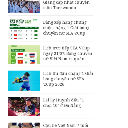
Giang cập nhật chuyên
môn Taekwondo
Bảng xếp hạng chung
cuộc chặng 1 Giải bóng
chuyền nữ SEA V.Cup
n
Lịch trực tiếp SEA V.Cup
ngày 31/07: Bóng chuyền
nữ Việt Nam ra quân
Lịch thi đấu chặng 1 Giải
bóng chuyền nữ SEA
V.Cup 2026
Lại Lý Huynh đấu "1
chọi 10" ở Đà Nẵng
Cậu bé Việt Nam 7 tuổi