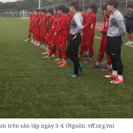
m trên sân tập ngày 3-4. (Nguồn: vff.org.vn)