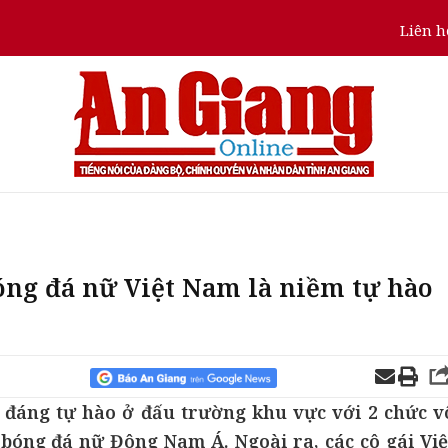
Liên h
óng đá nữ Việt Nam là niềm tự hào
h đáng tự hào ở đấu trường khu vực với 2 chức v
ch bóng đá nữ Đông Nam Á. Ngoài ra, các cô gái Việ