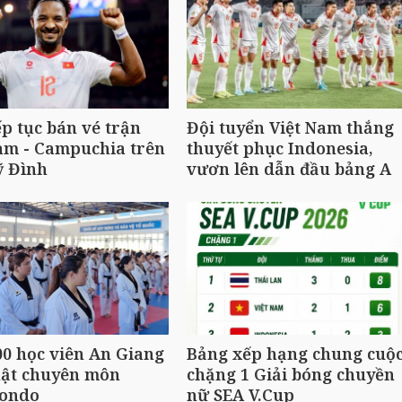
ếp tục bán vé trận
Đội tuyển Việt Nam thắng
am - Campuchia trên
thuyết phục Indonesia,
ỹ Đình
vươn lên dẫn đầu bảng A
0 học viên An Giang
Bảng xếp hạng chung cuộ
hật chuyên môn
chặng 1 Giải bóng chuyền
ondo
nữ SEA V.Cup