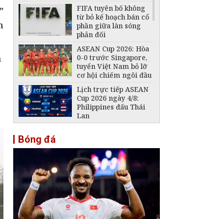
FIFA tuyên bố không
"
từ bỏ kế hoạch bán cổ
n
phần giữa làn sóng
phản đối
ASEAN Cup 2026: Hòa
n
0-0 trước Singapore,
tuyển Việt Nam bỏ lỡ
cơ hội chiếm ngôi đầu
Lịch trực tiếp ASEAN
Cup 2026 ngày 4/8:
Philippines đấu Thái
Lan
Lịch trực tiếp ASEAN
Bóng đá
Cup 2026 ngày 3/8:
Indonesia đấu Việt
Nam
Đội tuyển Futsal Việt
Nam gây bất ngờ
trước đội xếp hạng 7
thế giới
Đội tuyển Việt Nam