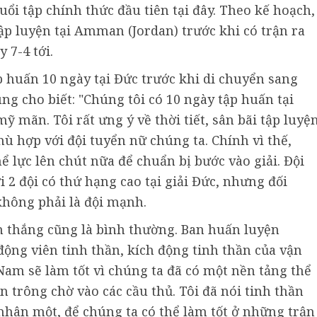
buổi tập chính thức đầu tiên tại đây. Theo kế hoạch,
ập luyện tại Amman (Jordan) trước khi có trận ra
 7-4 tới.
p huấn 10 ngày tại Đức trước khi di chuyển sang
g cho biết: "Chúng tôi có 10 ngày tập huấn tại
mỹ mãn. Tôi rất ưng ý về thời tiết, sân bãi tập luyệ
hù hợp với đội tuyển nữ chúng ta. Chính vì thế,
ể lực lên chút nữa để chuẩn bị bước vào giải. Đội
 2 đội có thứ hạng cao tại giải Đức, nhưng đối
 không phải là đội mạnh.
rận thắng cũng là bình thường. Ban huấn luyện
ộng viên tinh thần, kích động tinh thần của vận
 Nam sẽ làm tốt vì chúng ta đã có một nền tảng thể
òn trông chờ vào các cầu thủ. Tôi đã nói tinh thần
 nhân một, để chúng ta có thể làm tốt ở những trận