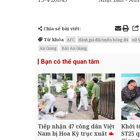
Chia sẻ bài viết:
Từ khóa
AFC
đánh giá đội tuyển bóng đá
nữ 
An Giang
Báo An Giang
Bạn có thể quan tâm
Tiếp nhận 47 công dân Việt
Khởi t
Nam bị Hoa Kỳ trục xuất
ST25 q