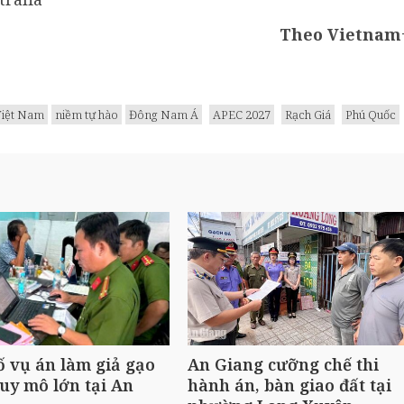
Theo Vietnam
Việt Nam
niềm tự hào
Đông Nam Á
APEC 2027
Rạch Giá
Phú Quốc
ố vụ án làm giả gạo
An Giang cưỡng chế thi
uy mô lớn tại An
hành án, bàn giao đất tại