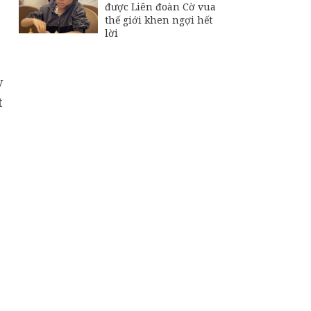
được Liên đoàn Cờ vua
thế giới khen ngợi hết
lời
y
t