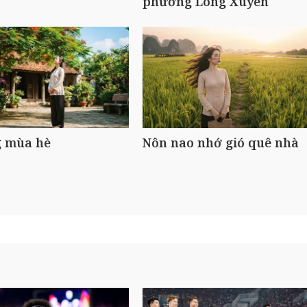
phường Long Xuyên
 mùa hè
Nôn nao nhớ gió quê nhà