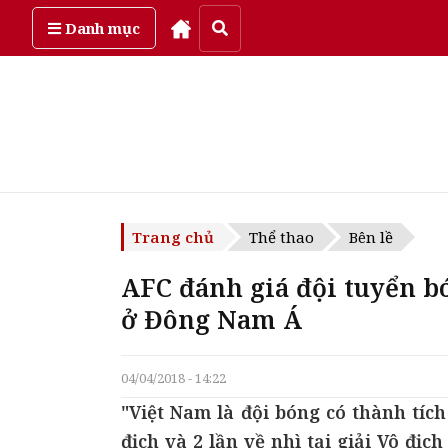
Thứ sáu, ngày 7/08/2026
Danh mục
Trang chủ
Thể thao
Bên lề
AFC đánh giá đội tuyển b
ở Đông Nam Á
04/04/2018 - 14:22
"Việt Nam là đội bóng có thành tíc
địch và 2 lần về nhì tại giải Vô đị