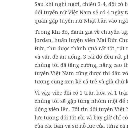
Sau khi nghỉ ngơi, chiều 3-4, đội có 
đội tuyển nữ Việt Nam sẽ có 4 ngày t
quân gặp tuyển nữ Nhật bản vào ngày
Trong khi đó, đánh giá về chuyến tậ
Jordan, huấn luyện viên Mai Đức Chun
Đức, thu được thành quả rất tốt, rất 
và vấn đề ăn uống, 3 cái đó đều rất p
chúng tôi đã tăng cường, nâng cao th
tuyển Việt Nam cũng được thi đấu với
tượng cũng xen kẽ cả trẻ và già chứ
Vì vậy, việc đội có 1 trận hòa và 1 t
chúng tôi sẽ gặp từng nhóm một để đ
động viên lên. Tôi tin đội tuyển Việt
lực tương đối tốt rồi và bây giờ chỉ c
của các bạn và sự nỗ lực của từng cá