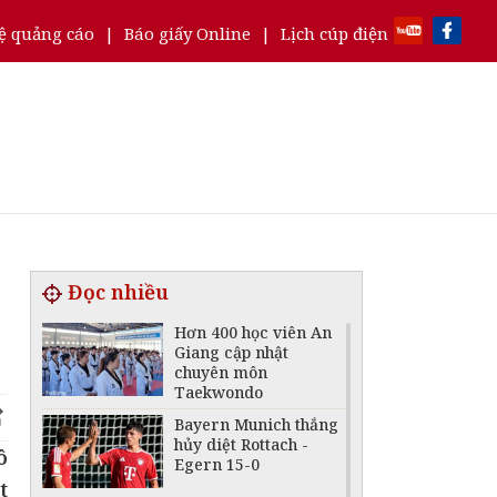
ệ quảng cáo
|
Báo giấy Online
|
Lịch cúp điện
Đọc nhiều
Hơn 400 học viên An
Giang cập nhật
chuyên môn
Taekwondo
Bayern Munich thắng
hủy diệt Rottach -
ô
Egern 15-0
t