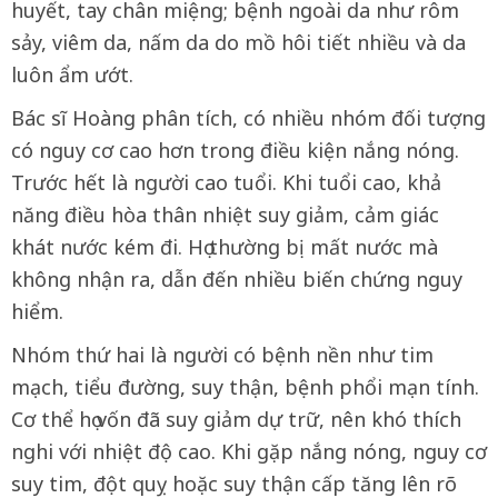
huyết, tay chân miệng; bệnh ngoài da như rôm
sảy, viêm da, nấm da do mồ hôi tiết nhiều và da
luôn ẩm ướt.
Bác sĩ Hoàng phân tích, có nhiều nhóm đối tượng
có nguy cơ cao hơn trong điều kiện nắng nóng.
Trước hết là người cao tuổi. Khi tuổi cao, khả
năng điều hòa thân nhiệt suy giảm, cảm giác
khát nước kém đi. Họ thường bị mất nước mà
không nhận ra, dẫn đến nhiều biến chứng nguy
hiểm.
Nhóm thứ hai là người có bệnh nền như tim
mạch, tiểu đường, suy thận, bệnh phổi mạn tính.
Cơ thể họ vốn đã suy giảm dự trữ, nên khó thích
nghi với nhiệt độ cao. Khi gặp nắng nóng, nguy cơ
suy tim, đột quỵ hoặc suy thận cấp tăng lên rõ