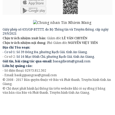
Giấy phép số 635/GP-BTTTT, do Bộ Thông tin và Truyền thông, cấp ngày
29/9/2021
Chịu trách nhiệm xuất bản:
Giám đốc
LÊ VĂN CHUYỂN
Chịu trách nhiệm nội dung:
Phó Giám đốc
NGUYỄN VIỆT TIẾN
Địa chỉ Tòa soạn:
- Cơ sở 1: Số 39 Đống Đa, phường Rạch Giá, tỉnh An Giang.
- Cơ sở 2:
Số 16 Mạc Đĩnh Chi, phường Rạch Giá, tỉnh An Giang.
Gửi tin, bài cộng tác qua email:
baoagdientu@gmail.com
Liên hệ quảng cáo:
- Số điện thoại: 02973.812.302
- Email:
baokgquangcao@gmail.com
© 2008 - 2017 Bản quyền thuộc về Báo và Phát thanh, Truyền hình tỉnh An
Giang.
© Chỉ được phát hành lại thông tin trên website khi có sự đồng ý bằng
văn bản của Báo và Phát thanh, Truyền hình tỉnh An Giang.