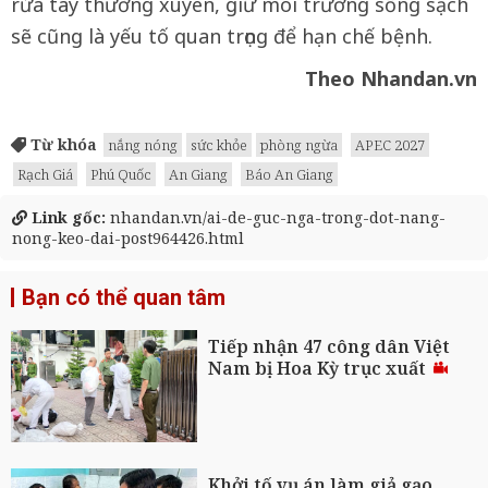
rửa tay thường xuyên, giữ môi trường sống sạch
sẽ cũng là yếu tố quan trọng để hạn chế bệnh.
Theo Nhandan.vn
Từ khóa
nắng nóng
sức khỏe
phòng ngừa
APEC 2027
Rạch Giá
Phú Quốc
An Giang
Báo An Giang
Link gốc:
nhandan.vn/ai-de-guc-nga-trong-dot-nang-
nong-keo-dai-post964426.html
Bạn có thể quan tâm
Tiếp nhận 47 công dân Việt
Nam bị Hoa Kỳ trục xuất
Khởi tố vụ án làm giả gạo