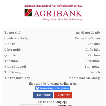
Trang chủ
An Giang 24 giờ
Chính trị - Xã hội
Xã hội - Từ thiện
Kinh tế
Giáo dục
Công nghệ
Pháp luật
Quốc tế
Văn hóa
Thể thao
Sức khỏe
Nhịp sống mới
Tam nông
Thời trang
Du lịch
Tin tức miền Tây
Media Báo An Giang
Theo dõi báo An Giang Online trên:
FACEBOOK
YOUTUBE
Tải Báo An Giang App