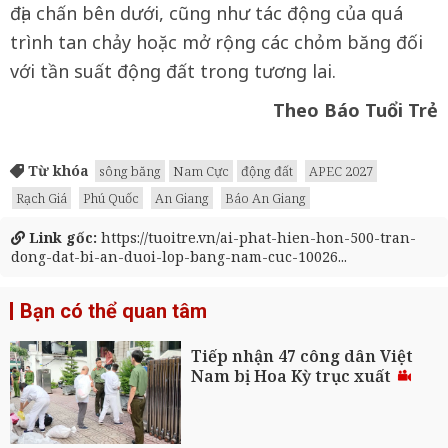
địa chấn bên dưới, cũng như tác động của quá
trình tan chảy hoặc mở rộng các chỏm băng đối
với tần suất động đất trong tương lai.
Theo Báo Tuổi Trẻ
Từ khóa
sông băng
Nam Cực
động đất
APEC 2027
Rạch Giá
Phú Quốc
An Giang
Báo An Giang
Link gốc:
https://tuoitre.vn/ai-phat-hien-hon-500-tran-
dong-dat-bi-an-duoi-lop-bang-nam-cuc-10026...
Bạn có thể quan tâm
Tiếp nhận 47 công dân Việt
Nam bị Hoa Kỳ trục xuất