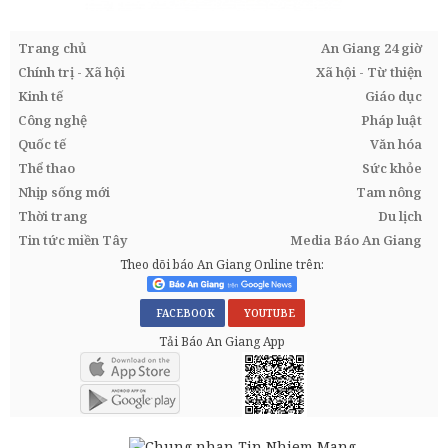
Trang chủ
An Giang 24 giờ
Chính trị - Xã hội
Xã hội - Từ thiện
Kinh tế
Giáo dục
Công nghệ
Pháp luật
Quốc tế
Văn hóa
Thể thao
Sức khỏe
Nhịp sống mới
Tam nông
Thời trang
Du lịch
Tin tức miền Tây
Media Báo An Giang
Theo dõi báo An Giang Online trên:
FACEBOOK
YOUTUBE
Tải Báo An Giang App