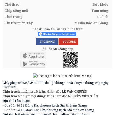
Thể thao
Sức khỏe
Nhịp sống mới
Tam nông
Thời trang
Du lịch
Tin tức miền Tây
Media Báo An Giang
Theo dõi báo An Giang Online trên:
FACEBOOK
YOUTUBE
Tải Báo An Giang App
Giấy phép số 635/GP-BTTTT, do Bộ Thông tin và Truyền thông, cấp ngày
29/9/2021
Chịu trách nhiệm xuất bản:
Giám đốc
LÊ VĂN CHUYỂN
Chịu trách nhiệm nội dung:
Phó Giám đốc
NGUYỄN VIỆT TIẾN
Địa chỉ Tòa soạn:
- Cơ sở 1: Số 39 Đống Đa, phường Rạch Giá, tỉnh An Giang.
- Cơ sở 2:
Số 16 Mạc Đĩnh Chi, phường Rạch Giá, tỉnh An Giang.
Gửi tin, bài cộng tác qua email:
baoagdientu@gmail.com