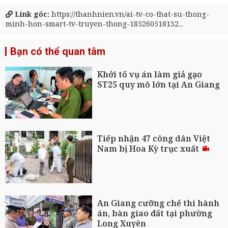
Link gốc:
https://thanhnien.vn/ai-tv-co-that-su-thong-
minh-hon-smart-tv-truyen-thong-185260518132...
Bạn có thể quan tâm
Khởi tố vụ án làm giả gạo
ST25 quy mô lớn tại An Giang
Tiếp nhận 47 công dân Việt
Nam bị Hoa Kỳ trục xuất
An Giang cưỡng chế thi hành
án, bàn giao đất tại phường
Long Xuyên