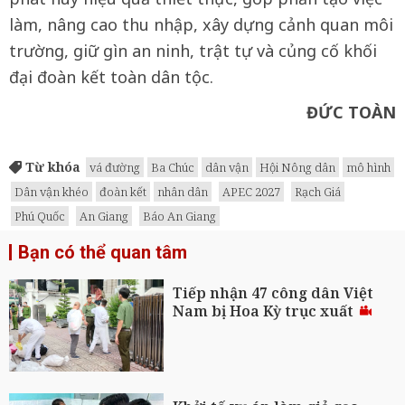
làm, nâng cao thu nhập, xây dựng cảnh quan môi
trường, giữ gìn an ninh, trật tự và củng cố khối
đại đoàn kết toàn dân tộc.
ĐỨC TOÀN
Từ khóa
vá đường
Ba Chúc
dân vận
Hội Nông dân
mô hình
Dân vận khéo
đoàn kết
nhân dân
APEC 2027
Rạch Giá
Phú Quốc
An Giang
Báo An Giang
Bạn có thể quan tâm
Tiếp nhận 47 công dân Việt
Nam bị Hoa Kỳ trục xuất