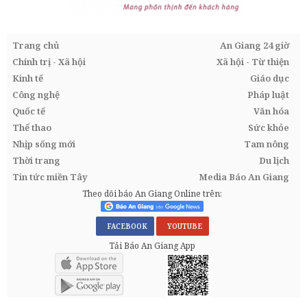
Trang chủ
An Giang 24 giờ
Chính trị - Xã hội
Xã hội - Từ thiện
Kinh tế
Giáo dục
Công nghệ
Pháp luật
Quốc tế
Văn hóa
Thể thao
Sức khỏe
Nhịp sống mới
Tam nông
Thời trang
Du lịch
Tin tức miền Tây
Media Báo An Giang
Theo dõi báo An Giang Online trên:
FACEBOOK
YOUTUBE
Tải Báo An Giang App