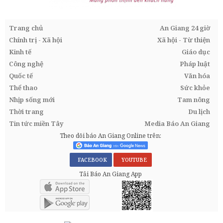
Trang chủ
An Giang 24 giờ
Chính trị - Xã hội
Xã hội - Từ thiện
Kinh tế
Giáo dục
Công nghệ
Pháp luật
Quốc tế
Văn hóa
Thể thao
Sức khỏe
Nhịp sống mới
Tam nông
Thời trang
Du lịch
Tin tức miền Tây
Media Báo An Giang
Theo dõi báo An Giang Online trên:
FACEBOOK
YOUTUBE
Tải Báo An Giang App