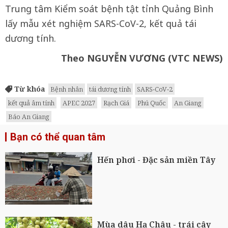
Trung tâm Kiểm soát bệnh tật tỉnh Quảng Bình
lấy mẫu xét nghiệm SARS-CoV-2, kết quả tái
dương tính.
Theo NGUYỄN VƯƠNG (VTC NEWS)
Từ khóa
Bệnh nhân
tái dương tính
SARS-CoV-2
kết quả âm tính
APEC 2027
Rạch Giá
Phú Quốc
An Giang
Báo An Giang
Bạn có thể quan tâm
Hến phơi - Đặc sản miền Tây
Mùa dâu Hạ Châu - trái cây