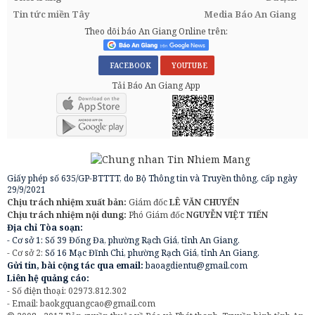
Tin tức miền Tây
Media Báo An Giang
Theo dõi báo An Giang Online trên:
FACEBOOK
YOUTUBE
Tải Báo An Giang App
Giấy phép số 635/GP-BTTTT, do Bộ Thông tin và Truyền thông, cấp ngày
29/9/2021
Chịu trách nhiệm xuất bản:
Giám đốc
LÊ VĂN CHUYỂN
Chịu trách nhiệm nội dung:
Phó Giám đốc
NGUYỄN VIỆT TIẾN
Địa chỉ Tòa soạn:
- Cơ sở 1: Số 39 Đống Đa, phường Rạch Giá, tỉnh An Giang.
- Cơ sở 2:
Số 16 Mạc Đĩnh Chi, phường Rạch Giá, tỉnh An Giang.
Gửi tin, bài cộng tác qua email:
baoagdientu@gmail.com
Liên hệ quảng cáo:
- Số điện thoại: 02973.812.302
- Email:
baokgquangcao@gmail.com