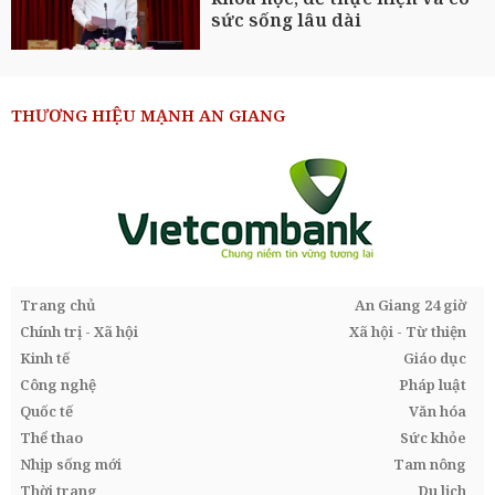
sức sống lâu dài
THƯƠNG HIỆU MẠNH AN GIANG
Trang chủ
An Giang 24 giờ
Chính trị - Xã hội
Xã hội - Từ thiện
Kinh tế
Giáo dục
Công nghệ
Pháp luật
Quốc tế
Văn hóa
Thể thao
Sức khỏe
Nhịp sống mới
Tam nông
Thời trang
Du lịch