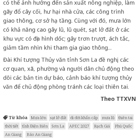
có thể ảnh hưởng đến sản xuất nông nghiệp, làm
gãy đổ cây cối, hư hại nhà cửa, các công trình
giao thông, cơ sở hạ tầng. Cùng với đó, mưa lớn
có khả năng cao gây lũ, lũ quét, sạt lở đất ở các
khu vực có địa hình dốc; gây trơn trượt, ách tắc,
giảm tầm nhìn khi tham gia giao thông...
Đài Khí tượng Thủy văn tỉnh Sơn La đề nghị, các
cơ quan, xã, phường và người dân chủ động theo
dõi các bản tin dự báo, cảnh báo khí tượng thủy
văn để chủ động phòng tránh các loại thiên tai.
Theo TTXVN
Từ khóa
Mưa lớn
sạt lở đất
di dời khẩn cấp
mưa lũ
thiên tai
thời tiết
tỉnh Điện Biên
Sơn La
APEC 2027
Rạch Giá
Phú Quốc
An Giang
Báo An Giang