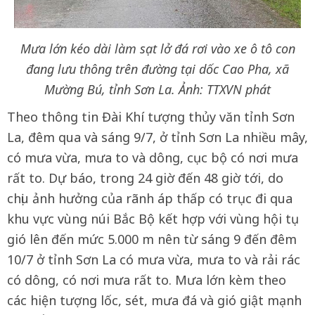
Mưa lớn kéo dài làm sạt lở đá rơi vào xe ô tô con
đang lưu thông trên đường tại dốc Cao Pha, xã
Mường Bú, tỉnh Sơn La. Ảnh: TTXVN phát
Theo thông tin Đài Khí tượng thủy văn tỉnh Sơn
La, đêm qua và sáng 9/7, ở tỉnh Sơn La nhiều mây,
có mưa vừa, mưa to và dông, cục bộ có nơi mưa
rất to. Dự báo, trong 24 giờ đến 48 giờ tới, do
chịu ảnh hưởng của rãnh áp thấp có trục đi qua
khu vực vùng núi Bắc Bộ kết hợp với vùng hội tụ
gió lên đến mức 5.000 m nên từ sáng 9 đến đêm
10/7 ở tỉnh Sơn La có mưa vừa, mưa to và rải rác
có dông, có nơi mưa rất to. Mưa lớn kèm theo
các hiện tượng lốc, sét, mưa đá và gió giật mạnh