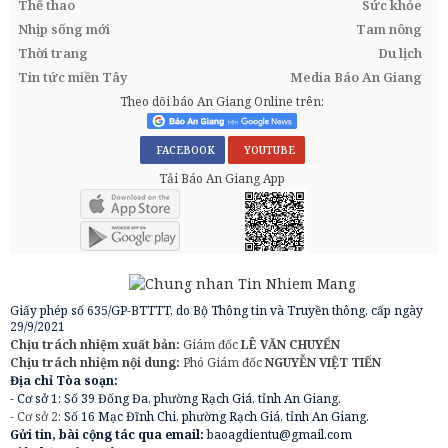
Thể thao
Sức khỏe
Nhịp sống mới
Tam nông
Thời trang
Du lịch
Tin tức miền Tây
Media Báo An Giang
Theo dõi báo An Giang Online trên:
FACEBOOK
YOUTUBE
Tải Báo An Giang App
Giấy phép số 635/GP-BTTTT, do Bộ Thông tin và Truyền thông, cấp ngày
29/9/2021
Chịu trách nhiệm xuất bản:
Giám đốc
LÊ VĂN CHUYỂN
Chịu trách nhiệm nội dung:
Phó Giám đốc
NGUYỄN VIỆT TIẾN
Địa chỉ Tòa soạn:
- Cơ sở 1: Số 39 Đống Đa, phường Rạch Giá, tỉnh An Giang.
- Cơ sở 2:
Số 16 Mạc Đĩnh Chi, phường Rạch Giá, tỉnh An Giang.
Gửi tin, bài cộng tác qua email:
baoagdientu@gmail.com