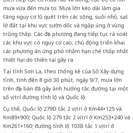
mưa vừa đến mưa to. Mưa lớn kéo dài làm gia
tăng nguy cơ lũ quét trên các sông, suối nhỏ, sạt
lở đất tại khu vực sườn dốc và ngập úng ở vùng
trũng thấp. Các địa phương đang tiếp tục rà soát
các khu vực có nguy cơ cao, chủ động triển khai
các phương án ứng phó nhằm hạn chế thấp nhất
thiệt hại do thiên tai gây ra.
Tại tỉnh Sơn La, theo thống kê của Sở Xây dựng
tỉnh, tính đến 8 giờ 30 phút, ngày 9/7, mưa lớn
trên địa bàn đã gây ảnh hưởng tắc đường tại một
số vị trí đường tỉnh lộ và Quốc lộ.
Cụ thể, Quốc lộ 279D tắc 2 vị trí ở Km44+125 và
Km89+900; Quốc lộ 279 tắc 2 vị trí ở Km253+240 và
Km261+160; đường tỉnh lộ 103B tắc 1 vị trí ở