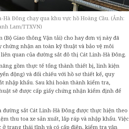
nh-Hà Đông chạy qua khu vực hồ Hoàng Cầu. (Ảnh:
anh Lam/TTXVN)
 (Bộ Giao thông Vận tải) cho hay đơn vị này đã
y chứng nhận an toàn kỹ thuật và bảo vệ môi
liên quan của đường sắt đô thị Cát Linh-Hà Đông.
ăng gồm thực tế tổng thành thiết bị, linh kiện
yển động) và đối chiếu với hồ sơ thiết kế, quy
t nhập khẩu. Sau khi hoàn thành kiểm tra,
thuật sẽ được cấp giấy chứng nhận kiểm định để
án đường sắt Cát Linh-Hà Đông được thực hiện theo
ệm thu toa xe sản xuất, lắp ráp và nhập khẩu. Việc
ở trạng thái tĩnh và có cấp điện, kiểm tra vận