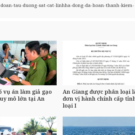
c-doan-tau-duong-sat-cat-linhha-dong-da-hoan-thanh-kiem-
ố vụ án làm giả gạo
An Giang được phân loại l
uy mô lớn tại An
đơn vị hành chính cấp tỉn
loại I