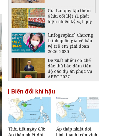
Gia Lai quy tập thêm
6 hài cốt liệt sĩ, phát
hiện nhiều kỷ vật quý
[Infographic] Chương
trình quốc gia về bảo
vệ trẻ em giai đoạn
2026-2030
Đề xuất nhiều cơ chế
đặc thù bảo đảm tiến
độ các dự án phục vụ
APEC 2027
An Giang dự hội nghị
Biến đổi khí hậu
ngoại giao, thúc đẩy
tư duy "kiến tạo" phục
vụ phát triển
Thời tiết ngày 8/8:
Áp thấp nhiệt đới
Áp thấp nhiệt đới
hình thành trên vịnh