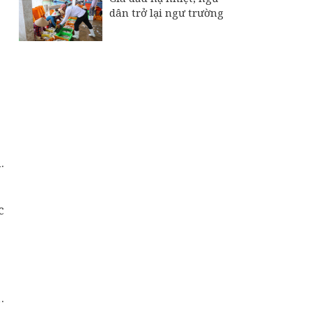
dân trở lại ngư trường
.
c
.