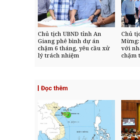
Chủ tịch UBND tỉnh An
Chủ tị
Giang phê bình dự án
Mừng:
chậm 6 tháng, yêu cầu xử
với nh
lý trách nhiệm
chậm t
Đọc thêm