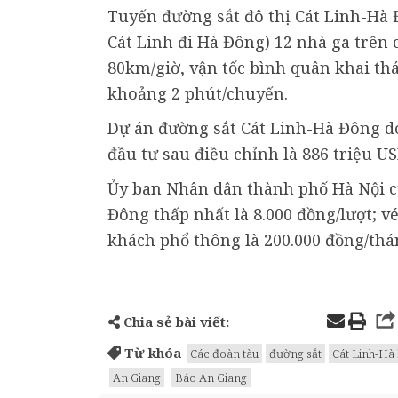
Tuyến đường sắt đô thị Cát Linh-Hà Đ
Cát Linh đi Hà Đông) 12 nhà ga trên c
80km/giờ, vận tốc bình quân khai thá
khoảng 2 phút/chuyến.
Dự án đường sắt Cát Linh-Hà Đông do
đầu tư sau điều chỉnh là 886 triệu U
Ủy ban Nhân dân thành phố Hà Nội c
Đông thấp nhất là 8.000 đồng/lượt; v
khách phổ thông là 200.000 đồng/thá
Chia sẻ bài viết:
Từ khóa
Các đoàn tàu
đường sắt
Cát Linh-Hà
An Giang
Báo An Giang