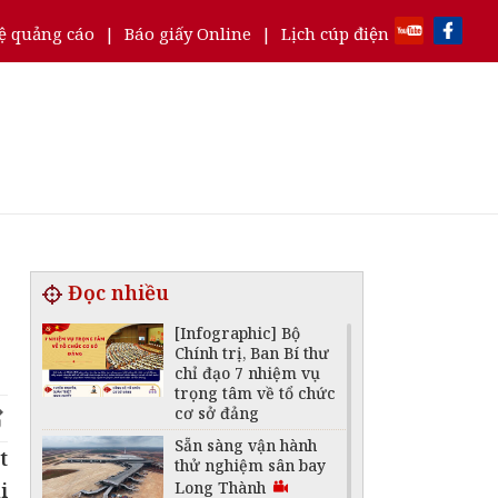
ệ quảng cáo
|
Báo giấy Online
|
Lịch cúp điện
Đọc nhiều
[Infographic] Bộ
Chính trị, Ban Bí thư
chỉ đạo 7 nhiệm vụ
trọng tâm về tổ chức
cơ sở đảng
Sẵn sàng vận hành
t
thử nghiệm sân bay
i
Long Thành