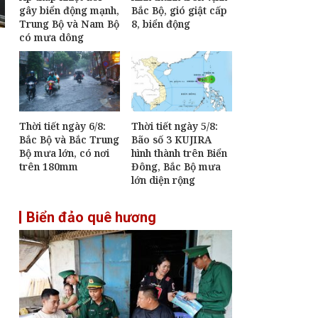
gây biển động mạnh,
Bắc Bộ, gió giật cấp
Trung Bộ và Nam Bộ
8, biển động
có mưa dông
Thời tiết ngày 6/8:
Thời tiết ngày 5/8:
Bắc Bộ và Bắc Trung
Bão số 3 KUJIRA
Bộ mưa lớn, có nơi
hình thành trên Biển
trên 180mm
Đông, Bắc Bộ mưa
lớn diện rộng
Biển đảo quê hương