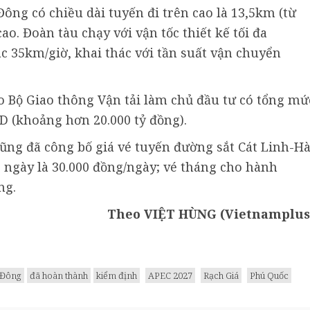
ông có chiều dài tuyến đi trên cao là 13,5km (từ
ao. Đoàn tàu chạy với vận tốc thiết kế tối đa
c 35km/giờ, khai thác với tần suất vận chuyển
 Bộ Giao thông Vận tải làm chủ đầu tư có tổng mứ
SD (khoảng hơn 20.000 tỷ đồng).
ũng đã công bố giá vé tuyến đường sắt Cát Linh-H
é ngày là 30.000 đồng/ngày; vé tháng cho hành
ng.
Theo VIỆT HÙNG (Vietnamplus
 Đông
đã hoàn thành
kiểm định
APEC 2027
Rạch Giá
Phú Quốc