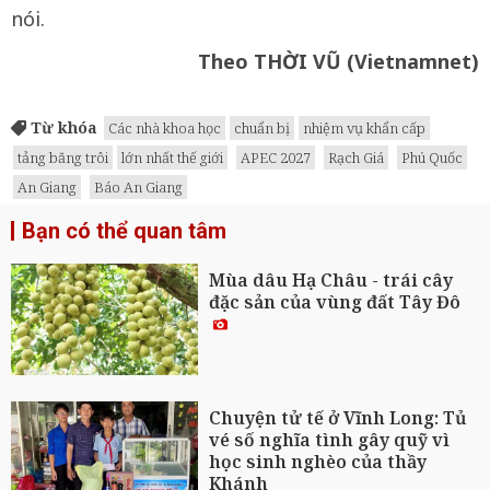
nói.
Theo THỜI VŨ (Vietnamnet)
Từ khóa
Các nhà khoa học
chuẩn bị
nhiệm vụ khẩn cấp
tảng băng trôi
lớn nhất thế giới
APEC 2027
Rạch Giá
Phú Quốc
An Giang
Báo An Giang
Bạn có thể quan tâm
Mùa dâu Hạ Châu - trái cây
đặc sản của vùng đất Tây Đô
Chuyện tử tế ở Vĩnh Long: Tủ
vé số nghĩa tình gây quỹ vì
học sinh nghèo của thầy
Khánh