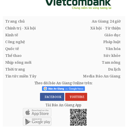
Trang chủ
An Giang 24 giờ
Chính trị - Xã hội
Xã hội - Từ thiện
Kinh tế
Giáo dục
Công nghệ
Pháp luật
Quốc tế
Văn hóa
Thể thao
Sức khỏe
Nhịp sống mới
Tam nông
Thời trang
Du lịch
Tin tức miền Tây
Media Báo An Giang
Theo dõi báo An Giang Online trên:
FACEBOOK
YOUTUBE
Tải Báo An Giang App