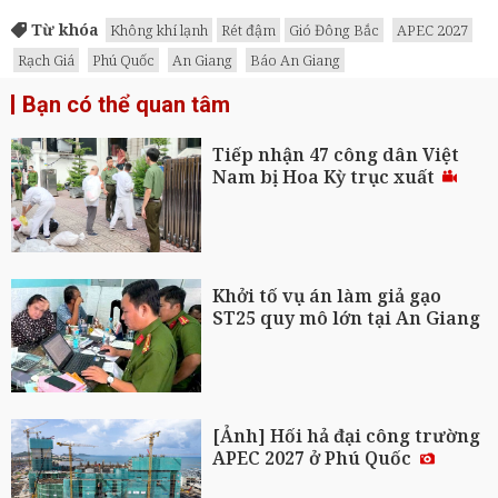
Từ khóa
Không khí lạnh
Rét đậm
Gió Đông Bắc
APEC 2027
Rạch Giá
Phú Quốc
An Giang
Báo An Giang
Bạn có thể quan tâm
Tiếp nhận 47 công dân Việt
Nam bị Hoa Kỳ trục xuất
Khởi tố vụ án làm giả gạo
ST25 quy mô lớn tại An Giang
[Ảnh] Hối hả đại công trường
APEC 2027 ở Phú Quốc