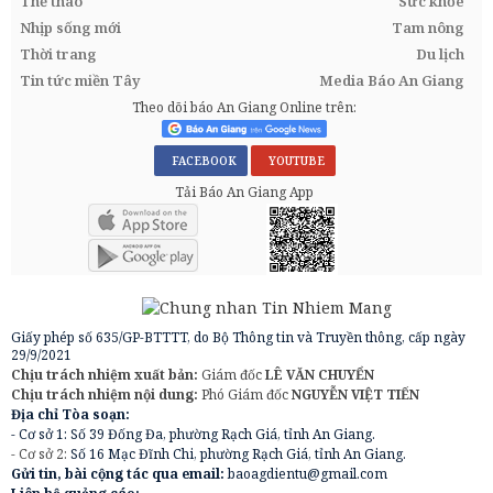
Thể thao
Sức khỏe
Nhịp sống mới
Tam nông
Thời trang
Du lịch
Tin tức miền Tây
Media Báo An Giang
Theo dõi báo An Giang Online trên:
FACEBOOK
YOUTUBE
Tải Báo An Giang App
Giấy phép số 635/GP-BTTTT, do Bộ Thông tin và Truyền thông, cấp ngày
29/9/2021
Chịu trách nhiệm xuất bản:
Giám đốc
LÊ VĂN CHUYỂN
Chịu trách nhiệm nội dung:
Phó Giám đốc
NGUYỄN VIỆT TIẾN
Địa chỉ Tòa soạn:
- Cơ sở 1: Số 39 Đống Đa, phường Rạch Giá, tỉnh An Giang.
- Cơ sở 2:
Số 16 Mạc Đĩnh Chi, phường Rạch Giá, tỉnh An Giang.
Gửi tin, bài cộng tác qua email:
baoagdientu@gmail.com