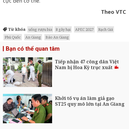
cực đến cơ thể.
Theo VTC
Từ khóa
uống rượu bia
ít gây hại
APEC 2027
Rạch Giá
Phú Quốc
An Giang
Báo An Giang
Bạn có thể quan tâm
Tiếp nhận 47 công dân Việt
Nam bị Hoa Kỳ trục xuất
Khởi tố vụ án làm giả gạo
ST25 quy mô lớn tại An Giang