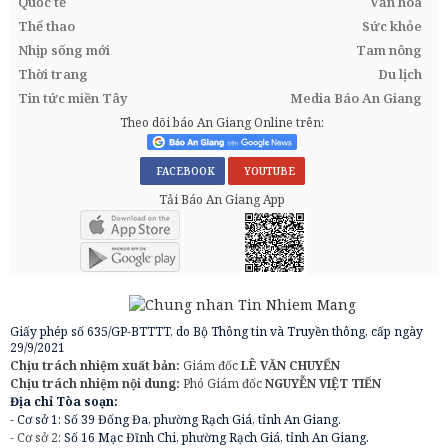
Quốc tế
Văn hóa
Thể thao
Sức khỏe
Nhịp sống mới
Tam nông
Thời trang
Du lịch
Tin tức miền Tây
Media Báo An Giang
Theo dõi báo An Giang Online trên:
FACEBOOK
YOUTUBE
Tải Báo An Giang App
Giấy phép số 635/GP-BTTTT, do Bộ Thông tin và Truyền thông, cấp ngày
29/9/2021
Chịu trách nhiệm xuất bản:
Giám đốc
LÊ VĂN CHUYỂN
Chịu trách nhiệm nội dung:
Phó Giám đốc
NGUYỄN VIỆT TIẾN
Địa chỉ Tòa soạn:
- Cơ sở 1: Số 39 Đống Đa, phường Rạch Giá, tỉnh An Giang.
- Cơ sở 2:
Số 16 Mạc Đĩnh Chi, phường Rạch Giá, tỉnh An Giang.