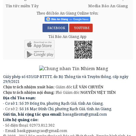
Tin tức miền Tây
Media Báo An Giang
Theo dõi báo An Giang Online trên:
FACEBOOK
YOUTUBE
Tải Báo An Giang App
Giấy phép số 635/GP-BTTTT, do Bộ Thông tin và Truyền thông, cấp ngày
29/9/2021
Chịu trách nhiệm xuất bản:
Giám đốc
LÊ VĂN CHUYỂN
Chịu trách nhiệm nội dung:
Phó Giám đốc
NGUYỄN VIỆT TIẾN
Địa chỉ Tòa soạn:
- Cơ sở 1: Số 39 Đống Đa, phường Rạch Giá, tỉnh An Giang.
- Cơ sở 2:
Số 16 Mạc Đĩnh Chi, phường Rạch Giá, tỉnh An Giang.
Gửi tin, bài cộng tác qua email:
baoagdientu@gmail.com
Liên hệ quảng cáo:
- Số điện thoại: 02973.812.302
- Email:
baokgquangcao@gmail.com