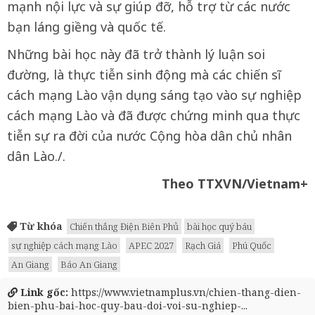
mạnh nội lực và sự giúp đỡ, hỗ trợ từ các nước
bạn láng giềng và quốc tế.
Những bài học này đã trở thành lý luận soi
đường, là thực tiễn sinh động mà các chiến sĩ
cách mạng Lào vận dụng sáng tạo vào sự nghiệp
cách mạng Lào và đã được chứng minh qua thực
tiễn sự ra đời của nước Cộng hòa dân chủ nhân
dân Lào./.
Theo TTXVN/Vietnam+
Từ khóa
Chiến thắng Điện Biên Phủ
bài học quý báu
sự nghiệp cách mạng Lào
APEC 2027
Rạch Giá
Phú Quốc
An Giang
Báo An Giang
Link gốc:
https://www.vietnamplus.vn/chien-thang-dien-
bien-phu-bai-hoc-quy-bau-doi-voi-su-nghiep-...