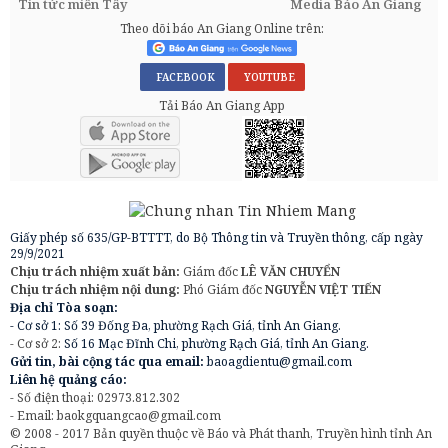
Tin tức miền Tây
Media Báo An Giang
Theo dõi báo An Giang Online trên:
FACEBOOK
YOUTUBE
Tải Báo An Giang App
Giấy phép số 635/GP-BTTTT, do Bộ Thông tin và Truyền thông, cấp ngày
29/9/2021
Chịu trách nhiệm xuất bản:
Giám đốc
LÊ VĂN CHUYỂN
Chịu trách nhiệm nội dung:
Phó Giám đốc
NGUYỄN VIỆT TIẾN
Địa chỉ Tòa soạn:
- Cơ sở 1: Số 39 Đống Đa, phường Rạch Giá, tỉnh An Giang.
- Cơ sở 2:
Số 16 Mạc Đĩnh Chi, phường Rạch Giá, tỉnh An Giang.
Gửi tin, bài cộng tác qua email:
baoagdientu@gmail.com
Liên hệ quảng cáo:
- Số điện thoại: 02973.812.302
- Email:
baokgquangcao@gmail.com
© 2008 - 2017 Bản quyền thuộc về Báo và Phát thanh, Truyền hình tỉnh An