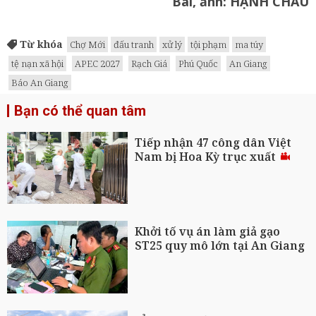
Bài, ảnh: HẠNH CHÂU
Từ khóa
Chợ Mới
đấu tranh
xử lý
tội phạm
ma túy
tệ nạn xã hội
APEC 2027
Rạch Giá
Phú Quốc
An Giang
Báo An Giang
Bạn có thể quan tâm
Tiếp nhận 47 công dân Việt
Nam bị Hoa Kỳ trục xuất
Khởi tố vụ án làm giả gạo
ST25 quy mô lớn tại An Giang