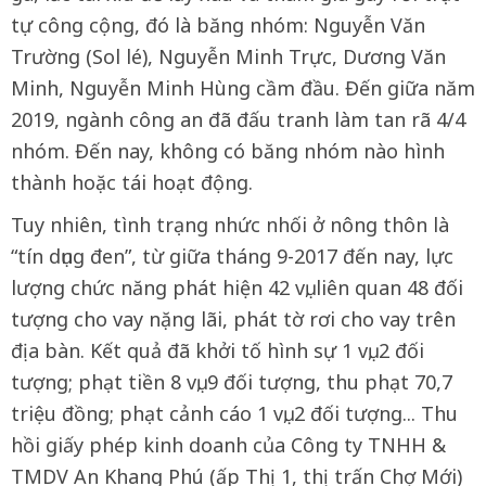
tự công cộng, đó là băng nhóm: Nguyễn Văn
Trường (Sol lé), Nguyễn Minh Trực, Dương Văn
Minh, Nguyễn Minh Hùng cầm đầu. Đến giữa năm
2019, ngành công an đã đấu tranh làm tan rã 4/4
nhóm. Đến nay, không có băng nhóm nào hình
thành hoặc tái hoạt động.
Tuy nhiên, tình trạng nhức nhối ở nông thôn là
“tín dụng đen”, từ giữa tháng 9-2017 đến nay, lực
lượng chức năng phát hiện 42 vụ, liên quan 48 đối
tượng cho vay nặng lãi, phát tờ rơi cho vay trên
địa bàn. Kết quả đã khởi tố hình sự 1 vụ, 2 đối
tượng; phạt tiền 8 vụ, 9 đối tượng, thu phạt 70,7
triệu đồng; phạt cảnh cáo 1 vụ, 2 đối tượng... Thu
hồi giấy phép kinh doanh của Công ty TNHH &
TMDV An Khang Phú (ấp Thị 1, thị trấn Chợ Mới)