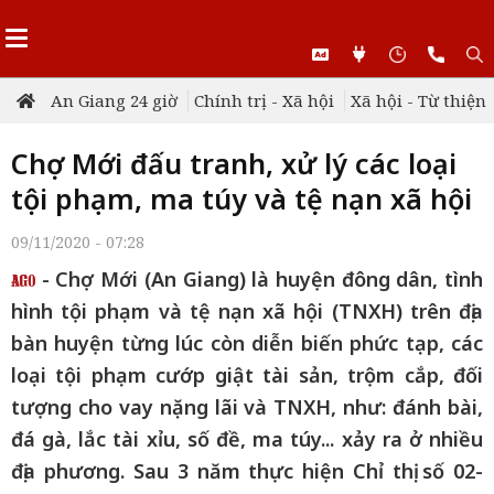
An Giang 24 giờ
Chính trị - Xã hội
Xã hội - Từ thiện
Chợ Mới đấu tranh, xử lý các loại
tội phạm, ma túy và tệ nạn xã hội
09/11/2020 - 07:28
- Chợ Mới (An Giang) là huyện đông dân, tình
hình tội phạm và tệ nạn xã hội (TNXH) trên địa
bàn huyện từng lúc còn diễn biến phức tạp, các
loại tội phạm cướp giật tài sản, trộm cắp, đối
tượng cho vay nặng lãi và TNXH, như: đánh bài,
đá gà, lắc tài xỉu, số đề, ma túy... xảy ra ở nhiều
địa phương. Sau 3 năm thực hiện Chỉ thị số 02-