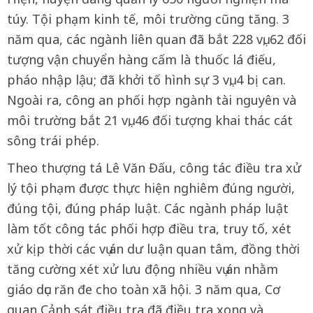
túy. Tội phạm kinh tế, môi trường cũng tăng. 3
năm qua, các ngành liên quan đã bắt 228 vụ, 62 đối
tượng vận chuyển hàng cấm là thuốc lá điếu,
pháo nhập lậu; đã khởi tố hình sự 3 vụ, 4 bị can.
Ngoài ra, công an phối hợp ngành tài nguyên và
môi trường bắt 21 vụ, 46 đối tượng khai thác cát
sông trái phép.
Theo thượng tá Lê Văn Đấu, công tác điều tra xử
lý tội phạm được thực hiện nghiêm đúng người,
đúng tội, đúng pháp luật. Các ngành pháp luật
làm tốt công tác phối hợp điều tra, truy tố, xét
xử kịp thời các vụ án dư luận quan tâm, đồng thời
tăng cường xét xử lưu động nhiều vụ án nhằm
giáo dục răn đe cho toàn xã hội. 3 năm qua, Cơ
quan Cảnh sát điều tra đã điều tra xong và