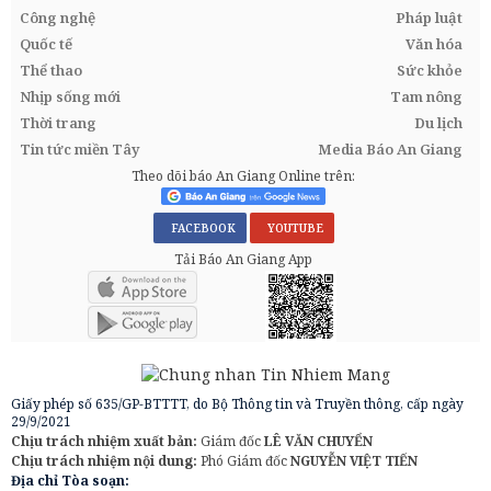
Công nghệ
Pháp luật
Quốc tế
Văn hóa
Thể thao
Sức khỏe
Nhịp sống mới
Tam nông
Thời trang
Du lịch
Tin tức miền Tây
Media Báo An Giang
Theo dõi báo An Giang Online trên:
FACEBOOK
YOUTUBE
Tải Báo An Giang App
Giấy phép số 635/GP-BTTTT, do Bộ Thông tin và Truyền thông, cấp ngày
29/9/2021
Chịu trách nhiệm xuất bản:
Giám đốc
LÊ VĂN CHUYỂN
Chịu trách nhiệm nội dung:
Phó Giám đốc
NGUYỄN VIỆT TIẾN
Địa chỉ Tòa soạn: