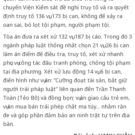
chuyển Viện Kiểm sát đề nghị truy tố và ra quyết
định truy tố 136 vụ, 173 bị can, không để xảy ra
oan sai, bỏ lọt tội phạm, người phạm tội.
Tòa án đưa ra xét xử 132 vụ, 187 bị cáo. Trong đó 3
ngành pháp luật thống nhất chọn 21 vụ, 26 bị can
làm án điểm để điều tra, truy tố, xét xử nhanh
phục vụ công tác đấu tranh phòng, chống tội phạm
tại địa phương. Xét xử lưu động 14 vụ, 6 bị can,
điển hình như vụ án: “Cưỡng đoạt tài sản, bắt giữ
người trái pháp luật” liên quan đến Trần Thanh
Toàn (Tẻo Bô) và đồng bọn; vụ án giao cấu trẻ em,
vụ án mua bán trái phép chất ma túy... nhằm răn
đe và góp phần đảm bảo an ninh trật tự trên địa
bàn.