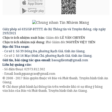
Giấy phép số 635/GP-BTTTT, do Bộ Thông tin và Truyền thông, cấp ngày
29/9/2021
Chịu trách nhiệm xuất bản:
Giám đốc
LÊ VĂN CHUYỂN
Chịu trách nhiệm nội dung:
Phó Giám đốc
NGUYỄN VIỆT TIẾN
Địa chỉ Tòa soạn:
- Cơ sở 1: Số 39 Đống Đa, phường Rạch Giá, tỉnh An Giang.
- Cơ sở 2:
Số 16 Mạc Đĩnh Chi, phường Rạch Giá, tỉnh An Giang.
Gửi tin, bài cộng tác qua email:
baoagdientu@gmail.com
Liên hệ quảng cáo:
- Số điện thoại: 02973.812.302
- Email:
baokgquangcao@gmail.com
© 2008 - 2017 Bản quyền thuộc về Báo và Phát thanh, Truyền hình tỉnh An
Giang.
© Chỉ được phát hành lại thông tin trên website khi có sự đồng ý bằng
văn bản của Báo và Phát thanh, Truyền hình tỉnh An Giang.