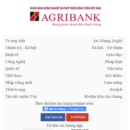
Trang chủ
An Giang 24 giờ
Chính trị - Xã hội
Xã hội - Từ thiện
Kinh tế
Giáo dục
Công nghệ
Pháp luật
Quốc tế
Văn hóa
Thể thao
Sức khỏe
Nhịp sống mới
Tam nông
Thời trang
Du lịch
Tin tức miền Tây
Media Báo An Giang
Theo dõi báo An Giang Online trên:
FACEBOOK
YOUTUBE
Tải Báo An Giang App