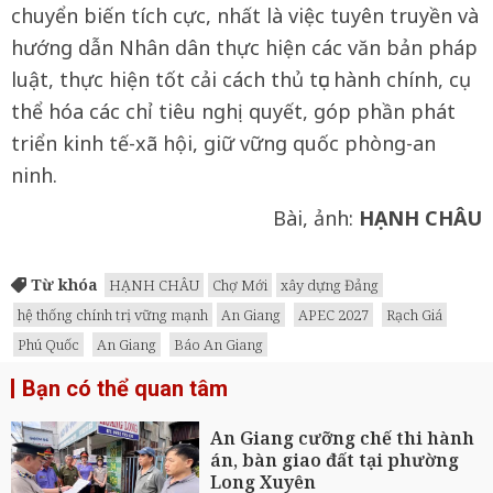
chuyển biến tích cực, nhất là việc tuyên truyền và
hướng dẫn Nhân dân thực hiện các văn bản pháp
luật, thực hiện tốt cải cách thủ tục hành chính, cụ
thể hóa các chỉ tiêu nghị quyết, góp phần phát
triển kinh tế-xã hội, giữ vững quốc phòng-an
ninh.
Bài, ảnh:
HẠNH CHÂU
Từ khóa
HẠNH CHÂU
Chợ Mới
xây dựng Đảng
hệ thống chính trị vững mạnh
An Giang
APEC 2027
Rạch Giá
Phú Quốc
An Giang
Báo An Giang
Bạn có thể quan tâm
An Giang cưỡng chế thi hành
án, bàn giao đất tại phường
Long Xuyên