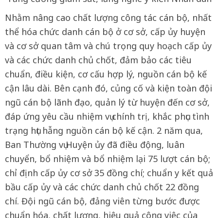
Nhằm nâng cao chất lượng công tác cán bộ, nhất
thể hóa chức danh cán bộ ở cơ sở, cấp ủy huyện
và cơ sở quan tâm và chú trọng quy hoạch cấp ủy
và các chức danh chủ chốt, đảm bảo các tiêu
chuẩn, điều kiện, cơ cấu hợp lý, nguồn cán bộ kế
cận lâu dài. Bên cạnh đó, củng cố và kiện toàn đội
ngũ cán bộ lãnh đạo, quản lý từ huyện đến cơ sở,
đáp ứng yêu cầu nhiệm vụ chính trị, khắc phục tình
trạng hụt hẫng nguồn cán bộ kế cận. 2 năm qua,
Ban Thường vụ Huyện ủy đã điều động, luân
chuyển, bổ nhiệm và bổ nhiệm lại 75 lượt cán bộ;
chỉ định cấp ủy cơ sở 35 đồng chí; chuẩn y kết quả
bầu cấp ủy và các chức danh chủ chốt 22 đồng
chí. Đội ngũ cán bộ, đảng viên từng bước được
chuẩn hóa, chất lượng, hiệu quả công việc của