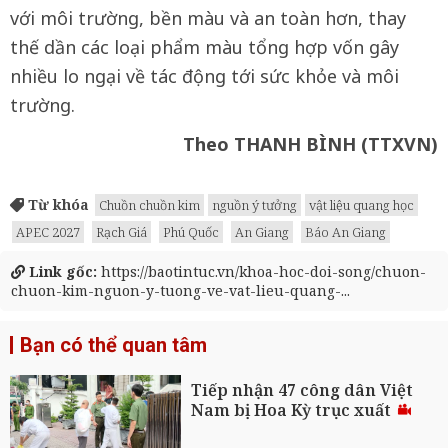
với môi trường, bền màu và an toàn hơn, thay
thế dần các loại phẩm màu tổng hợp vốn gây
nhiều lo ngại về tác động tới sức khỏe và môi
trường.
Theo THANH BÌNH
(TTXVN)
Từ khóa
Chuồn chuồn kim
nguồn ý tưởng
vật liệu quang học
APEC 2027
Rạch Giá
Phú Quốc
An Giang
Báo An Giang
Link gốc:
https://baotintuc.vn/khoa-hoc-doi-song/chuon-
chuon-kim-nguon-y-tuong-ve-vat-lieu-quang-...
Bạn có thể quan tâm
Tiếp nhận 47 công dân Việt
Nam bị Hoa Kỳ trục xuất