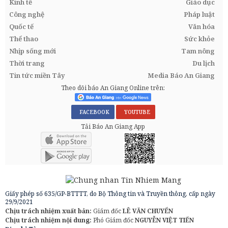
Kinh tế
Giáo dục
Công nghệ
Pháp luật
Quốc tế
Văn hóa
Thể thao
Sức khỏe
Nhịp sống mới
Tam nông
Thời trang
Du lịch
Tin tức miền Tây
Media Báo An Giang
Theo dõi báo An Giang Online trên:
FACEBOOK
YOUTUBE
Tải Báo An Giang App
Giấy phép số 635/GP-BTTTT, do Bộ Thông tin và Truyền thông, cấp ngày
29/9/2021
Chịu trách nhiệm xuất bản:
Giám đốc
LÊ VĂN CHUYỂN
Chịu trách nhiệm nội dung:
Phó Giám đốc
NGUYỄN VIỆT TIẾN