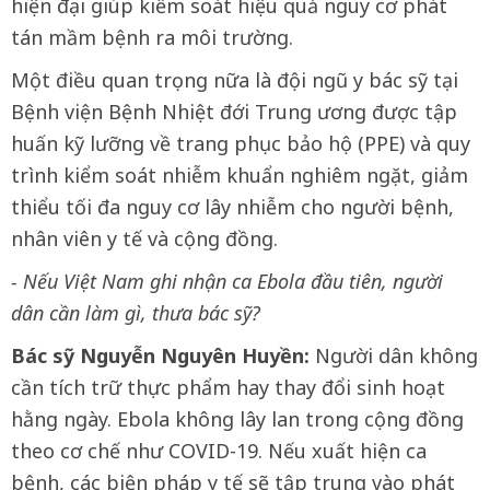
hiện đại giúp kiểm soát hiệu quả nguy cơ phát
tán mầm bệnh ra môi trường.
Một điều quan trọng nữa là đội ngũ y bác sỹ tại
Bệnh viện Bệnh Nhiệt đới Trung ương được tập
huấn kỹ lưỡng về trang phục bảo hộ (PPE) và quy
trình kiểm soát nhiễm khuẩn nghiêm ngặt, giảm
thiểu tối đa nguy cơ lây nhiễm cho người bệnh,
nhân viên y tế và cộng đồng.
- Nếu Việt Nam ghi nhận ca Ebola đầu tiên, người
dân cần làm gì, thưa bác sỹ?
Bác sỹ Nguyễn Nguyên Huyền:
Người dân không
cần tích trữ thực phẩm hay thay đổi sinh hoạt
hằng ngày. Ebola không lây lan trong cộng đồng
theo cơ chế như COVID-19. Nếu xuất hiện ca
bệnh, các biện pháp y tế sẽ tập trung vào phát