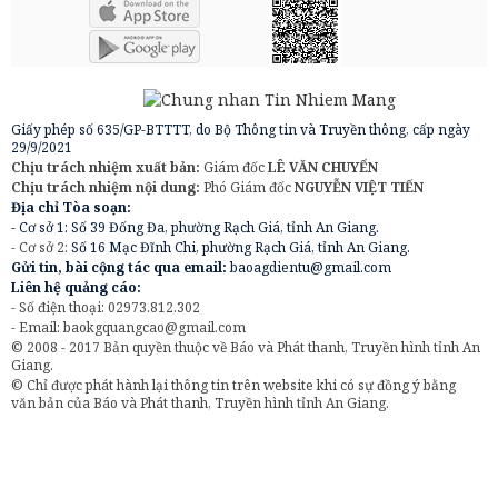
Giấy phép số 635/GP-BTTTT, do Bộ Thông tin và Truyền thông, cấp ngày
29/9/2021
Chịu trách nhiệm xuất bản:
Giám đốc
LÊ VĂN CHUYỂN
Chịu trách nhiệm nội dung:
Phó Giám đốc
NGUYỄN VIỆT TIẾN
Địa chỉ Tòa soạn:
- Cơ sở 1: Số 39 Đống Đa, phường Rạch Giá, tỉnh An Giang.
- Cơ sở 2:
Số 16 Mạc Đĩnh Chi, phường Rạch Giá, tỉnh An Giang.
Gửi tin, bài cộng tác qua email:
baoagdientu@gmail.com
Liên hệ quảng cáo:
- Số điện thoại: 02973.812.302
- Email:
baokgquangcao@gmail.com
© 2008 - 2017 Bản quyền thuộc về Báo và Phát thanh, Truyền hình tỉnh An
Giang.
© Chỉ được phát hành lại thông tin trên website khi có sự đồng ý bằng
văn bản của Báo và Phát thanh, Truyền hình tỉnh An Giang.