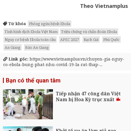
Theo Vietnamplus
Từ khóa
Phòng ngừa bệnh Ebola
Tình hình dịch Ebola Việt Nam
Triệu chứng và chẩn đoán Ebola
Nguy cơ bệnh Ebola toàn cầu
APEC 2027
Rạch Giá
Phú Quốc
An Giang
Báo An Giang
Link gốc:
https://www.vietnamplus.vn/chuyen-gia-nguy-
co-ebola-bung-phat-nhu-covid-19-la-rat-thap-...
Bạn có thể quan tâm
Tiếp nhận 47 công dân Việt
Nam bị Hoa Kỳ trục xuất
Khởi tố vụ án làm giả gạo