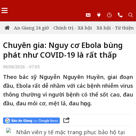
An Giang 24 giờ
Chính trị - Xã hội
Xã hội - Từ thiện
Chuyên gia: Nguy cơ Ebola bùng
phát như COVID-19 là rất thấp
06/06/2026 - 07:03
Theo bác sỹ Nguyễn Nguyên Huyền, giai đoạn
đầu, Ebola rất dễ nhầm với các bệnh nhiễm virus
thông thường vì người bệnh có thể sốt cao, đau
đầu, đau mỏi cơ, mệt lả, đau họng.