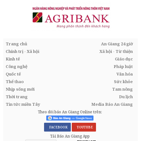
Trang chủ
An Giang 24 giờ
Chính trị - Xã hội
Xã hội - Từ thiện
Kinh tế
Giáo dục
Công nghệ
Pháp luật
Quốc tế
Văn hóa
Thể thao
Sức khỏe
Nhịp sống mới
Tam nông
Thời trang
Du lịch
Tin tức miền Tây
Media Báo An Giang
Theo dõi báo An Giang Online trên:
FACEBOOK
YOUTUBE
Tải Báo An Giang App