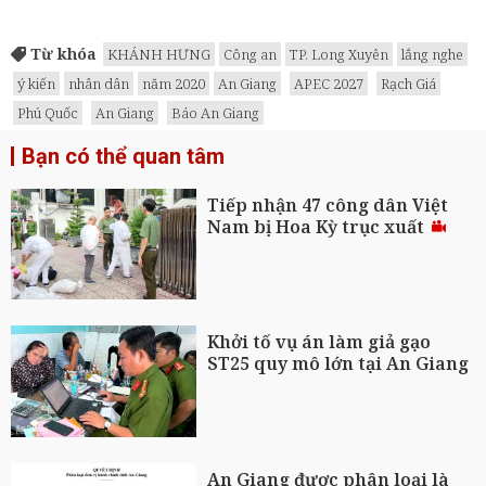
Từ khóa
KHÁNH HƯNG
Công an
TP. Long Xuyên
lắng nghe
ý kiến
nhân dân
năm 2020
An Giang
APEC 2027
Rạch Giá
Phú Quốc
An Giang
Báo An Giang
Bạn có thể quan tâm
Tiếp nhận 47 công dân Việt
Nam bị Hoa Kỳ trục xuất
Khởi tố vụ án làm giả gạo
ST25 quy mô lớn tại An Giang
An Giang được phân loại là