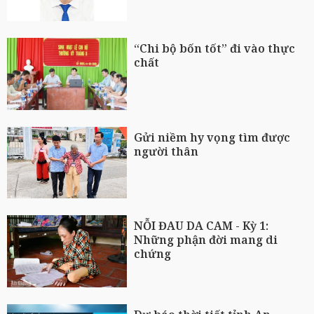
“Chi bộ bốn tốt” đi vào thực
chất
Gửi niềm hy vọng tìm được
người thân
NỖI ĐAU DA CAM - Kỳ 1:
Những phận đời mang di
chứng