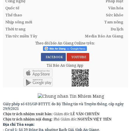
Công nghệ
Pháp luật
Quốc tế
Văn hóa
Thể thao
Sức khỏe
Nhịp sống mới
Tam nông
Thời trang
Du lịch
Tin tức miền Tây
Media Báo An Giang
Theo dõi báo An Giang Online trên:
FACEBOOK
YOUTUBE
Tải Báo An Giang App
Giấy phép số 635/GP-BTTTT, do Bộ Thông tin và Truyền thông, cấp ngày
29/9/2021
Chịu trách nhiệm xuất bản:
Giám đốc
LÊ VĂN CHUYỂN
Chịu trách nhiệm nội dung:
Phó Giám đốc
NGUYỄN VIỆT TIẾN
Địa chỉ Tòa soạn:
- Cơ sở 1: Số 39 Đống Đa, phường Rạch Giá, tỉnh An Giang.