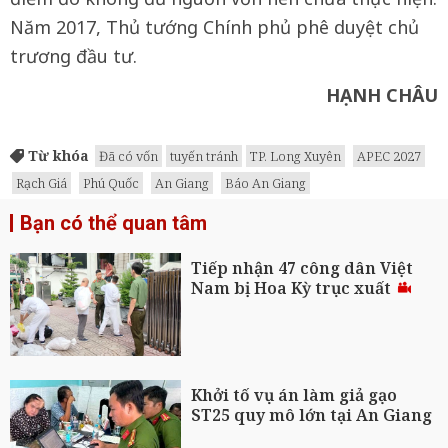
Năm 2017, Thủ tướng Chính phủ phê duyệt chủ
trương đầu tư.
HẠNH CHÂU
Từ khóa
Đã có vốn
tuyến tránh
TP. Long Xuyên
APEC 2027
Rạch Giá
Phú Quốc
An Giang
Báo An Giang
Bạn có thể quan tâm
Tiếp nhận 47 công dân Việt
Nam bị Hoa Kỳ trục xuất
Khởi tố vụ án làm giả gạo
ST25 quy mô lớn tại An Giang