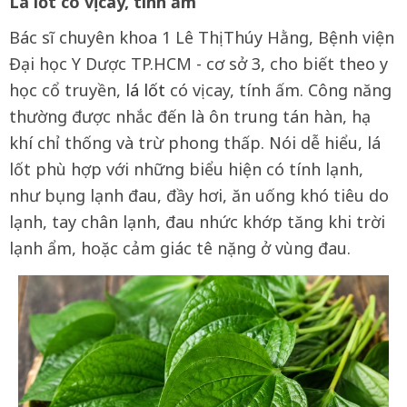
Lá lốt có vị cay, tính ấm
Bác sĩ chuyên khoa 1 Lê Thị Thúy Hằng, Bệnh viện
Đại học Y Dược TP.HCM - cơ sở 3, cho biết theo y
học cổ truyền,
lá lốt
có vị cay, tính ấm. Công năng
thường được nhắc đến là ôn trung tán hàn, hạ
khí chỉ thống và trừ phong thấp. Nói dễ hiểu, lá
lốt phù hợp với những biểu hiện có tính lạnh,
như bụng lạnh đau, đầy hơi, ăn uống khó tiêu do
lạnh, tay chân lạnh, đau nhức khớp tăng khi trời
lạnh ẩm, hoặc cảm giác tê nặng ở vùng đau.