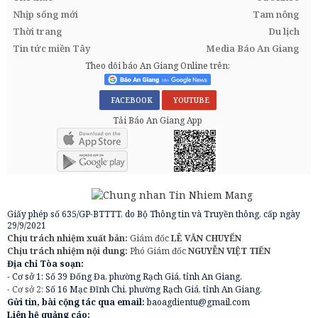
Nhịp sống mới
Tam nông
Thời trang
Du lịch
Tin tức miền Tây
Media Báo An Giang
Theo dõi báo An Giang Online trên:
FACEBOOK
YOUTUBE
Tải Báo An Giang App
Giấy phép số 635/GP-BTTTT, do Bộ Thông tin và Truyền thông, cấp ngày
29/9/2021
Chịu trách nhiệm xuất bản:
Giám đốc
LÊ VĂN CHUYỂN
Chịu trách nhiệm nội dung:
Phó Giám đốc
NGUYỄN VIỆT TIẾN
Địa chỉ Tòa soạn:
- Cơ sở 1: Số 39 Đống Đa, phường Rạch Giá, tỉnh An Giang.
- Cơ sở 2:
Số 16 Mạc Đĩnh Chi, phường Rạch Giá, tỉnh An Giang.
Gửi tin, bài cộng tác qua email:
baoagdientu@gmail.com
Liên hệ quảng cáo: