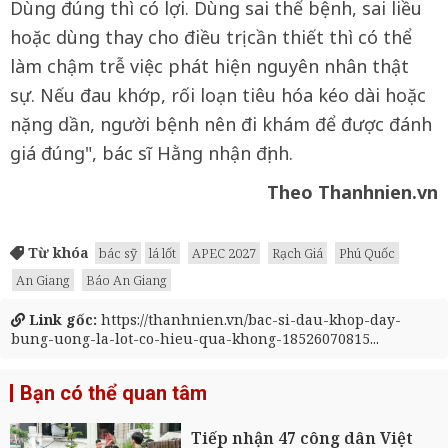
Dùng đúng thì có lợi. Dùng sai thể bệnh, sai liều
hoặc dùng thay cho điều trị cần thiết thì có thể
làm chậm trễ việc phát hiện nguyên nhân thật
sự. Nếu đau khớp, rối loạn tiêu hóa kéo dài hoặc
nặng dần, người bệnh nên đi khám để được đánh
giá đúng", bác sĩ Hằng nhận định.
Theo Thanhnien.vn
Từ khóa
bác sỹ
lá lốt
APEC 2027
Rạch Giá
Phú Quốc
An Giang
Báo An Giang
Link gốc:
https://thanhnien.vn/bac-si-dau-khop-day-
bung-uong-la-lot-co-hieu-qua-khong-18526070815...
Bạn có thể quan tâm
Tiếp nhận 47 công dân Việt