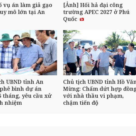
ố vụ án làm giả gạo
[Ảnh] Hối hả đại công
uy mô lớn tại An
trường APEC 2027 ở Phú
Quốc
ch UBND tỉnh An
Chủ tịch UBND tỉnh Hồ Vă
phê bình dự án
Mừng: Chấm dứt hợp đồn
 tháng, yêu cầu xử
với nhà thầu vi phạm,
ch nhiệm
chậm tiến độ