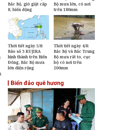
Bắc Bộ, gió giật cấp
Bộ mưa lớn, có nơi
định mới về tuyển
8, biển động
trên 180mm
dụng, sử dụng và
h
quản lý công chức
Phiên họp Chính phủ
thường kỳ tháng 7:
Xuất nhập khẩu ước
đạt 659,6 tỷ USD, tăng
28,1%
Thời tiết ngày 5/8:
Thời tiết ngày 4/8:
Bão số 3 KUJIRA
Bắc Bộ và Bắc Trung
Thời tiết ngày 2/8:
h
hình thành trên Biển
Bộ mưa rất to, cục
Mưa dông gia tăng,
Đông, Bắc Bộ mưa
bộ có nơi trên
Bắc Bộ có nơi mưa to
lớn diện rộng
200mm
trên 90mm
a
Biển đảo quê hương
,
h