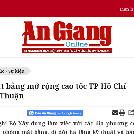
Liên h
ức - Sự kiện
 bằng mở rộng cao tốc TP Hồ Chí
 Thuận
ghị Bộ Xây dựng làm việc với các địa phương c
 phóng mặt bằng, di dời hạ tầng kỹ thuật và bà