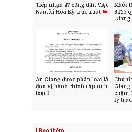
Tiếp nhận 47 công dân Việt
Khởi t
Nam bị Hoa Kỳ trục xuất
ST25 q
Giang
An Giang được phân loại là
Chủ tị
đơn vị hành chính cấp tỉnh
Giang 
loại I
chậm 6
lý trá
Đọc thêm