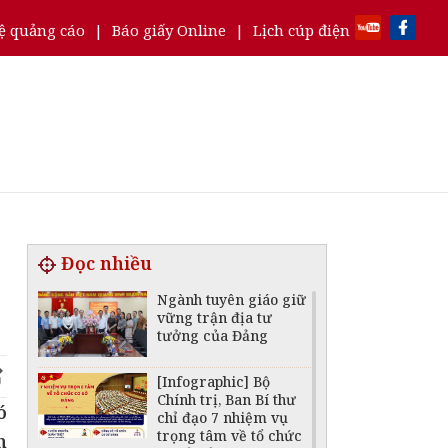
ệ quảng cáo
|
Báo giấy Online
|
Lịch cúp điện
Đọc nhiều
Ngành tuyên giáo giữ
vững trận địa tư
tưởng của Đảng
[Infographic] Bộ
Chính trị, Ban Bí thư
ó
chỉ đạo 7 nhiệm vụ
trọng tâm về tổ chức
n