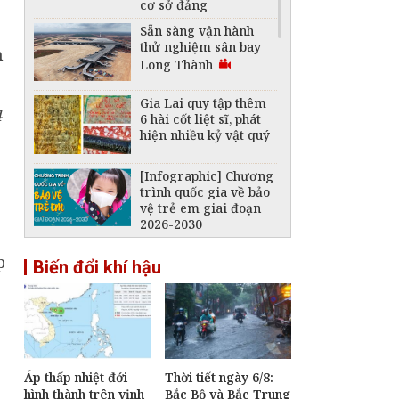
cơ sở đảng
Sẵn sàng vận hành
thử nghiệm sân bay
Long Thành
Gia Lai quy tập thêm
4
6 hài cốt liệt sĩ, phát
hiện nhiều kỷ vật quý
[Infographic] Chương
trình quốc gia về bảo
vệ trẻ em giai đoạn
2026-2030
Đề xuất nhiều cơ chế
p
Biến đổi khí hậu
đặc thù bảo đảm tiến
độ các dự án phục vụ
APEC 2027
An Giang dự hội nghị
ngoại giao, thúc đẩy
tư duy "kiến tạo" phục
vụ phát triển
Áp thấp nhiệt đới
Thời tiết ngày 6/8:
hình thành trên vịnh
Bắc Bộ và Bắc Trung
[Infographic] Quy