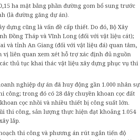
 20,15 ha mặt bằng phần đường gom bổ sung trước
nh (là đường găng dự án).
y dựng cũng là vấn đề cấp thiết. Do đó, Bộ Xây
h Đồng Tháp và Vĩnh Long (đối với vật liệu cát);
 và tỉnh An Giang (đối với vật liệu đá) quan tâm,
n vị liên quan xem xét hỗ trợ xác định đủ nguồn
c thủ tục khai thác vật liệu xây dựng phục vụ thi
 doanh nghiệp dự án đã huy động gần 1.000 nhân sự
hi công; trong đó có 28 dây chuyền khoan cọc đất
khoan cọc nhồi và nhiều thiết bị công suất lớn.
i thi công, sản lượng thực hiện đạt khoảng 1.054
xây lắp.
hoạch thi công và phương án rút ngắn tiến độ