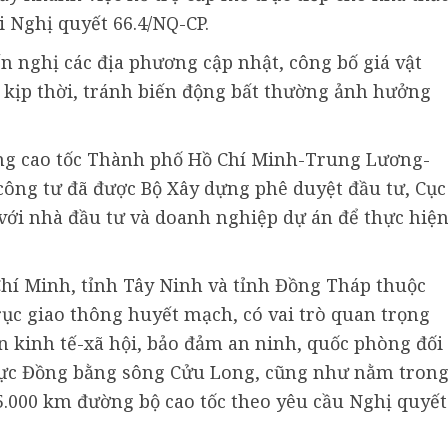
i Nghị quyết 66.4/NQ-CP.
n nghị các địa phương cập nhật, công bố giá vật
ào kịp thời, tránh biến động bất thường ảnh hưởng
ng cao tốc Thành phố Hồ Chí Minh-Trung Lương-
ông tư đã được Bộ Xây dựng phê duyệt đầu tư, Cục
với nhà đầu tư và doanh nghiệp dự án để thực hiệ
hí Minh, tỉnh Tây Ninh và tỉnh Đồng Tháp thuộc
rục giao thông huyết mạch, có vai trò quan trọng
iển kinh tế-xã hội, bảo đảm an ninh, quốc phòng đối
vực Đồng bằng sông Cửu Long, cũng như nằm tron
.000 km đường bộ cao tốc theo yêu cầu Nghị quyết