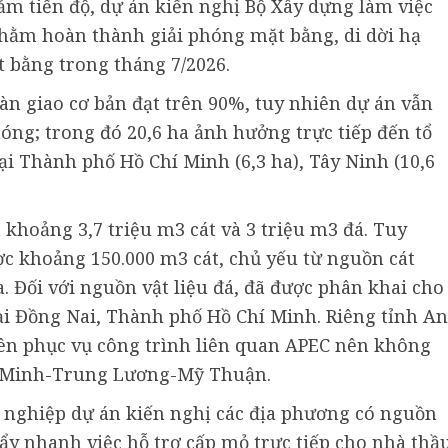
ảm tiến độ, dự án kiến nghị Bộ Xây dựng làm việc
nhằm hoàn thành giải phóng mặt bằng, di dời hạ
t bằng trong tháng 7/2026.
àn giao cơ bản đạt trên 90%, tuy nhiên dự án vẫn
óng; trong đó 20,6 ha ảnh hưởng trực tiếp đến tổ
ại Thành phố Hồ Chí Minh (6,3 ha), Tây Ninh (10,6
n khoảng 3,7 triệu m3 cát và 3 triệu m3 đá. Tuy
ợc khoảng 150.000 m3 cát, chủ yếu từ nguồn cát
Đối với nguồn vật liệu đá, đã được phân khai cho
ại Đồng Nai, Thành phố Hồ Chí Minh. Riêng tỉnh An
iên phục vụ công trình liên quan APEC nên không
í Minh-Trung Lương-Mỹ Thuận.
 nghiệp dự án kiến nghị các địa phương có nguồn
ẩy nhanh việc hỗ trợ cấp mỏ trực tiếp cho nhà thầ