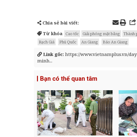
Chia sẻ bài viết:
Từ khóa
Cao tốc
Giải phóng mặt bằng
Thành 
Rạch Giá
Phú Quốc
An Giang
Báo An Giang
Link gốc:
https://www.vietnamplus.vn/da
minh...
Bạn có thể quan tâm