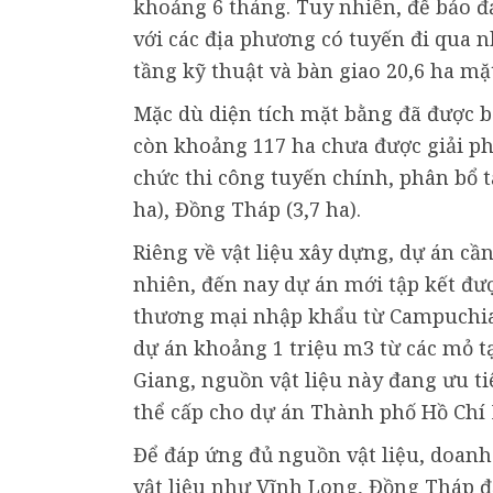
khoảng 6 tháng. Tuy nhiên, để bảo đ
với các địa phương có tuyến đi qua 
tầng kỹ thuật và bàn giao 20,6 ha mặ
Mặc dù diện tích mặt bằng đã được b
còn khoảng 117 ha chưa được giải ph
chức thi công tuyến chính, phân bổ t
ha), Đồng Tháp (3,7 ha).
Riêng về vật liệu xây dựng, dự án cầ
nhiên, đến nay dự án mới tập kết đư
thương mại nhập khẩu từ Campuchia. 
dự án khoảng 1 triệu m3 từ các mỏ t
Giang, nguồn vật liệu này đang ưu t
thể cấp cho dự án Thành phố Hồ Ch
Để đáp ứng đủ nguồn vật liệu, doanh
vật liệu như Vĩnh Long, Đồng Tháp đ