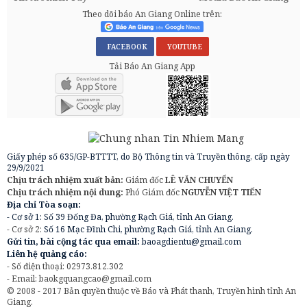
Theo dõi báo An Giang Online trên:
FACEBOOK
YOUTUBE
Tải Báo An Giang App
Giấy phép số 635/GP-BTTTT, do Bộ Thông tin và Truyền thông, cấp ngày
29/9/2021
Chịu trách nhiệm xuất bản:
Giám đốc
LÊ VĂN CHUYỂN
Chịu trách nhiệm nội dung:
Phó Giám đốc
NGUYỄN VIỆT TIẾN
Địa chỉ Tòa soạn:
- Cơ sở 1: Số 39 Đống Đa, phường Rạch Giá, tỉnh An Giang.
- Cơ sở 2:
Số 16 Mạc Đĩnh Chi, phường Rạch Giá, tỉnh An Giang.
Gửi tin, bài cộng tác qua email:
baoagdientu@gmail.com
Liên hệ quảng cáo:
- Số điện thoại: 02973.812.302
- Email:
baokgquangcao@gmail.com
© 2008 - 2017 Bản quyền thuộc về Báo và Phát thanh, Truyền hình tỉnh An
Giang.