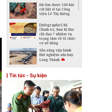
Đã tìm được 160 hài
cốt liệt sĩ tại Công
viên Lê Thị Riêng
[Infographic] Bộ
Chính trị, Ban Bí thư
chỉ đạo 7 nhiệm vụ
trọng tâm về tổ chức
cơ sở đảng
Sẵn sàng vận hành
thử nghiệm sân bay
Long Thành
Thời tiết ngày 31/7:
Tin tức - Sự kiện
Cả nước có mưa dông
trên diện rộng
Xây dựng và phát
triển Việt Nam trở
thành quốc gia biển
mạnh
Nghị quyết 19: Đổi