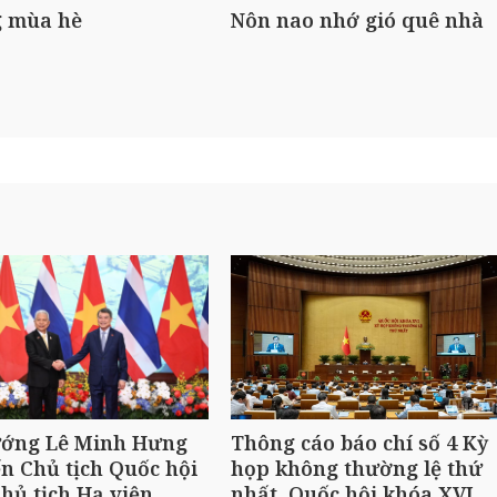
 mùa hè
Nôn nao nhớ gió quê nhà
ướng Lê Minh Hưng
Thông cáo báo chí số 4 Kỳ
ến Chủ tịch Quốc hội
họp không thường lệ thứ
hủ tịch Hạ viện
nhất, Quốc hội khóa XVI