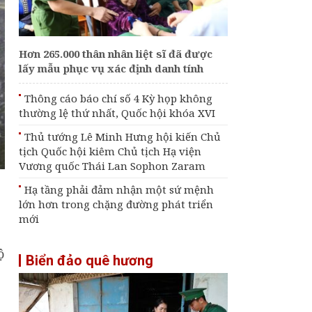
mới mô hình phát
triển giúp Việt Nam
bứt phá mạnh mẽ
trong kỷ nguyên mới
Hơn 265.000 thân nhân liệt sĩ đã được
lấy mẫu phục vụ xác định danh tính
Đề xuất nhiều cơ chế
đặc thù bảo đảm tiến
độ các dự án phục vụ
Thông cáo báo chí số 4 Kỳ họp không
APEC 2027
thường lệ thứ nhất, Quốc hội khóa XVI
[Infographic] Chương
Thủ tướng Lê Minh Hưng hội kiến Chủ
trình quốc gia về bảo
tịch Quốc hội kiêm Chủ tịch Hạ viện
vệ trẻ em giai đoạn
2026-2030
Vương quốc Thái Lan Sophon Zaram
Hạ tầng phải đảm nhận một sứ mệnh
lớn hơn trong chặng đường phát triển
mới
ộ
Biển đảo quê hương