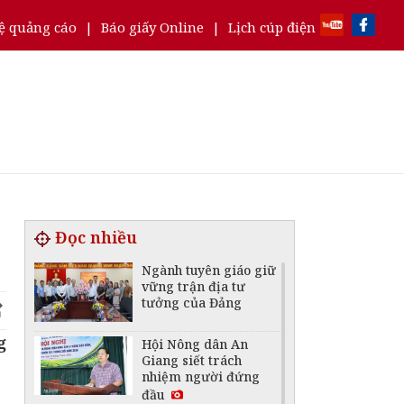
ệ quảng cáo
|
Báo giấy Online
|
Lịch cúp điện
Đọc nhiều
Ngành tuyên giáo giữ
vững trận địa tư
tưởng của Đảng
g
Hội Nông dân An
Giang siết trách
nhiệm người đứng
đầu