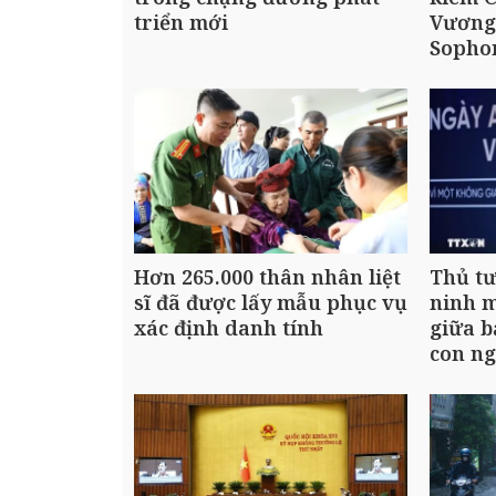
triển mới
Vương
Sopho
Hơn 265.000 thân nhân liệt
Thủ t
sĩ đã được lấy mẫu phục vụ
ninh m
xác định danh tính
giữa b
con n