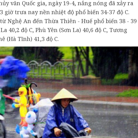
ủy văn Quốc gia, ngày 19-4, nắng nóng đã xảy ra
3 giờ trưa nay nền nhiệt độ phổ biến 34-37 độ C.
 từ Nghệ An đến Thừa Thiên - Huế phổ biến 38 - 39
La 40,2 độ C, Phù Yên (Sơn La) 40,6 độ C, Tương
ê (Hà Tĩnh) 41,3 độ C.