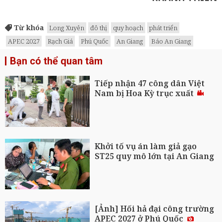
Từ khóa
Long Xuyên
đô thị
quy hoạch
phát triển
APEC 2027
Rạch Giá
Phú Quốc
An Giang
Báo An Giang
Bạn có thể quan tâm
Tiếp nhận 47 công dân Việt
Nam bị Hoa Kỳ trục xuất
Khởi tố vụ án làm giả gạo
ST25 quy mô lớn tại An Giang
[Ảnh] Hối hả đại công trường
APEC 2027 ở Phú Quốc