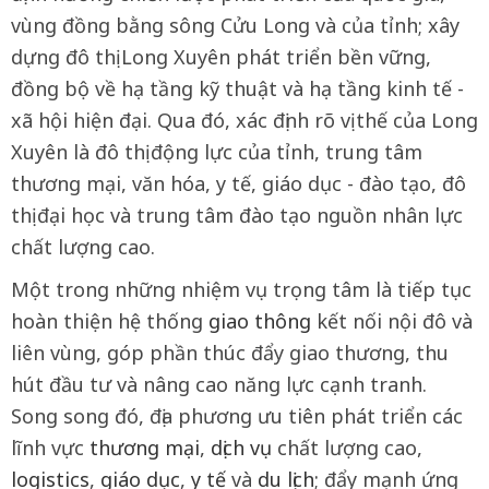
vùng đồng bằng sông Cửu Long và của tỉnh; xây
dựng đô thị Long Xuyên phát triển bền vững,
đồng bộ về hạ tầng kỹ thuật và hạ tầng kinh tế -
xã hội hiện đại. Qua đó, xác định rõ vị thế của Long
Xuyên là đô thị động lực của tỉnh, trung tâm
thương mại, văn hóa, y tế, giáo dục - đào tạo, đô
thị đại học và trung tâm đào tạo nguồn nhân lực
chất lượng cao.
Một trong những nhiệm vụ trọng tâm là tiếp tục
hoàn thiện hệ thống
giao thông
kết nối nội đô và
liên vùng, góp phần thúc đẩy giao thương, thu
hút đầu tư và nâng cao năng lực cạnh tranh.
Song song đó, địa phương ưu tiên phát triển các
lĩnh vực
thương mại
,
dịch vụ
chất lượng cao,
logistics
,
giáo dục
,
y tế
và
du lịch
; đẩy mạnh ứng