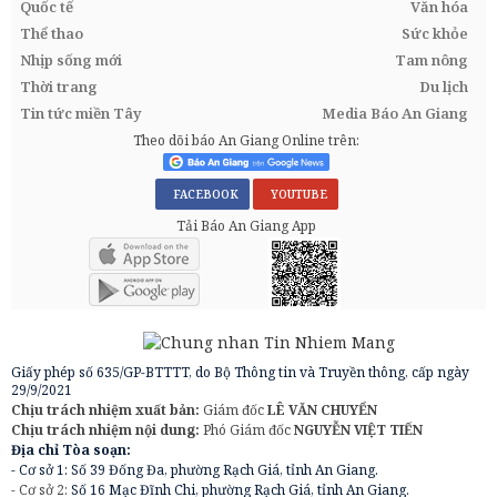
Quốc tế
Văn hóa
Thể thao
Sức khỏe
Nhịp sống mới
Tam nông
Thời trang
Du lịch
Tin tức miền Tây
Media Báo An Giang
Theo dõi báo An Giang Online trên:
FACEBOOK
YOUTUBE
Tải Báo An Giang App
Giấy phép số 635/GP-BTTTT, do Bộ Thông tin và Truyền thông, cấp ngày
29/9/2021
Chịu trách nhiệm xuất bản:
Giám đốc
LÊ VĂN CHUYỂN
Chịu trách nhiệm nội dung:
Phó Giám đốc
NGUYỄN VIỆT TIẾN
Địa chỉ Tòa soạn:
- Cơ sở 1: Số 39 Đống Đa, phường Rạch Giá, tỉnh An Giang.
- Cơ sở 2:
Số 16 Mạc Đĩnh Chi, phường Rạch Giá, tỉnh An Giang.