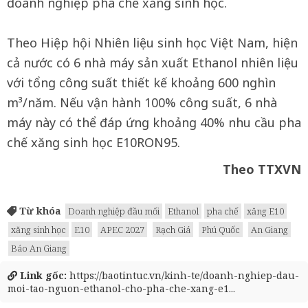
doanh nghiệp pha chế xăng sinh học.
Theo Hiệp hội Nhiên liệu sinh học Việt Nam, hiện
cả nước có 6 nhà máy sản xuất Ethanol nhiên liệu
với tổng công suất thiết kế khoảng 600 nghìn
m³/năm. Nếu vận hành 100% công suất, 6 nhà
máy này có thể đáp ứng khoảng 40% nhu cầu pha
chế xăng sinh học E10RON95.
Theo TTXVN
Từ khóa
Doanh nghiệp đầu mối
Ethanol
pha chế
xăng E10
xăng sinh học
E10
APEC 2027
Rạch Giá
Phú Quốc
An Giang
Báo An Giang
Link gốc:
https://baotintuc.vn/kinh-te/doanh-nghiep-dau-
moi-tao-nguon-ethanol-cho-pha-che-xang-e1...