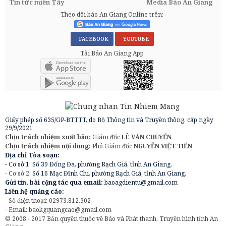
Tin tức miền Tây
Media Báo An Giang
Theo dõi báo An Giang Online trên:
FACEBOOK
YOUTUBE
Tải Báo An Giang App
Giấy phép số 635/GP-BTTTT, do Bộ Thông tin và Truyền thông, cấp ngày
29/9/2021
Chịu trách nhiệm xuất bản:
Giám đốc
LÊ VĂN CHUYỂN
Chịu trách nhiệm nội dung:
Phó Giám đốc
NGUYỄN VIỆT TIẾN
Địa chỉ Tòa soạn:
- Cơ sở 1: Số 39 Đống Đa, phường Rạch Giá, tỉnh An Giang.
- Cơ sở 2:
Số 16 Mạc Đĩnh Chi, phường Rạch Giá, tỉnh An Giang.
Gửi tin, bài cộng tác qua email:
baoagdientu@gmail.com
Liên hệ quảng cáo:
- Số điện thoại: 02973.812.302
- Email:
baokgquangcao@gmail.com
© 2008 - 2017 Bản quyền thuộc về Báo và Phát thanh, Truyền hình tỉnh An