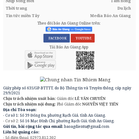
Nhịp sống mới
Tam nông
Thời trang
Du lịch
Tin tức miền Tây
Media Báo An Giang
Theo dõi báo An Giang Online trên:
FACEBOOK
YOUTUBE
Tải Báo An Giang App
Giấy phép số 635/GP-BTTTT, do Bộ Thông tin và Truyền thông, cấp ngày
29/9/2021
Chịu trách nhiệm xuất bản:
Giám đốc
LÊ VĂN CHUYỂN
Chịu trách nhiệm nội dung:
Phó Giám đốc
NGUYỄN VIỆT TIẾN
Địa chỉ Tòa soạn:
- Cơ sở 1: Số 39 Đống Đa, phường Rạch Giá, tỉnh An Giang.
- Cơ sở 2:
Số 16 Mạc Đĩnh Chi, phường Rạch Giá, tỉnh An Giang.
Gửi tin, bài cộng tác qua email:
baoagdientu@gmail.com
Liên hệ quảng cáo:
- Số điện thoại: 02973.812.302