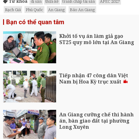
Từ khóa
di sản
thừa kế
tranh chấp tài sản
APEC 2027
Rạch Giá
Phú Quốc
An Giang
Báo An Giang
Bạn có thể quan tâm
Khởi tố vụ án làm giả gạo
ST25 quy mô lớn tại An Giang
Tiếp nhận 47 công dân Việt
Nam bị Hoa Kỳ trục xuất
An Giang cưỡng chế thi hành
án, bàn giao đất tại phường
Long Xuyên