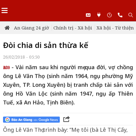
An Giang 24 giờ
Chính trị - Xã hội
Xã hội - Từ thiện
Đòi chia di sản thừa kế
26/02/2018 - 05:50
- Vài năm sau khi người mẹ qua đời, vợ chồng
ông Lê Văn Thọ (sinh năm 1964, ngụ phường Mỹ
Xuyên, TP. Long Xuyên) bị tranh chấp tài sản với
ông Hồ Văn Lộc (sinh năm 1947, ngụ ấp Thiên
Tuế, xã An Hảo, Tịnh Biên).
Ông Lê Văn Thọ trình bày: “Mẹ tôi (bà Lê Thị Cấy,