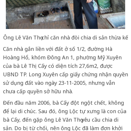
Ông Lê Văn Thọ chỉ căn nhà đòi chia di sản thừa kế
Căn nhà gắn liền với đất ở số 1/2, đường Hà
Hoàng Hổ, khóm Đông An 1, phường Mỹ Xuyên
của bà Lê Thị Cấy có diện tích 27,6m2, được
UBND TP. Long Xuyên cấp giấy chứng nhận quyền
sử dụng đất vào ngày 23-11-2005, nhưng vẫn
chưa cấp quyền sở hữu nhà.
Đến đầu năm 2006, bà Cấy đột ngột chết, không
để lại di chúc. Sau đó, ông Lộc tự xưng là con của
bà Cấy, đến gặp ông Lê Văn Thọ yêu cầu chia di
sản. Do bị từ chối, nên ông Lộc đã làm đơn khởi