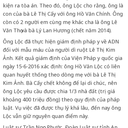
kiện ra tòa án. Theo đó, ông Lộc cho rằng, ông là
con của bà Lê Thị Cấy với ông Hồ Văn Chính. Ông
còn có 2 người em cùng mẹ khác cha là ông Lê
Văn Thọ và bà Lý Lan Hương (chết năm 2014).
Ông Lộc đã thực hiện giám định pháp y về ADN
đối với mẫu máu của người dì ruột Lê Thị Kim
Ảnh. Kết quả giám định của Viện Pháp y quốc gia
ngày 15-6-2016 xác định: ông Hồ Văn Lộc có liên
quan huyết thống theo dòng mẹ với bà Lê Thị
Kim Ảnh. Bà Cấy chết không để lại di chúc, nên
ông Lộc yêu cầu được chia 1/3 nhà đất (trị giá
khoảng 400 triệu đồng) theo quy định của pháp
luật. Vụ việc đã được thụ lý khá lâu, đến nay ông
Lộc vẫn giữ nguyên quan điểm này.
Luật sư Trần Ngọc Phước, Đoàn Luật sư tỉnh An