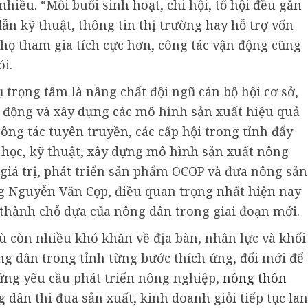
hiều. “Mỗi buổi sinh hoạt, chi hội, tổ hội đều gắn
ẫn kỹ thuật, thông tin thị trường hay hỗ trợ vốn
ì họ tham gia tích cực hơn, công tác vận động cũng
i.
trọng tâm là nâng chất đội ngũ cán bộ hội cơ sở,
 động và xây dựng các mô hình sản xuất hiệu quả
công tác tuyên truyền, các cấp hội trong tỉnh đẩy
học, kỹ thuật, xây dựng mô hình sản xuất nông
i giá trị, phát triển sản phẩm OCOP và đưa nông sản
g Nguyễn Văn Cọp, điều quan trọng nhất hiện nay
ở thành chỗ dựa của nông dân trong giai đoạn mới.
ù còn nhiều khó khăn về địa bàn, nhân lực và khối
ng dân trong tỉnh từng bước thích ứng, đổi mới để
ứng yêu cầu phát triển nông nghiệp,
nông thôn
 dân thi đua sản xuất, kinh doanh giỏi tiếp tục lan