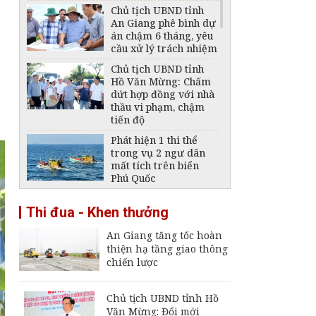
Chủ tịch UBND tỉnh
An Giang phê bình dự
án chậm 6 tháng, yêu
cầu xử lý trách nhiệm
n
Chủ tịch UBND tỉnh
Hồ Văn Mừng: Chấm
dứt hợp đồng với nhà
thầu vi phạm, chậm
tiến độ
Phát hiện 1 thi thể
trong vụ 2 ngư dân
mất tích trên biển
Phú Quốc
Thông báo ngừng,
Thi đua - Khen thưởng
giảm mức cung cấp
điện trên địa bàn tỉnh
An Giang tăng tốc hoàn
An Giang ngày 6 -
thiện hạ tầng giao thông
7/8/2026
chiến lược
Đại tá Nguyễn Việt
Thắng nhận nhiệm vụ
Chính ủy Bộ Chỉ huy
Chủ tịch UBND tỉnh Hồ
Quân sự tỉnh An
Văn Mừng: Đổi mới