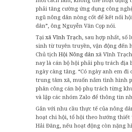
phải tăng cường ứng dụng công nghệ t
ngũ nông dân nòng cốt để kết nối hội
dân”, ông Nguyễn Văn Cọp nói.
Tại
xã Vĩnh Trạch
, sau hợp nhất, số 
sinh từ tuyên truyền, vận động đến h
Chủ tịch
Hội Nông dân
xã Vĩnh Trạch
nay là cán bộ hội phải phụ trách địa 
ngày càng tăng. “Có ngày anh em đi c
trung tâm xã, muốn nắm tình hình ph
phân công cán bộ phụ trách từng khu 
và lập các nhóm Zalo để thông tin nh
Gắn với nhu cầu thực tế của nông d
hoạt chi hội, tổ hội theo hướng thiế
Hải Đăng, nếu hoạt động còn nặng hì