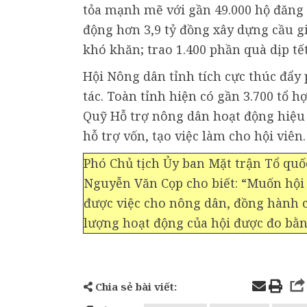
tỏa mạnh mẽ với gần 49.000 hộ đăng
động hơn 3,9 tỷ đồng xây dựng cầu g
khó khăn; trao 1.400 phần quà dịp tết
Hội Nông dân tỉnh tích cực thúc đẩy p
tác. Toàn tỉnh hiện có gần 3.700 tổ hợ
Quỹ Hỗ trợ nông dân hoạt động hiệu 
hỗ trợ vốn, tạo việc làm cho hội viên.
Phó Chủ tịch Ủy ban Mặt trận Tổ quố
Nguyễn Văn Cọp cho biết: “Muốn hội v
được việc cho nông dân, đồng hành c
lượng hoạt động của hội được đo bằn
Chia sẻ bài viết: