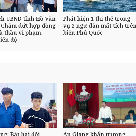
ch UBND tỉnh Hồ Văn
Phát hiện 1 thi thể trong
 Chấm dứt hợp đồng
vụ 2 ngư dân mất tích trê
à thầu vi phạm,
biển Phú Quốc
iến độ
ng: Bắt hai đối
An Giang khẩn trương