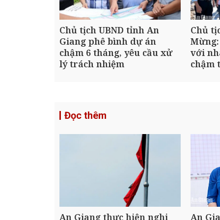
Chủ tịch UBND tỉnh An
Chủ tị
Giang phê bình dự án
Mừng:
chậm 6 tháng, yêu cầu xử
với nh
lý trách nhiệm
chậm t
Đọc thêm
An Giang thực hiện nghi
An Gia