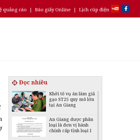
ệ quảng cáo
|
Báo giấy Online
|
Lịch cúp điện
Đọc nhiều
Khởi tố vụ án làm giả
gạo ST25 quy mô lớn
tại An Giang
h
An Giang được phân
loại là đơn vị hành
ợ
chính cấp tỉnh loại I