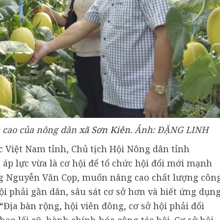
ệ cao của nông dân
xã Sơn Kiên
. Ảnh: ĐẶNG LINH
c Việt Nam tỉnh, Chủ tịch Hội Nông dân tỉnh
áp lực vừa là cơ hội để tổ chức hội đổi mới mạnh
g Nguyễn Văn Cọp, muốn nâng cao chất lượng côn
ội phải gần dân, sâu sát cơ sở hơn và biết ứng dụn
“Địa bàn rộng, hội viên đông, cơ sở hội phải đổi
eo lối cũ, hành chính hóa công tác hội. Cơ sở hội