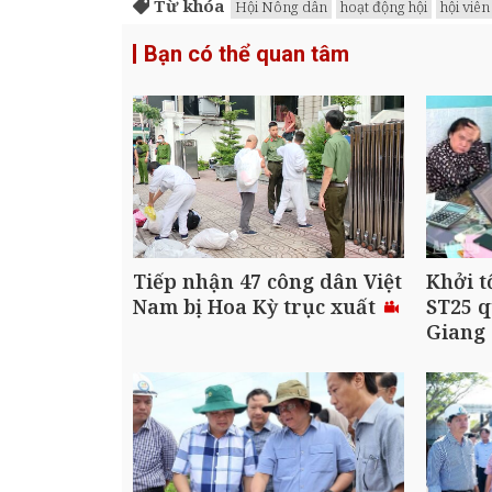
Từ khóa
Hội Nông dân
hoạt động hội
hội viên
Bạn có thể quan tâm
Tiếp nhận 47 công dân Việt
Khởi t
Nam bị Hoa Kỳ trục xuất
ST25 q
Giang