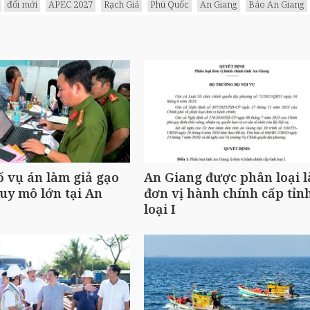
đổi mới
APEC 2027
Rạch Giá
Phú Quốc
An Giang
Báo An Giang
ố vụ án làm giả gạo
An Giang được phân loại l
uy mô lớn tại An
đơn vị hành chính cấp tỉn
loại I