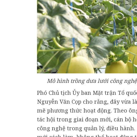
Mô hình trồng dưa lưới công ngh
Phó Chủ tịch Ủy ban Mặt trận Tổ quố
Nguyễn Văn Cọp cho rằng, đây vừa là 
mẽ phương thức hoạt động. Theo ôn
tác hội trong giai đoạn mới, cán bộ h
công nghệ trong quản lý, điều hành. 
mới cách làm, không thể hoạt động th