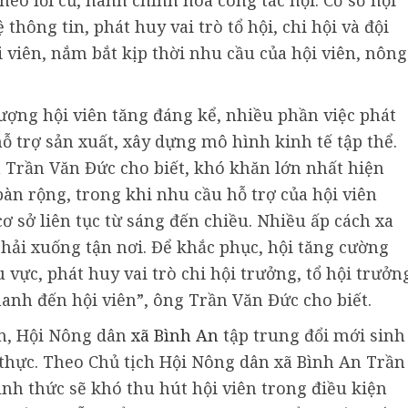
hông tin, phát huy vai trò tổ hội, chi hội và đội
 viên, nắm bắt kịp thời nhu cầu của hội viên, nông
lượng hội viên tăng đáng kể, nhiều phần việc phát
ỗ trợ sản xuất, xây dựng mô hình kinh tế tập thể.
 Trần Văn Đức cho biết, khó khăn lớn nhất hiện
bàn rộng, trong khi nhu cầu hỗ trợ của hội viên
ơ sở liên tục từ sáng đến chiều. Nhiều ấp cách xa
ải xuống tận nơi. Để khắc phục, hội tăng cường
vực, phát huy vai trò chi hội trưởng, tổ hội trưởn
anh đến hội viên”, ông Trần Văn Đức cho biết.
ân, Hội Nông dân
xã Bình An
tập trung đổi mới sinh
t thực. Theo Chủ tịch Hội Nông dân xã Bình An Trần
nh thức sẽ khó thu hút hội viên trong điều kiện