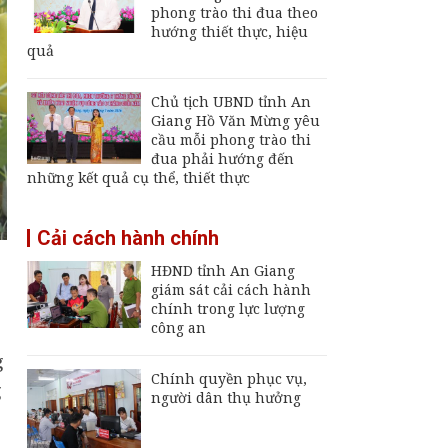
Giang
phong trào thi đua theo
hướng thiết thực, hiệu
Thường trực UBND
quả
tỉnh An Giang yêu cầu
sớm đưa cảng biển
An Thới hoạt động trở
Chủ tịch UBND tỉnh An
lại
Giang Hồ Văn Mừng yêu
An Giang chốt hạn
cầu mỗi phong trào thi
vận hành nhà máy xử
đua phải hướng đến
lý rác Long Xuyên,
những kết quả cụ thể, thiết thực
trễ sẽ thu hồi dự án
Thông báo ngừng,
Cải cách hành chính
giảm mức cung cấp
điện trên địa bàn tỉnh
HĐND tỉnh An Giang
An Giang từ ngày 8
giám sát cải cách hành
đến 9/8/2026
chính trong lực lượng
công an
g
Chính quyền phục vụ,
g
người dân thụ hưởng