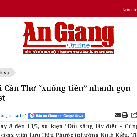
Liên h
h vụ
ời Cần Thơ “xuống tiền” nhanh gọn
st
ông tin tài trợ
ày 8 đến 10/5, sự kiện “Đổi xăng lấy điện - Cùn
ại công viên Lưu Hữu Phước (phường Ninh Kiều, TP