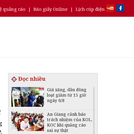
ệ quảng cáo
|
Báo giấy Online
|
Lịch cúp điện
Đọc nhiều
Giá xăng, dầu đồng
loạt giảm từ 15 giờ
ngày 6/8
An Giang cảnh báo
trách nhiệm của KOL,
g
KOC khi quảng cáo
sai sự thật
.