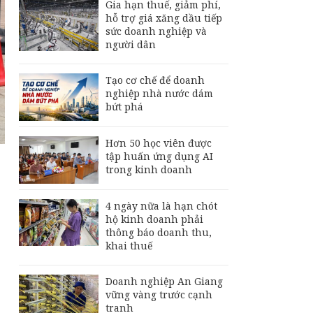
Gia hạn thuế, giảm phí,
hỗ trợ giá xăng dầu tiếp
sức doanh nghiệp và
người dân
Tạo cơ chế để doanh
nghiệp nhà nước dám
bứt phá
Hơn 50 học viên được
tập huấn ứng dụng AI
trong kinh doanh
4 ngày nữa là hạn chót
hộ kinh doanh phải
thông báo doanh thu,
khai thuế
Doanh nghiệp An Giang
vững vàng trước cạnh
tranh