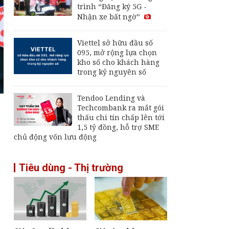
trình “Đăng ký 5G -
nay 2/8: Giá dầu thế
Nhận xe bất ngờ”
giới trong tuần liên
tục đổi chiều
Giá vàng hôm nay,
Viettel sở hữu đầu số
6/8: Tăng mạnh
095, mở rộng lựa chọn
kho số cho khách hàng
trong kỷ nguyên số
Thu hút FDI chất
lượng cao: Đòn bẩy
Tendoo Lending và
cho mục tiêu tăng
Techcombank ra mắt gói
trưởng hai con số
thấu chi tín chấp lên tới
1,5 tỷ đồng, hỗ trợ SME
chủ động vốn lưu động
Tiêu dùng - Thị trường