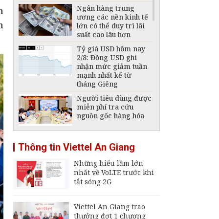
Ngân hàng trung
h
ương các nền kinh tế
n
lớn có thể duy trì lãi
suất cao lâu hơn
Tỷ giá USD hôm nay
2/8: Đồng USD ghi
nhận mức giảm tuần
mạnh nhất kể từ
tháng Giêng
Người tiêu dùng được
miễn phí tra cứu
nguồn gốc hàng hóa
An Giang tăng tốc
Thông tin Viettel An Giang
xuất khẩu
Những hiểu lầm lớn
nhất về VoLTE trước khi
Tái cấu trúc ngành
tắt sóng 2G
đóng tàu, phát triển
công nghiệp hàng hải
quốc gia
Viettel An Giang trao
thưởng đợt 1 chương
Giá xăng, dầu hôm