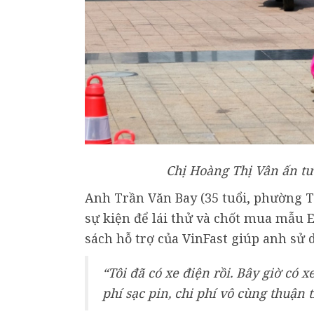
Chị Hoàng Thị Vân ấn tư
Anh Trần Văn Bay (35 tuổi, phường T
sự kiện để lái thử và chốt mua mẫu E
sách hỗ trợ của VinFast giúp anh sử d
“Tôi đã có xe điện rồi. Bây giờ có x
phí sạc pin, chi phí vô cùng thuận t