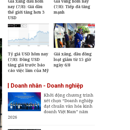
Giá xăng dầu hôm
Giá vàng hôm nay
nay (7/8): Giá dầu
(7/8): Tiếp đà tăng
thế giới tăng hơn 3
mạnh
USD
Tỷ giá USD hôm nay
Giá xăng, dầu đồng
(7/8): Đồng USD
loạt giảm từ 15 giờ
tăng giá trước báo
ngày 6/8
cáo việc làm của Mỹ
Doanh nhân - Doanh nghiệp
Khởi động chương trình
xét chọn “Doanh nghiệp
đạt chuẩn văn hóa kinh
doanh Việt Nam” năm
2026