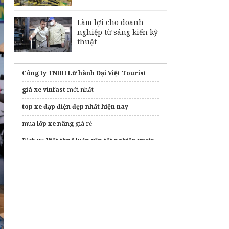
Làm lợi cho doanh
nghiệp từ sáng kiến kỹ
thuật
Công ty TNHH Lữ hành Đại Việt Tourist
giá xe vinfast
mới nhất
top xe đạp điện đẹp nhất hiện nay
mua
lốp xe nâng
giá rẻ
Dịch vụ
Viết thuê luận văn tốt nghiệp
uy tín