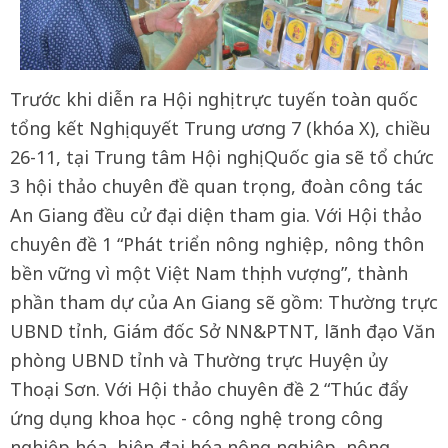
Trước khi diễn ra Hội nghị trực tuyến toàn quốc
tổng kết Nghị quyết Trung ương 7 (khóa X), chiều
26-11, tại Trung tâm Hội nghị Quốc gia sẽ tổ chức
3 hội thảo chuyên đề quan trọng, đoàn công tác
An Giang đều cử đại diện tham gia. Với Hội thảo
chuyên đề 1 “Phát triển nông nghiệp, nông thôn
bền vững vì một Việt Nam thịnh vượng”, thành
phần tham dự của An Giang sẽ gồm: Thường trực
UBND tỉnh, Giám đốc Sở NN&PTNT, lãnh đạo Văn
phòng UBND tỉnh và Thường trực Huyện ủy
Thoại Sơn. Với Hội thảo chuyên đề 2 “Thúc đẩy
ứng dụng khoa học - công nghệ trong công
nghiệp hóa, hiện đại hóa nông nghiệp, nông