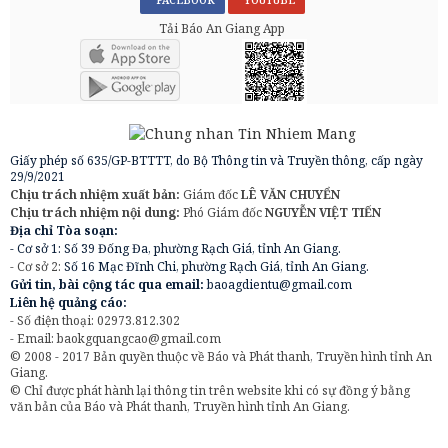
Tải Báo An Giang App
Giấy phép số 635/GP-BTTTT, do Bộ Thông tin và Truyền thông, cấp ngày
29/9/2021
Chịu trách nhiệm xuất bản:
Giám đốc
LÊ VĂN CHUYỂN
Chịu trách nhiệm nội dung:
Phó Giám đốc
NGUYỄN VIỆT TIẾN
Địa chỉ Tòa soạn:
- Cơ sở 1: Số 39 Đống Đa, phường Rạch Giá, tỉnh An Giang.
- Cơ sở 2:
Số 16 Mạc Đĩnh Chi, phường Rạch Giá, tỉnh An Giang.
Gửi tin, bài cộng tác qua email:
baoagdientu@gmail.com
Liên hệ quảng cáo:
- Số điện thoại: 02973.812.302
- Email:
baokgquangcao@gmail.com
© 2008 - 2017 Bản quyền thuộc về Báo và Phát thanh, Truyền hình tỉnh An
Giang.
© Chỉ được phát hành lại thông tin trên website khi có sự đồng ý bằng
văn bản của Báo và Phát thanh, Truyền hình tỉnh An Giang.