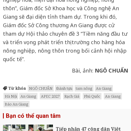
thôn”, Giám đốc Sở Khoa học và Công nghệ An
Giang sẽ đại diện tỉnh tham dự. Trong khi đó,
Giám đốc Sở Công thương An Giang được cử
tham dự Hội thảo chuyên đề 3 “Tiềm năng đầu tư
và triển vọng phát triển thị trường cho hàng hóa
nông nghiệp, nông thôn trong bối cảnh hội nhập
quốc tế”.
Bài, ảnh:
NGÔ CHUẨN
Từ khóa
NGÔ CHUẨN
thành tựu
tam nông
An Giang
Hà Nội
An Giang
APEC 2027
Rạch Giá
Phú Quốc
An Giang
Báo An Giang
Bạn có thể quan tâm
Tiếp nhận 47 công dân Việt