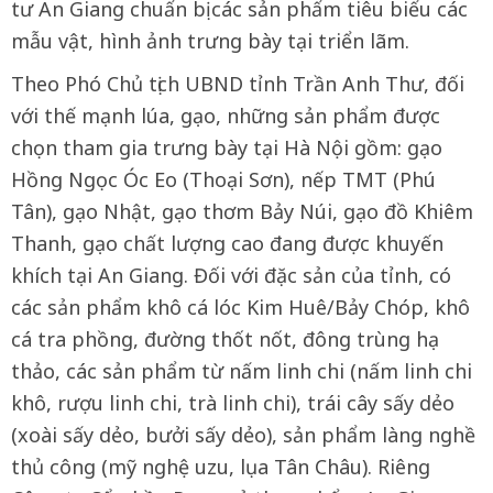
tư An Giang chuẩn bị các sản phẩm tiêu biểu các
mẫu vật, hình ảnh trưng bày tại triển lãm.
Theo Phó Chủ tịch UBND tỉnh Trần Anh Thư, đối
với thế mạnh lúa, gạo, những sản phẩm được
chọn tham gia trưng bày tại Hà Nội gồm: gạo
Hồng Ngọc Óc Eo (Thoại Sơn), nếp TMT (Phú
Tân), gạo Nhật, gạo thơm Bảy Núi, gạo đồ Khiêm
Thanh, gạo chất lượng cao đang được khuyến
khích tại An Giang. Đối với đặc sản của tỉnh, có
các sản phẩm khô cá lóc Kim Huê/Bảy Chóp, khô
cá tra phồng, đường thốt nốt, đông trùng hạ
thảo, các sản phẩm từ nấm linh chi (nấm linh chi
khô, rượu linh chi, trà linh chi), trái cây sấy dẻo
(xoài sấy dẻo, bưởi sấy dẻo), sản phẩm làng nghề
thủ công (mỹ nghệ uzu, lụa Tân Châu). Riêng