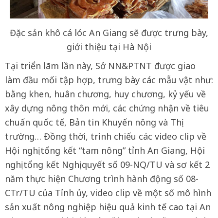
Đặc sản khô cá lóc An Giang sẽ được trưng bày,
giới thiệu tại Hà Nội
Tại triển lãm lần này, Sở NN&PTNT được giao
làm đầu mối tập hợp, trưng bày các mẫu vật như:
bằng khen, huân chương, huy chương, kỷ yếu về
xây dựng nông thôn mới, các chứng nhận về tiêu
chuẩn quốc tế, Bản tin Khuyến nông và Thị
trường… Đồng thời, trình chiếu các video clip về
Hội nghị tổng kết “tam nông” tỉnh An Giang, Hội
nghị tổng kết Nghị quyết số 09-NQ/TU và sơ kết 2
năm thực hiện Chương trình hành động số 08-
CTr/TU của Tỉnh ủy, video clip về một số mô hình
sản xuất nông nghiệp hiệu quả kinh tế cao tại An