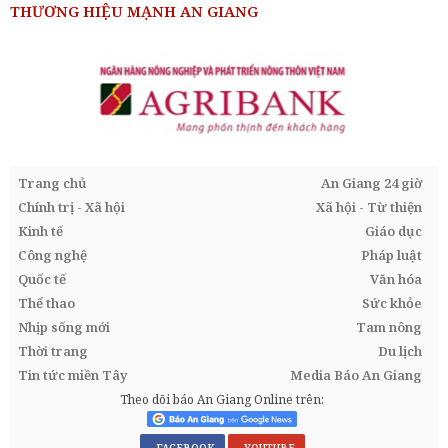
THƯƠNG HIỆU MẠNH AN GIANG
Trang chủ
An Giang 24 giờ
Chính trị - Xã hội
Xã hội - Từ thiện
Kinh tế
Giáo dục
Công nghệ
Pháp luật
Quốc tế
Văn hóa
Thể thao
Sức khỏe
Nhịp sống mới
Tam nông
Thời trang
Du lịch
Tin tức miền Tây
Media Báo An Giang
Theo dõi báo An Giang Online trên:
FACEBOOK
YOUTUBE