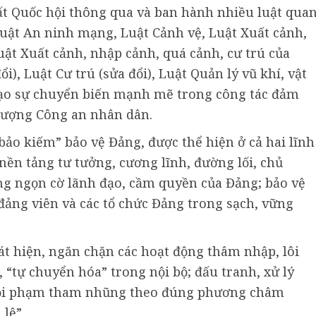
ất Quốc hội thông qua và ban hành nhiều luật qua
uật An ninh mạng, Luật Cảnh vệ, Luật Xuất cảnh,
ật Xuất cảnh, nhập cảnh, quá cảnh, cư trú của
i), Luật Cư trú (sửa đổi), Luật Quản lý vũ khí, vật
.. tạo sự chuyển biến mạnh mẽ trong công tác đảm
 lượng Công an nhân dân.
bảo kiếm” bảo vệ Đảng, được thể hiện ở cả hai lĩnh
 nền tảng tư tưởng, cương lĩnh, đường lối, chủ
ng ngọn cờ lãnh đạo, cầm quyền của Đảng; bảo vệ
đảng viên và các tổ chức Đảng trong sạch, vững
t hiện, ngăn chặn các hoạt động thâm nhập, lôi
, “tự chuyển hóa” trong nội bộ; đấu tranh, xử lý
 tội phạm tham nhũng theo đúng phương châm
lệ”.