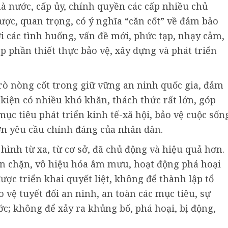
à nước, cấp ủy, chính quyền các cấp nhiều chủ
lược, quan trọng, có ý nghĩa “căn cốt” về đảm bảo
ới các tình huống, vấn đề mới, phức tạp, nhạy cảm,
p phần thiết thực bảo vệ, xây dựng và phát triển
trò nòng cốt trong giữ vững an ninh quốc gia, đảm
 kiện có nhiều khó khăn, thách thức rất lớn, góp
c tiêu phát triển kinh tế-xã hội, bảo vệ cuộc sốn
ơn yêu cầu chính đáng của nhân dân.
hình từ xa, từ cơ sở, đã chủ động và hiệu quả hơn.
ăn chặn, vô hiệu hóa âm mưu, hoạt động phá hoại
ược triển khai quyết liệt, không để thành lập tổ
o vệ tuyết đối an ninh, an toàn các mục tiêu, sự
ớc; không để xảy ra khủng bố, phá hoại, bị động,