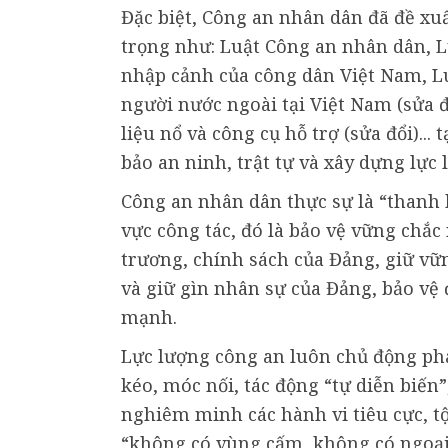
Đặc biệt, Công an nhân dân đã đề xu
trọng như: Luật Công an nhân dân, L
nhập cảnh của công dân Việt Nam, Lu
người nước ngoài tại Việt Nam (sửa đổ
liệu nổ và công cụ hỗ trợ (sửa đổi).
bảo an ninh, trật tự và xây dựng lực
Công an nhân dân thực sự là “thanh 
vực công tác, đó là bảo vệ vững chắc
trương, chính sách của Đảng, giữ vữ
và giữ gìn nhân sự của Đảng, bảo vệ 
mạnh.
Lực lượng công an luôn chủ động phá
kéo, móc nối, tác động “tự diễn biến”
nghiêm minh các hành vi tiêu cực,
“không có vùng cấm, không có ngoại 