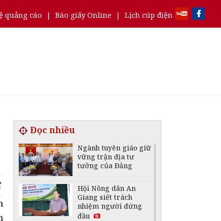
ệ quảng cáo
|
Báo giấy Online
|
Lịch cúp điện
Đọc nhiều
Ngành tuyên giáo giữ
vững trận địa tư
tưởng của Đảng
Hội Nông dân An
Giang siết trách
n
nhiệm người đứng
đầu
n