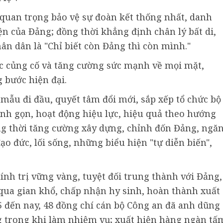
quan trọng bảo vệ sự đoàn kết thống nhất, danh
iện của Đảng; đồng thời khẳng định chân lý bất di,
hân dân là "Chỉ biết còn Đảng thì còn mình."
 củng cố và tăng cường sức mạnh về mọi mặt,
 bước hiện đại.
ẫu đi đầu, quyết tâm đổi mới, sắp xếp tổ chức bộ
inh gọn, hoạt động hiệu lực, hiệu quả theo hướng
ng thời tăng cường xây dựng, chỉnh đốn Đảng, ngă
đạo đức, lối sống, những biểu hiện "tự diễn biến",
hính trị vững vàng, tuyệt đối trung thành với Đảng,
qua gian khổ, chấp nhận hy sinh, hoàn thành xuất
 đến nay, 48 đồng chí cán bộ Công an đã anh dũng
ng trong khi làm nhiệm vụ; xuất hiện hàng ngàn tấ