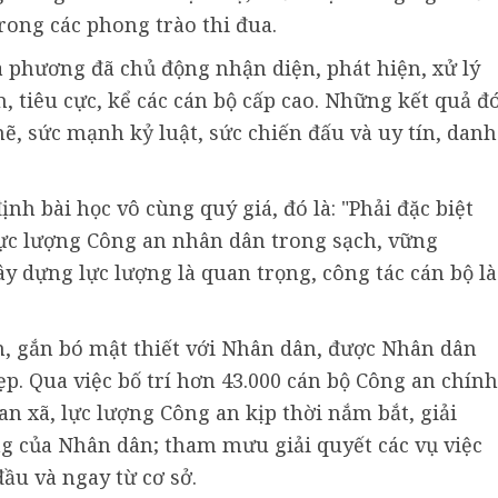
trong các phong trào thi đua.
a phương đã chủ động nhận diện, phát hiện, xử lý
tiêu cực, kể các cán bộ cấp cao. Những kết quả đ
ẽ, sức mạnh kỷ luật, sức chiến đấu và uy tín, danh
ịnh bài học vô cùng quý giá, đó là: "Phải đặc biệt
ực lượng Công an nhân dân trong sạch, vững
y dựng lực lượng là quan trọng, công tác cán bộ là
, gắn bó mật thiết với Nhân dân, được Nhân dân
ẹp. Qua việc bố trí hơn 43.000 cán bộ Công an chính
 xã, lực lượng Công an kịp thời nắm bắt, giải
 của Nhân dân; tham mưu giải quyết các vụ việc
đầu và ngay từ cơ sở.