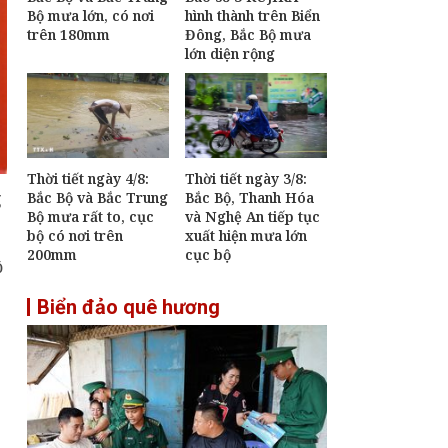
Bộ mưa lớn, có nơi
hình thành trên Biển
mới mô hình phát
triển giúp Việt Nam
trên 180mm
Đông, Bắc Bộ mưa
bứt phá mạnh mẽ
lớn diện rộng
trong kỷ nguyên mới
Đề xuất nhiều cơ chế
đặc thù bảo đảm tiến
độ các dự án phục vụ
APEC 2027
Thời tiết ngày 4/8:
Thời tiết ngày 3/8:
[Infographic] Chương
g
Bắc Bộ và Bắc Trung
Bắc Bộ, Thanh Hóa
trình quốc gia về bảo
Bộ mưa rất to, cục
và Nghệ An tiếp tục
vệ trẻ em giai đoạn
bộ có nơi trên
xuất hiện mưa lớn
2026-2030
200mm
cục bộ
ộ
Biển đảo quê hương