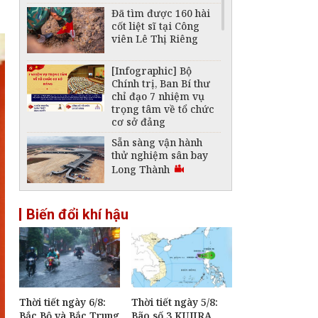
Đã tìm được 160 hài
cốt liệt sĩ tại Công
viên Lê Thị Riêng
[Infographic] Bộ
Chính trị, Ban Bí thư
chỉ đạo 7 nhiệm vụ
trọng tâm về tổ chức
cơ sở đảng
Sẵn sàng vận hành
thử nghiệm sân bay
Long Thành
Thời tiết ngày 31/7:
Biến đổi khí hậu
Cả nước có mưa dông
trên diện rộng
Xây dựng và phát
triển Việt Nam trở
thành quốc gia biển
mạnh
Thời tiết ngày 6/8:
Thời tiết ngày 5/8:
Bắc Bộ và Bắc Trung
Bão số 3 KUJIRA
Nghị quyết 19: Đổi