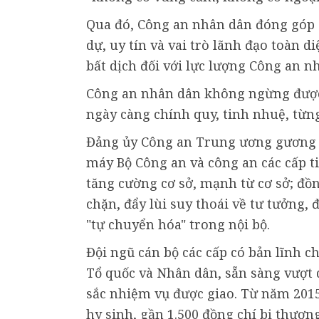
Qua đó, Công an nhân dân đóng góp 
dự, uy tín và vai trò lãnh đạo toàn d
bất dịch đối với lực lượng Công an n
Công an nhân dân không ngừng được
ngày càng chính quy, tinh nhuệ, từng
Đảng ủy Công an Trung ương gương m
máy Bộ Công an và công an các cấp t
tăng cường cơ sở, mạnh từ cơ sở; đồ
chặn, đẩy lùi suy thoái về tư tưởng, 
"tự chuyển hóa" trong nội bộ.
Đội ngũ cán bộ các cấp có bản lĩnh c
Tổ quốc và Nhân dân, sẵn sàng vượt 
sắc nhiệm vụ được giao. Từ năm 2015
hy sinh, gần 1.500 đồng chí bị thươ