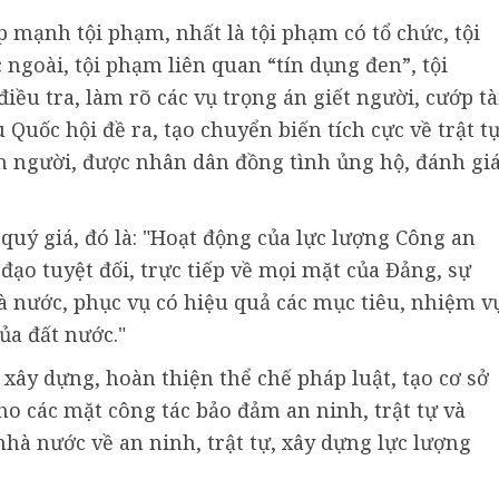
p mạnh tội phạm, nhất là tội phạm có tổ chức, tội
ngoài, tội phạm liên quan “tín dụng đen”, tội
ều tra, làm rõ các vụ trọng án giết người, cướp tà
u Quốc hội đề ra, tạo chuyển biến tích cực về trật t
on người, được nhân dân đồng tình ủng hộ, đánh gi
 quý giá, đó là: "Hoạt động của lực lượng Công an
đạo tuyệt đối, trực tiếp về mọi mặt của Đảng, sự
à nước, phục vụ có hiệu quả các mục tiêu, nhiệm v
của đất nước."
xây dựng, hoàn thiện thể chế pháp luật, tạo cơ sở
ho các mặt công tác bảo đảm an ninh, trật tự và
nhà nước về an ninh, trật tự, xây dựng lực lượng