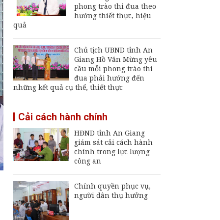
Giang
phong trào thi đua theo
hướng thiết thực, hiệu
Thường trực UBND
quả
tỉnh An Giang yêu cầu
sớm đưa cảng biển
An Thới hoạt động trở
Chủ tịch UBND tỉnh An
lại
Giang Hồ Văn Mừng yêu
An Giang chốt hạn
cầu mỗi phong trào thi
vận hành nhà máy xử
đua phải hướng đến
lý rác Long Xuyên,
những kết quả cụ thể, thiết thực
trễ sẽ thu hồi dự án
Thông báo ngừng,
Cải cách hành chính
giảm mức cung cấp
điện trên địa bàn tỉnh
HĐND tỉnh An Giang
An Giang từ ngày 8
giám sát cải cách hành
đến 9/8/2026
chính trong lực lượng
công an
Chính quyền phục vụ,
người dân thụ hưởng