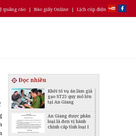
ệ quảng cáo
|
Báo giấy Online
|
Lịch cúp điện
Đọc nhiều
Khởi tố vụ án làm giả
gạo ST25 quy mô lớn
tại An Giang
g
An Giang được phân
loại là đơn vị hành
n
chính cấp tỉnh loại I
n