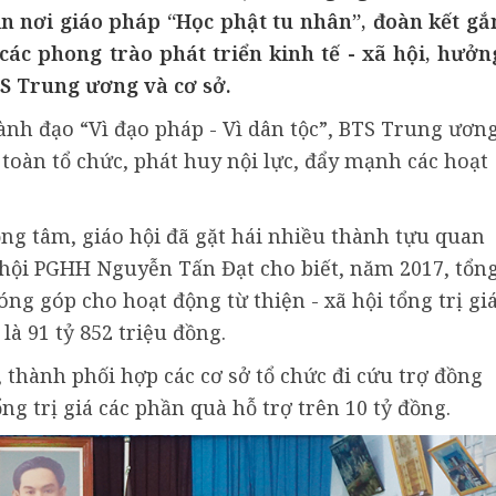
n nơi giáo pháp “Học phật tu nhân”, đoàn kết gắ
các phong trào phát triển kinh tế - xã hội, hưởn
S Trung ương và cơ sở.
h đạo “Vì đạo pháp - Vì dân tộc”, BTS Trung ươn
oàn tổ chức, phát huy nội lực, đẩy mạnh các hoạt
ng tâm, giáo hội đã gặt hái nhiều thành tựu quan
hội PGHH Nguyễn Tấn Đạt cho biết, năm 2017, tổn
ng góp cho hoạt động từ thiện - xã hội tổng trị gi
là 91 tỷ 852 triệu đồng.
, thành phối hợp các cơ sở tổ chức đi cứu trợ đồng
ổng trị giá các phần quà hỗ trợ trên 10 tỷ đồng.