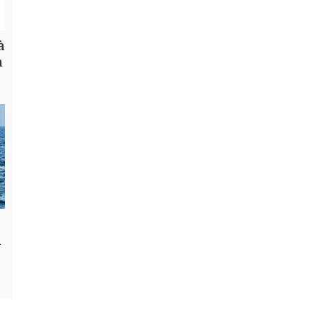
à
h
n