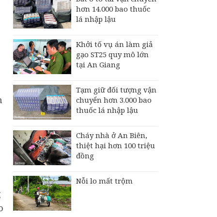
hơn 14.000 bao thuốc
lá nhập lậu
Khởi tố vụ án làm giả
gạo ST25 quy mô lớn
tại An Giang
Tạm giữ đối tượng vận
n
chuyển hơn 3.000 bao
thuốc lá nhập lậu
Cháy nhà ở An Biên,
thiệt hại hơn 100 triệu
đồng
Nỗi lo mất trộm
g
o