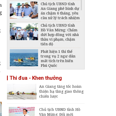
Chủ tịch UBND tỉnh
n
An Giang phê bình dự
g
án chậm 6 tháng, yêu
cầu xử lý trách nhiệm
Chủ tịch UBND tỉnh
g
Hồ Văn Mừng: Chấm
dứt hợp đồng với nhà
thầu vi phạm, chậm
tiến độ
Phát hiện 1 thi thể
trong vụ 2 ngư dân
mất tích trên biển
g
Phú Quốc
á
Thông báo ngừng,
Thi đua - Khen thưởng
giảm mức cung cấp
điện trên địa bàn tỉnh
An Giang tăng tốc hoàn
An Giang ngày 6 -
thiện hạ tầng giao thông
7/8/2026
chiến lược
Đại tá Nguyễn Việt
Thắng nhận nhiệm vụ
Chính ủy Bộ Chỉ huy
Chủ tịch UBND tỉnh Hồ
Quân sự tỉnh An
Văn Mừng: Đổi mới