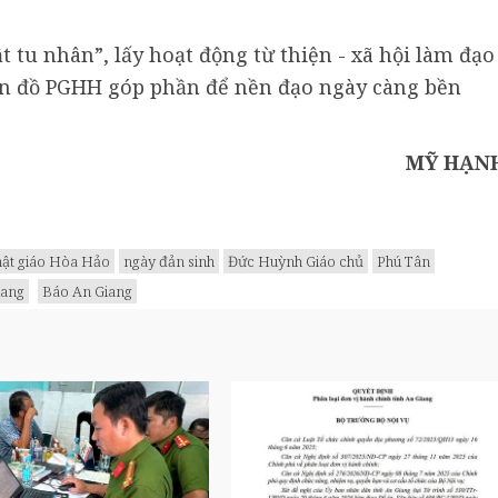
 tu nhân”, lấy hoạt động từ thiện - xã hội làm đạo
ín đồ PGHH góp phần để nền đạo ngày càng bền
MỸ HẠN
hật giáo Hòa Hảo
ngày đản sinh
Đức Huỳnh Giáo chủ
Phú Tân
iang
Báo An Giang