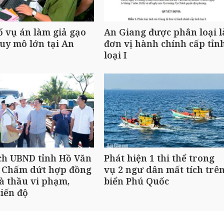
ố vụ án làm giả gạo
An Giang được phân loại l
uy mô lớn tại An
đơn vị hành chính cấp tỉn
loại I
ch UBND tỉnh Hồ Văn
Phát hiện 1 thi thể trong
 Chấm dứt hợp đồng
vụ 2 ngư dân mất tích trê
à thầu vi phạm,
biển Phú Quốc
iến độ