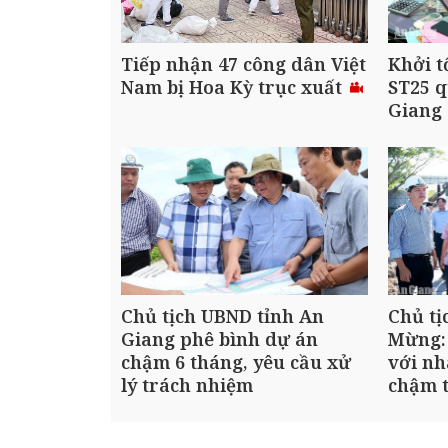
Tiếp nhận 47 công dân Việt
Khởi t
Nam bị Hoa Kỳ trục xuất
ST25 q
Giang
Chủ tịch UBND tỉnh An
Chủ tị
Giang phê bình dự án
Mừng:
chậm 6 tháng, yêu cầu xử
với nh
lý trách nhiệm
chậm t