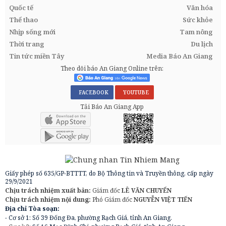
Quốc tế
Văn hóa
Thể thao
Sức khỏe
Nhịp sống mới
Tam nông
Thời trang
Du lịch
Tin tức miền Tây
Media Báo An Giang
Theo dõi báo An Giang Online trên:
FACEBOOK
YOUTUBE
Tải Báo An Giang App
Giấy phép số 635/GP-BTTTT, do Bộ Thông tin và Truyền thông, cấp ngày
29/9/2021
Chịu trách nhiệm xuất bản:
Giám đốc
LÊ VĂN CHUYỂN
Chịu trách nhiệm nội dung:
Phó Giám đốc
NGUYỄN VIỆT TIẾN
Địa chỉ Tòa soạn:
- Cơ sở 1: Số 39 Đống Đa, phường Rạch Giá, tỉnh An Giang.