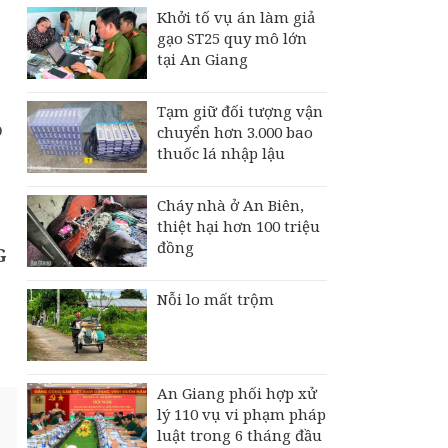
Khởi tố vụ án làm giả
gạo ST25 quy mô lớn
tại An Giang
Tạm giữ đối tượng vận
o
chuyển hơn 3.000 bao
thuốc lá nhập lậu
Cháy nhà ở An Biên,
thiệt hại hơn 100 triệu
đồng
G
Nỗi lo mất trộm
An Giang phối hợp xử
lý 110 vụ vi phạm pháp
luật trong 6 tháng đầu