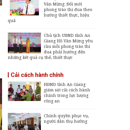
7/8/2026
Văn Mừng: Đổi mới
phong trào thi đua theo
Đại tá Nguyễn Việt
hướng thiết thực, hiệu
Thắng nhận nhiệm vụ
quả
Chính ủy Bộ Chỉ huy
Quân sự tỉnh An
Giang
Chủ tịch UBND tỉnh An
An Giang được phân
Giang Hồ Văn Mừng yêu
loại là đơn vị hành
cầu mỗi phong trào thi
chính cấp tỉnh loại I
đua phải hướng đến
những kết quả cụ thể, thiết thực
Khai mạc Ngày hội
Bánh dân gian Nam
Cải cách hành chính
Bộ - An Giang
HĐND tỉnh An Giang
giám sát cải cách hành
chính trong lực lượng
công an
Chính quyền phục vụ,
người dân thụ hưởng