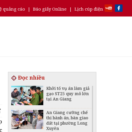
ệ quảng cáo
|
Báo giấy Online
|
Lịch cúp điện
Đọc nhiều
Khởi tố vụ án làm giả
gạo ST25 quy mô lớn
tại An Giang
An Giang cưỡng chế
thi hành án, bàn giao
p
đất tại phường Long
Xuyên
c