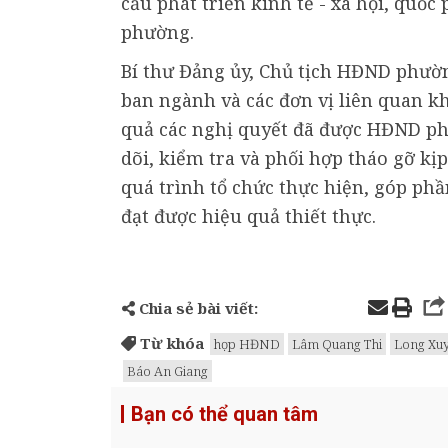
cầu phát triển kinh tế - xã hội, quốc
phường.
Bí thư Đảng ủy, Chủ tịch HĐND phư
ban ngành và các đơn vị liên quan k
quả các nghị quyết đã được HĐND ph
dõi, kiểm tra và phối hợp tháo gỡ k
quá trình tổ chức thực hiện, góp ph
đạt được hiệu quả thiết thực.
Chia sẻ bài viết:
Từ khóa
họp HĐND
Lâm Quang Thi
Long Xu
Báo An Giang
Bạn có thể quan tâm