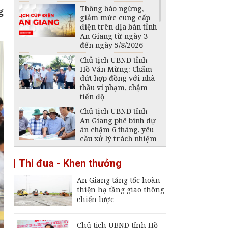
Thông báo ngừng,
g
giảm mức cung cấp
điện trên địa bàn tỉnh
An Giang từ ngày 3
đến ngày 5/8/2026
Chủ tịch UBND tỉnh
Hồ Văn Mừng: Chấm
dứt hợp đồng với nhà
thầu vi phạm, chậm
tiến độ
Chủ tịch UBND tỉnh
An Giang phê bình dự
án chậm 6 tháng, yêu
cầu xử lý trách nhiệm
Phát hiện 1 thi thể
Thi đua - Khen thưởng
trong vụ 2 ngư dân
mất tích trên biển
An Giang tăng tốc hoàn
Phú Quốc
thiện hạ tầng giao thông
Thông báo ngừng,
chiến lược
giảm mức cung cấp
điện trên địa bàn tỉnh
An Giang ngày 6 -
Chủ tịch UBND tỉnh Hồ