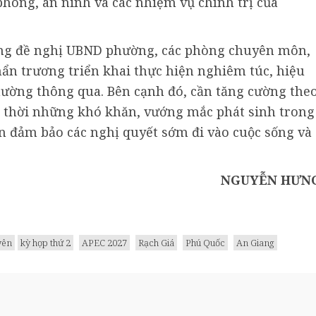
 phòng, an ninh và các nhiệm vụ chính trị của
ờng đề nghị UBND phường, các phòng chuyên môn,
hẩn trương triển khai thực hiện nghiêm túc, hiệu
ường thông qua. Bên cạnh đó, cần tăng cường the
ịp thời những khó khăn, vướng mắc phát sinh trong
ần đảm bảo các nghị quyết sớm đi vào cuộc sống và
NGUYỄN HƯN
yên
kỳ họp thứ 2
APEC 2027
Rạch Giá
Phú Quốc
An Giang