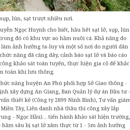
 sụp, lún, sạt trượt nhiều nơi.
ễn Ngọc Huynh cho biết, hầu hết sạt lở, sụp, lún
 trong đó có khu vực ao hầm nuôi cá. Khả năng do
làm ảnh hưởng ta-luy và một số nơi do người dân
chức năng đã căng dây, cảnh báo sạt lở và báo cáo
 công khảo sát toàn tuyến, thực hiện gia cố để khắc
an toàn khi lưu thông.
hức năng huyện An Phú phối hợp Sở Giao thông -
ịnh xây dựng An Giang, Ban Quản lý dự án Đầu tư 
ấn thiết kế (Công ty 2899 Ninh Bình), Tư vấn giá
 Miền Tây, Liên danh nhà thầu thi công xây lắp
rung - Ngọc Hầu)… tiến hành khảo sát hiện trường
ao hầm sâu bị sạt lở xâm thực từ 1 - 5m ảnh hưởng