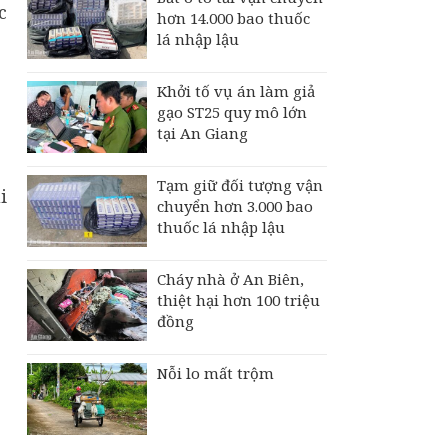
c
hơn 14.000 bao thuốc
lá nhập lậu
Khởi tố vụ án làm giả
gạo ST25 quy mô lớn
tại An Giang
Tạm giữ đối tượng vận
i
chuyển hơn 3.000 bao
thuốc lá nhập lậu
Cháy nhà ở An Biên,
thiệt hại hơn 100 triệu
…
đồng
Nỗi lo mất trộm