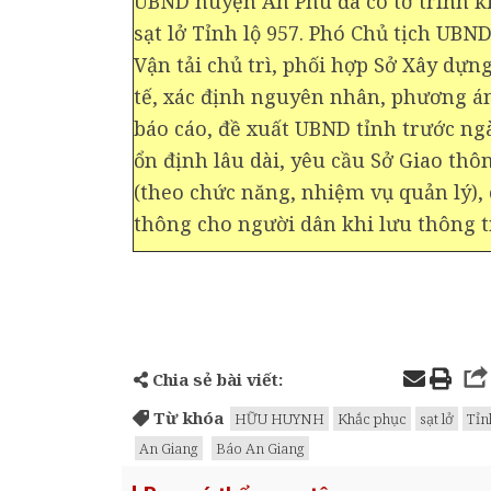
UBND huyện An Phú đã có tờ trình k
sạt lở Tỉnh lộ 957. Phó Chủ tịch UBN
Vận tải chủ trì, phối hợp Sở Xây dựn
tế, xác định nguyên nhân, phương án
báo cáo, đề xuất UBND tỉnh trước ngà
ổn định lâu dài, yêu cầu Sở Giao th
(theo chức năng, nhiệm vụ quản lý),
thông cho người dân khi lưu thông t
Chia sẻ bài viết:
Từ khóa
HỮU HUYNH
Khắc phục
sạt lở
Tỉn
An Giang
Báo An Giang