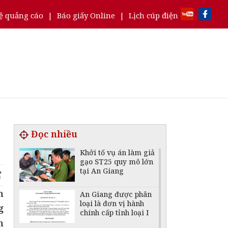
ệ quảng cáo
|
Báo giấy Online
|
Lịch cúp điện
Đọc nhiều
Khởi tố vụ án làm giả
gạo ST25 quy mô lớn
tại An Giang
n
An Giang được phân
loại là đơn vị hành
g
chính cấp tỉnh loại I
n