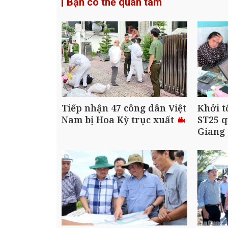
Bạn có thể quan tâm
Tiếp nhận 47 công dân Việt
Khởi t
Nam bị Hoa Kỳ trục xuất
ST25 q
Giang