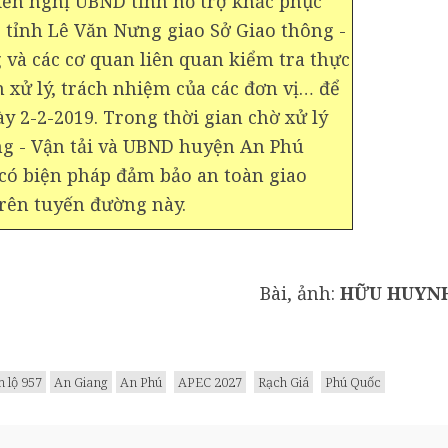
iến nghị UBND tỉnh hỗ trợ khắc phục
D tỉnh Lê Văn Nưng giao Sở Giao thông -
g và các cơ quan liên quan kiểm tra thực
 xử lý, trách nhiệm của các đơn vị… để
y 2-2-2019. Trong thời gian chờ xử lý
ông - Vận tải và UBND huyện An Phú
 có biện pháp đảm bảo an toàn giao
rên tuyến đường này.
Bài, ảnh:
HỮU HUYN
h lộ 957
An Giang
An Phú
APEC 2027
Rạch Giá
Phú Quốc