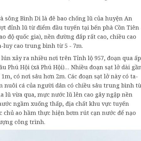
à sông Bình Di là đê bao chống lũ của huyện An
ợt đỉnh lũ từ điểm đầu tuyến tại bến phà Cồn Tiên
ao độ quốc gia), nền đường đắp rất cao, chiều cao
-luy cao trung bình từ 5 - 7m.
, lún xảy ra nhiều nơi trên Tỉnh lộ 957, đoạn qua ấp
ầu Phú Hội (xã Phú Hội)… Nhiều đoạn sạt lở dài gầ
m, có nơi sâu hơn 2m. Các đoạn sạt lở này có ta-
 nuôi cá của người dân có chiều sâu trung bình t
ùa lũ vừa qua, mực nước lũ lên cao gây ngập nền
nước ngầm xuống thấp, địa chất khu vực tuyến
ác chủ ao hầm thực hiện bơm rút cạn nước để nạo
ượng công trình.