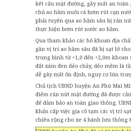
kết cấu mặt đường, gây mất an toàn
chủ ao hầm nuôi cá bơm rút cạn nước 
phải tuyến qua ao hầm sâu bị răn nứt
thực hiện bơm rút nước ao hầm.
Qua tham khảo các hố khoan địa chất 
gần vị trí ao hầm sâu đã bị sạt lở ch
trung bình từ +1,0 đến +2,0m khoan 
đất xám đen dẻo chảy, dẻo mềm là tầ
dễ gây mất ổn định, nguy cơ lún trượ
Chủ tịch UBND huyện An Phú Mai Minh 
điểm răn nứt mặt đường đã được cảnh
để đảm bảo an toàn giao thông. UBN
khẩn cấp việc gia cố tạm các vị trí 
chiều rộng cho xe 4 bánh lưu thông t