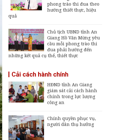
Giang
phong trào thi đua theo
hướng thiết thực, hiệu
Thường trực UBND
quả
tỉnh An Giang yêu cầu
sớm đưa cảng biển
An Thới hoạt động trở
Chủ tịch UBND tỉnh An
lại
Giang Hồ Văn Mừng yêu
An Giang chốt hạn
cầu mỗi phong trào thi
vận hành nhà máy xử
đua phải hướng đến
lý rác Long Xuyên,
những kết quả cụ thể, thiết thực
trễ sẽ thu hồi dự án
Thông báo ngừng,
Cải cách hành chính
giảm mức cung cấp
điện trên địa bàn tỉnh
HĐND tỉnh An Giang
An Giang từ ngày 8
giám sát cải cách hành
đến 9/8/2026
chính trong lực lượng
công an
Chính quyền phục vụ,
người dân thụ hưởng