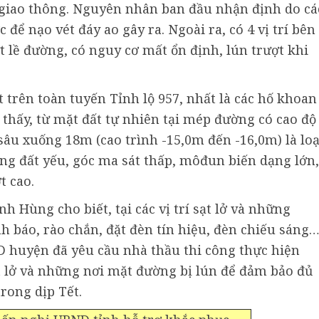
 giao thông. Nguyên nhân ban đầu nhận định do cá
để nạo vét đáy ao gây ra. Ngoài ra, có 4 vị trí bên
 lề đường, có nguy cơ mất ổn định, lún trượt khi
trên toàn tuyến Tỉnh lộ 957, nhất là các hố khoan
o thấy, từ mặt đất tự nhiên tại mép đường có cao độ
sâu xuống 18m (cao trình -15,0m đến -16,0m) là loạ
ng đất yếu, góc ma sát thấp, môđun biến dạng lớn,
t cao.
Hùng cho biết, tại các vị trí sạt lở và những
 báo, rào chắn, đặt đèn tín hiệu, đèn chiếu sáng
D huyện đã yêu cầu nhà thầu thi công thực hiện
sạt lở và những nơi mặt đường bị lún để đảm bảo đủ
rong dịp Tết.