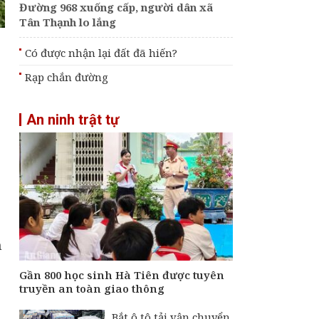
Đường 968 xuống cấp, người dân xã
Tân Thạnh lo lắng
Có được nhận lại đất đã hiến?
Rạp chắn đường
An ninh trật tự
-
m
Gần 800 học sinh Hà Tiên được tuyên
,
truyền an toàn giao thông
Bắt ô tô tải vận chuyển