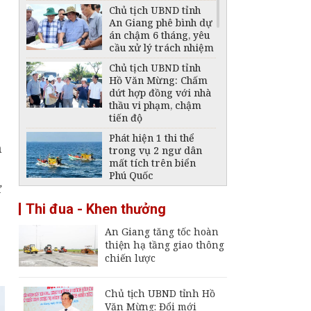
Chủ tịch UBND tỉnh
An Giang phê bình dự
án chậm 6 tháng, yêu
cầu xử lý trách nhiệm
Chủ tịch UBND tỉnh
Hồ Văn Mừng: Chấm
dứt hợp đồng với nhà
thầu vi phạm, chậm
tiến độ
Phát hiện 1 thi thể
n
trong vụ 2 ngư dân
mất tích trên biển
Phú Quốc
ừ
Thông báo ngừng,
Thi đua - Khen thưởng
giảm mức cung cấp
điện trên địa bàn tỉnh
An Giang tăng tốc hoàn
An Giang ngày 6 -
thiện hạ tầng giao thông
7/8/2026
chiến lược
Đại tá Nguyễn Việt
Thắng nhận nhiệm vụ
Chính ủy Bộ Chỉ huy
Chủ tịch UBND tỉnh Hồ
Quân sự tỉnh An
Văn Mừng: Đổi mới