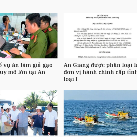
ố vụ án làm giả gạo
An Giang được phân loại l
uy mô lớn tại An
đơn vị hành chính cấp tỉn
loại I