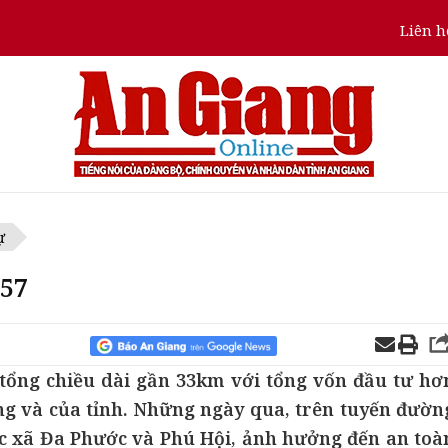
Liên h
ự
957
 tổng chiều dài gần 33km với tổng vốn đầu tư hơ
ng và của tỉnh. Những ngày qua, trên tuyến đườn
ộc xã Đa Phước và Phú Hội, ảnh hưởng đến an toà