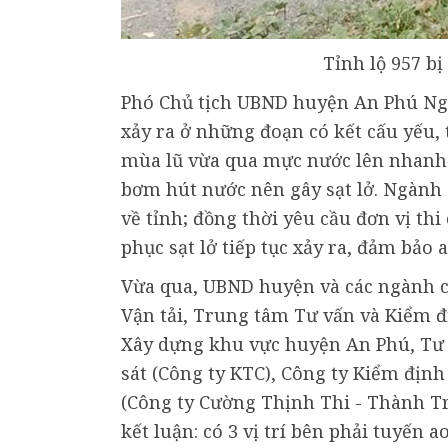
Tỉnh lộ 957 bị
Phó Chủ tịch UBND huyện An Phú Nguy
xảy ra ở những đoạn có kết cấu yếu,
mùa lũ vừa qua mực nước lên nhanh 
bơm hút nước nên gây sạt lở. Ngành 
về tỉnh; đồng thời yêu cầu đơn vị thi
phục sạt lở tiếp tục xảy ra, đảm bảo 
Vừa qua, UBND huyện và các ngành c
Vận tải, Trung tâm Tư vấn và Kiểm đ
Xây dựng khu vực huyện An Phú, Tư v
sát (Công ty KTC), Công ty Kiểm định
(Công ty Cường Thịnh Thi - Thành T
kết luận: có 3 vị trí bên phải tuyến 