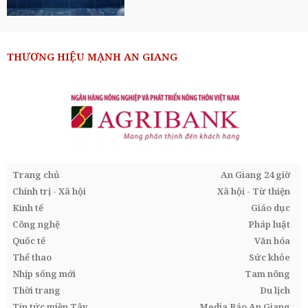
THƯƠNG HIỆU MẠNH AN GIANG
Trang chủ
An Giang 24 giờ
Chính trị - Xã hội
Xã hội - Từ thiện
Kinh tế
Giáo dục
Công nghệ
Pháp luật
Quốc tế
Văn hóa
Thể thao
Sức khỏe
Nhịp sống mới
Tam nông
Thời trang
Du lịch
Tin tức miền Tây
Media Báo An Giang