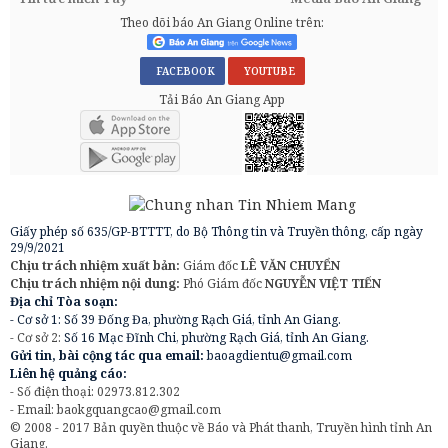
Theo dõi báo An Giang Online trên:
FACEBOOK
YOUTUBE
Tải Báo An Giang App
Giấy phép số 635/GP-BTTTT, do Bộ Thông tin và Truyền thông, cấp ngày
29/9/2021
Chịu trách nhiệm xuất bản:
Giám đốc
LÊ VĂN CHUYỂN
Chịu trách nhiệm nội dung:
Phó Giám đốc
NGUYỄN VIỆT TIẾN
Địa chỉ Tòa soạn:
- Cơ sở 1: Số 39 Đống Đa, phường Rạch Giá, tỉnh An Giang.
- Cơ sở 2:
Số 16 Mạc Đĩnh Chi, phường Rạch Giá, tỉnh An Giang.
Gửi tin, bài cộng tác qua email:
baoagdientu@gmail.com
Liên hệ quảng cáo:
- Số điện thoại: 02973.812.302
- Email:
baokgquangcao@gmail.com
© 2008 - 2017 Bản quyền thuộc về Báo và Phát thanh, Truyền hình tỉnh An
Giang.