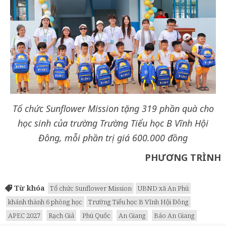
Tổ chức Sunflower Mission tặng 319 phần quà cho
học sinh của trường Trường Tiểu học B Vĩnh Hội
Đông, mỗi phần trị giá 600.000 đồng
PHƯƠNG TRÌNH
Từ khóa
Tổ chức Sunflower Mission
UBND xã An Phú
khánh thành 6 phòng học
Trường Tiểu học B Vĩnh Hội Đông
APEC 2027
Rạch Giá
Phú Quốc
An Giang
Báo An Giang