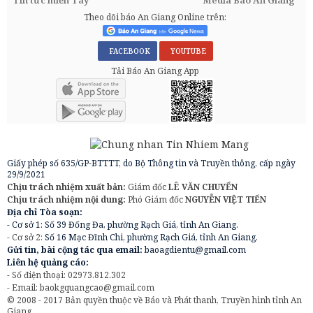
Theo dõi báo An Giang Online trên:
FACEBOOK
YOUTUBE
Tải Báo An Giang App
Giấy phép số 635/GP-BTTTT, do Bộ Thông tin và Truyền thông, cấp ngày
29/9/2021
Chịu trách nhiệm xuất bản:
Giám đốc
LÊ VĂN CHUYỂN
Chịu trách nhiệm nội dung:
Phó Giám đốc
NGUYỄN VIỆT TIẾN
Địa chỉ Tòa soạn:
- Cơ sở 1: Số 39 Đống Đa, phường Rạch Giá, tỉnh An Giang.
- Cơ sở 2:
Số 16 Mạc Đĩnh Chi, phường Rạch Giá, tỉnh An Giang.
Gửi tin, bài cộng tác qua email:
baoagdientu@gmail.com
Liên hệ quảng cáo:
- Số điện thoại: 02973.812.302
- Email:
baokgquangcao@gmail.com
© 2008 - 2017 Bản quyền thuộc về Báo và Phát thanh, Truyền hình tỉnh An
Giang.