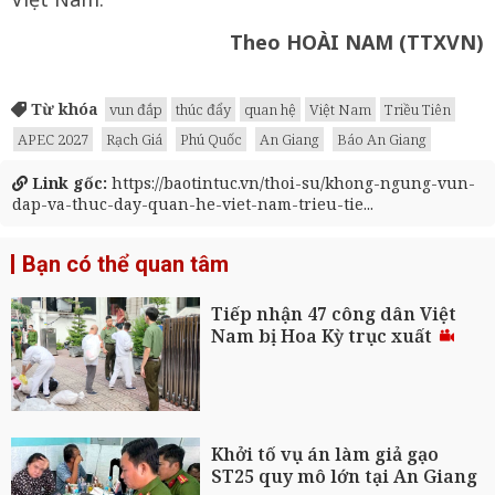
Theo HOÀI NAM
(TTXVN)
Từ khóa
vun đắp
thúc đẩy
quan hệ
Việt Nam
Triều Tiên
APEC 2027
Rạch Giá
Phú Quốc
An Giang
Báo An Giang
Link gốc:
https://baotintuc.vn/thoi-su/khong-ngung-vun-
dap-va-thuc-day-quan-he-viet-nam-trieu-tie...
Bạn có thể quan tâm
Tiếp nhận 47 công dân Việt
Nam bị Hoa Kỳ trục xuất
Khởi tố vụ án làm giả gạo
ST25 quy mô lớn tại An Giang