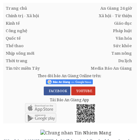
Trang chủ
An Giang 24 giờ
Chính trị - Xã hội
Xã hội - Từ thiện
Kinh tế
Giáo dục
Công nghệ
Pháp luật
Quốc tế
Văn hóa
Thể thao
Sức khỏe
Nhịp sống mới
Tam nông
Thời trang
Du lịch
Tin tức miền Tây
Media Báo An Giang
Theo dõi báo An Giang Online trên:
FACEBOOK
YOUTUBE
Tải Báo An Giang App