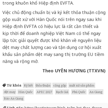
trong khuôn khổ Hiệp định EVFTA.
Việc chủ động chuẩn bị và ký kết thỏa thuận cộng
gộp xuất xứ với Hàn Quốc nói trên ngay sau khi
Hiệp định EVFTA có hiệu lực là rất cần thiết và
kịp thời để doanh nghiệp Việt Nam có thể ngay
lập tức giải quyết được khó khăn về nguyên liệu
dệt may chất lượng cao và tận dụng cơ hội xuất
khẩu sản phẩm dệt may sang thị trường EU tiềm
năng và rộng mở.
Theo UYÊN HƯƠNG (TTXVN)
Từ khóa
Ký kết
thỏa thuận
cộng gộp
xuất xứ sản phẩm
dệt may
Hàn Quốc
APEC 2027
Rạch Giá
Phú Quốc
An Giang
Báo An Giang
Link gốc:
https://baotintuc.vn/kinh-te/ky-ket-thoa-thuan-