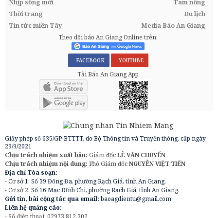
Nhịp sống mới
Tam nông
Thời trang
Du lịch
Tin tức miền Tây
Media Báo An Giang
Theo dõi báo An Giang Online trên:
FACEBOOK
YOUTUBE
Tải Báo An Giang App
Giấy phép số 635/GP-BTTTT, do Bộ Thông tin và Truyền thông, cấp ngày
29/9/2021
Chịu trách nhiệm xuất bản:
Giám đốc
LÊ VĂN CHUYỂN
Chịu trách nhiệm nội dung:
Phó Giám đốc
NGUYỄN VIỆT TIẾN
Địa chỉ Tòa soạn:
- Cơ sở 1: Số 39 Đống Đa, phường Rạch Giá, tỉnh An Giang.
- Cơ sở 2:
Số 16 Mạc Đĩnh Chi, phường Rạch Giá, tỉnh An Giang.
Gửi tin, bài cộng tác qua email:
baoagdientu@gmail.com
Liên hệ quảng cáo:
- Số điện thoại: 02973.812.302