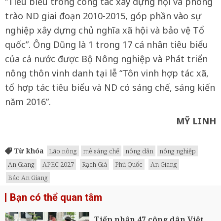
“Tiêu biểu trong công tác xây dựng hội và phong
trào ND giai đoạn 2010-2015, góp phần vào sự
nghiệp xây dựng chủ nghĩa xã hội và bảo vệ Tổ
quốc”. Ông Dũng là 1 trong 17 cá nhân tiêu biểu
của cả nước được Bộ Nông nghiệp và Phát triển
nông thôn vinh danh tại lễ “Tôn vinh hợp tác xã,
tổ hợp tác tiêu biểu và ND có sáng chế, sáng kiến
năm 2016”.
MỸ LINH
Từ khóa
Lão nông
mê sáng chế
nông dân
nông nghiệp
An Giang
APEC 2027
Rạch Giá
Phú Quốc
An Giang
Báo An Giang
Bạn có thể quan tâm
Tiếp nhận 47 công dân Việt