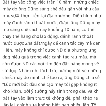
Bắt tay vào công việc trên 10 năm, những chiếc
máy do ông Dũng sáng chế đều gắn với nhu cầu
phục vụ SX thực tiễn tại địa phương. Điển hình như
máy đánh rãnh thoát nước, được ông Dũng mày
mò sáng chế cách nay khoảng 10 năm, có thể
thay thế hàng chục lao động, đánh rãnh thoát
nước được 2ha đất/ngày để canh tác cây mè đen.
Hiện, máy không chỉ được ND địa phương ứng
dụng hiệu quả trong việc canh tác rau màu, mà
còn được ND các nơi tìm đến đặt hàng mang về
sử dụng. Nhâm nhi tách trà, hướng mắt về những
chiếc máy do mình chế tạo ra, ông Dũng chia sẻ:
“Lúc mới bắt đầu chế tạo máy tôi gặp không ít
khó khăn, bởi ý tưởng nảy sinh trong đầu và khi
bắt tay vào làm thực tế không dễ, phải tháo ra
lắp lại, chỉnh sửa không biết bao nhiêu lần. Tôi