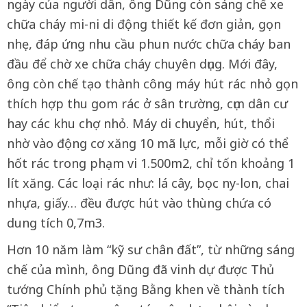
ngày của người dân, ông Dũng còn sáng chế xe
chữa cháy mi-ni di động thiết kế đơn giản, gọn
nhẹ, đáp ứng nhu cầu phun nước chữa cháy ban
đầu để chờ xe chữa cháy chuyên dụng. Mới đây,
ông còn chế tạo thành công máy hút rác nhỏ gọn
thích hợp thu gom rác ở sân trường, cụm dân cư
hay các khu chợ nhỏ. Máy di chuyển, hút, thổi
nhờ vào động cơ xăng 10 mã lực, mỗi giờ có thể
hốt rác trong phạm vi 1.500m2, chỉ tốn khoảng 1
lít xăng. Các loại rác như: lá cây, bọc ny-lon, chai
nhựa, giấy… đều được hút vào thùng chứa có
dung tích 0,7m3.
Hơn 10 năm làm “kỹ sư chân đất”, từ những sáng
chế của mình, ông Dũng đã vinh dự được Thủ
tướng Chính phủ tặng Bằng khen về thành tích