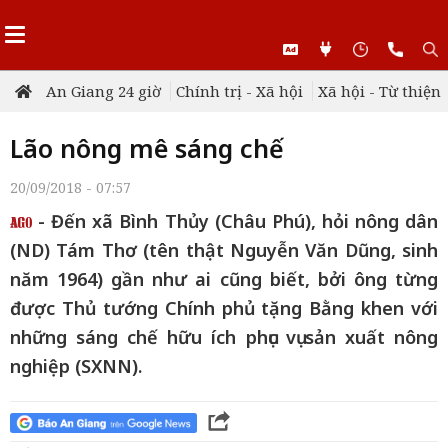
An Giang 24 giờ
Chính trị - Xã hội
Xã hội - Từ thiện
Lão nông mê sáng chế
20/09/2018 - 07:57
- Đến xã Bình Thủy (Châu Phú), hỏi nông dân
(ND) Tám Thơ (tên thật Nguyễn Văn Dũng, sinh
năm 1964) gần như ai cũng biết, bởi ông từng
được Thủ tướng Chính phủ tặng Bằng khen với
những sáng chế hữu ích phục vụ sản xuất nông
nghiệp (SXNN).