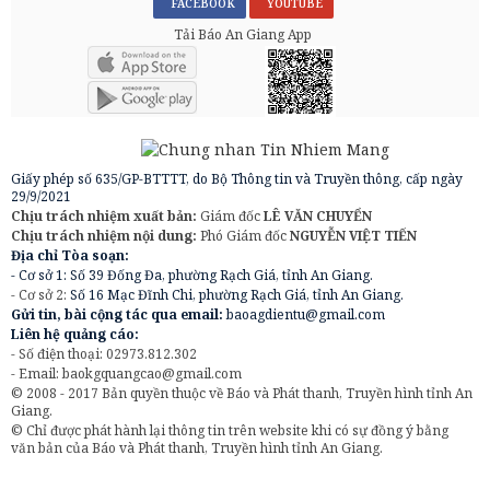
FACEBOOK
YOUTUBE
Tải Báo An Giang App
Giấy phép số 635/GP-BTTTT, do Bộ Thông tin và Truyền thông, cấp ngày
29/9/2021
Chịu trách nhiệm xuất bản:
Giám đốc
LÊ VĂN CHUYỂN
Chịu trách nhiệm nội dung:
Phó Giám đốc
NGUYỄN VIỆT TIẾN
Địa chỉ Tòa soạn:
- Cơ sở 1: Số 39 Đống Đa, phường Rạch Giá, tỉnh An Giang.
- Cơ sở 2:
Số 16 Mạc Đĩnh Chi, phường Rạch Giá, tỉnh An Giang.
Gửi tin, bài cộng tác qua email:
baoagdientu@gmail.com
Liên hệ quảng cáo:
- Số điện thoại: 02973.812.302
- Email:
baokgquangcao@gmail.com
© 2008 - 2017 Bản quyền thuộc về Báo và Phát thanh, Truyền hình tỉnh An
Giang.
© Chỉ được phát hành lại thông tin trên website khi có sự đồng ý bằng
văn bản của Báo và Phát thanh, Truyền hình tỉnh An Giang.