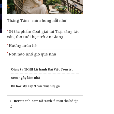
Từng bước đưa văn
hóa trở thành động
lực phát triển đất
nước
Tháng Tám - mùa hong nỗi nhớ
Áp dụng Nghị định
287 về tiền bản quyền
từ ngày 1/9, có gì
34 tác phẩm đoạt giải tại Trại sáng tác
mới?
văn, thơ tuổi học trò An Giang
Tháng Tám - mùa
Hương mùa hè
hong nỗi nhớ
Nôn nao nhớ gió quê nhà
g
Công ty TNHH Lữ hành Đại Việt Tourist
xem ngày làm nhà
Du học Mỹ cấp 3
cần chuẩn bị gì?
Bevetranh.com
tải tranh tô màu cho bé tập
tô