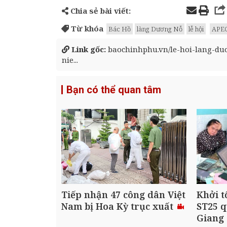
Chia sẻ bài viết:
Từ khóa
Bác Hồ
làng Dương Nỗ
lễ hội
APEC
Link gốc:
baochinhphu.vn/le-hoi-lang-duo
nie...
Bạn có thể quan tâm
Tiếp nhận 47 công dân Việt
Khởi t
Nam bị Hoa Kỳ trục xuất
ST25 q
Giang