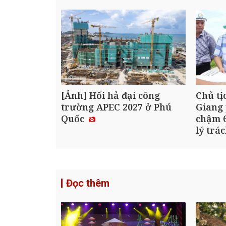
[Ảnh] Hối hả đại công
Chủ tị
trường APEC 2027 ở Phú
Giang 
Quốc
chậm 6
lý trá
Đọc thêm