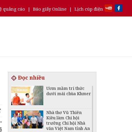
ệ quảng cáo
|
Báo giấy Online
|
Lịch cúp điện
Đọc nhiều
Ươm mầm tri thức
dưới mái chùa Khmer
Nhà thơ Vũ Thiên
Kiều làm Chi hội
-
trưởng Chi hội Nhà
văn Việt Nam tỉnh An
ễ