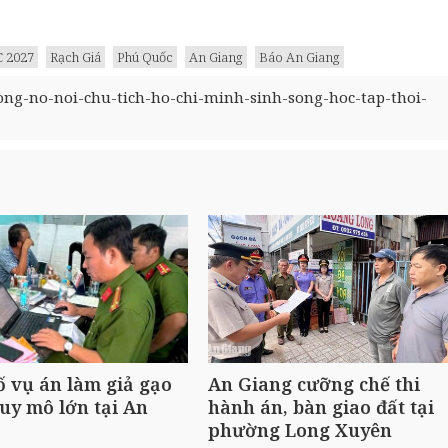
 2027
Rạch Giá
Phú Quốc
An Giang
Báo An Giang
ng-no-noi-chu-tich-ho-chi-minh-sinh-song-hoc-tap-thoi-
ố vụ án làm giả gạo
An Giang cưỡng chế thi
uy mô lớn tại An
hành án, bàn giao đất tại
phường Long Xuyên