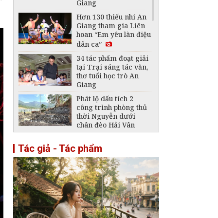
Giang
Hơn 130 thiếu nhi An
Giang tham gia Liên
hoan “Em yêu làn điệu
dân ca”
34 tác phẩm đoạt giải
tại Trại sáng tác văn,
thơ tuổi học trò An
Giang
Phát lộ dấu tích 2
công trình phòng thủ
thời Nguyễn dưới
chân đèo Hải Vân
Lần đầu Hội An tổ
Tác giả - Tác phẩm
chức Lễ hội đèn lồng
quốc tế
Tháp Nhạn Đắk Lắk -
Tháp cổ cất giữ nền
văn hóa Chăm đặc sắc