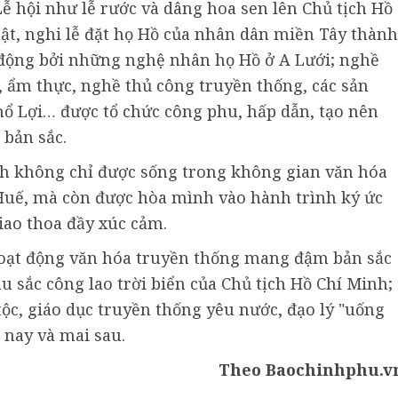
ễ hội như lễ rước và dâng hoa sen lên Chủ tịch Hồ
ật, nghi lễ đặt họ Hồ của nhân dân miền Tây thành
 động bởi những nghệ nhân họ Hồ ở A Lưới; nghề
, ẩm thực, nghề thủ công truyền thống, các sản
hổ Lợi… được tổ chức công phu, hấp dẫn, tạo nên
 bản sắc.
ch không chỉ được sống trong không gian văn hóa
Huế, mà còn được hòa mình vào hành trình ký ức
giao thoa đầy xúc cảm.
hoạt động văn hóa truyền thống mang đậm bản sắc
âu sắc công lao trời biển của Chủ tịch Hồ Chí Minh;
ộc, giáo dục truyền thống yêu nước, đạo lý "uống
 nay và mai sau.
Theo Baochinhphu.v