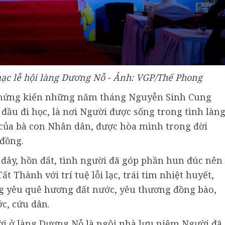
ạc lễ hội làng Dương Nỗ - Ảnh: VGP/Thế Phong
 chứng kiến những năm tháng Nguyễn Sinh Cung
 đầu đi học, là nơi Người được sống trong tình làn
của bà con Nhân dân, được hòa mình trong đời
 đồng.
đây, hồn đất, tình người đã góp phần hun đúc nên
 Thành với trí tuệ lỗi lạc, trái tim nhiệt huyết,
ng yêu quê hương đất nước, yêu thương đồng bào,
c, cứu dân.
ời ở làng Dương Nỗ là ngôi nhà lưu niệm Người đã