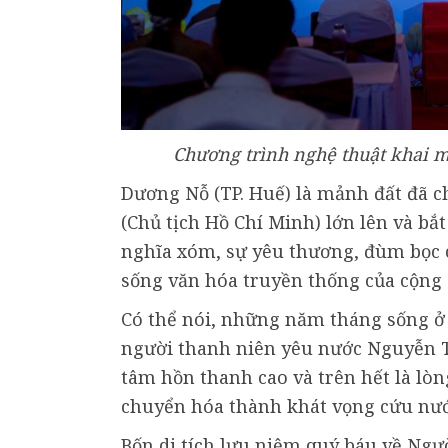
Chương trình nghệ thuật khai m
Dương Nỗ (TP. Huế) là mảnh đất đã
(Chủ tịch Hồ Chí Minh) lớn lên và bắt
nghĩa xóm, sự yêu thương, đùm bọc 
sống văn hóa truyền thống của cộng
Có thể nói, những năm tháng sống ở 
người thanh niên yêu nước Nguyễn Tất
tâm hồn thanh cao và trên hết là lò
chuyển hóa thành khát vọng cứu nướ
Bốn di tích lưu niệm quý báu về Ngư