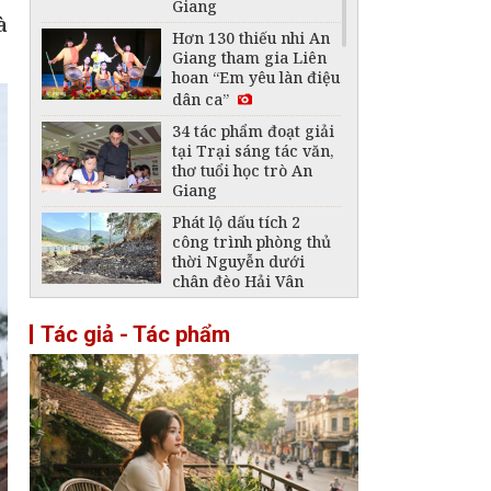
Giang
à
Hơn 130 thiếu nhi An
Giang tham gia Liên
hoan “Em yêu làn điệu
dân ca”
34 tác phẩm đoạt giải
tại Trại sáng tác văn,
thơ tuổi học trò An
Giang
Phát lộ dấu tích 2
công trình phòng thủ
thời Nguyễn dưới
chân đèo Hải Vân
Lần đầu Hội An tổ
Tác giả - Tác phẩm
chức Lễ hội đèn lồng
quốc tế
Tháp Nhạn Đắk Lắk -
Tháp cổ cất giữ nền
văn hóa Chăm đặc sắc