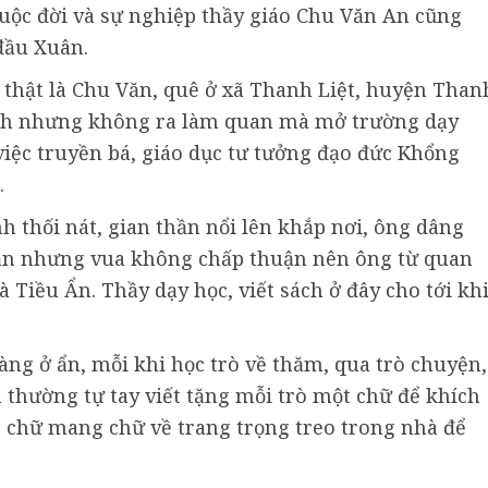
 cuộc đời và sự nghiệp thầy giáo Chu Văn An cũng
 đầu Xuân.
thật là Chu Văn, quê ở xã Thanh Liệt, huyện Than
sinh nhưng không ra làm quan mà mở trường dạy
việc truyền bá, giáo dục tư tưởng đạo đức Khổng
.
h thối nát, gian thần nổi lên khắp nơi, ông dâng
hần nhưng vua không chấp thuận nên ông từ quan
 Tiều Ẩn. Thầy dạy học, viết sách ở đây cho tới kh
ng ở ẩn, mỗi khi học trò về thăm, qua trò chuyện,
 thường tự tay viết tặng mỗi trò một chữ để khích
o chữ mang chữ về trang trọng treo trong nhà để