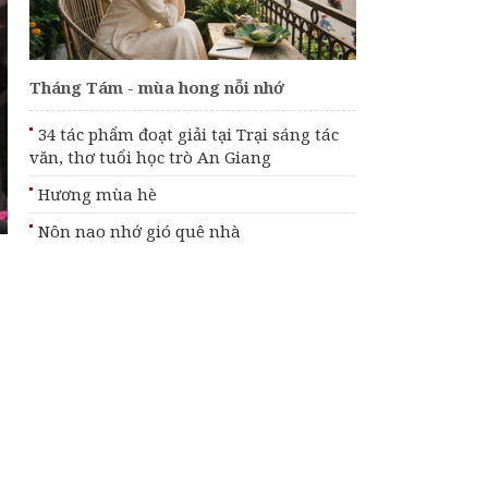
Từng bước đưa văn
hóa trở thành động
lực phát triển đất
nước
Tháng Tám - mùa hong nỗi nhớ
Áp dụng Nghị định
287 về tiền bản quyền
từ ngày 1/9, có gì
34 tác phẩm đoạt giải tại Trại sáng tác
mới?
văn, thơ tuổi học trò An Giang
Tháng Tám - mùa
Hương mùa hè
hong nỗi nhớ
Nôn nao nhớ gió quê nhà