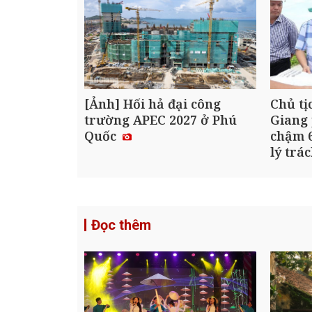
[Ảnh] Hối hả đại công
Chủ tị
trường APEC 2027 ở Phú
Giang 
Quốc
chậm 6
lý trá
Đọc thêm