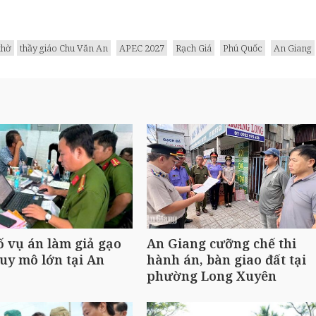
thờ
thầy giáo Chu Văn An
APEC 2027
Rạch Giá
Phú Quốc
An Giang
ố vụ án làm giả gạo
An Giang cưỡng chế thi
uy mô lớn tại An
hành án, bàn giao đất tại
phường Long Xuyên