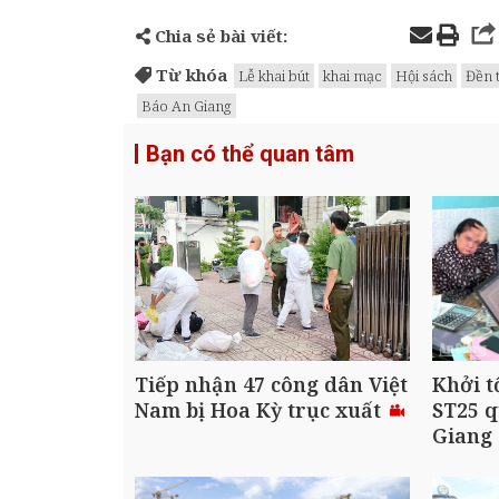
Chia sẻ bài viết:
Từ khóa
Lễ khai bút
khai mạc
Hội sách
Đền 
Báo An Giang
Bạn có thể quan tâm
Tiếp nhận 47 công dân Việt
Khởi t
Nam bị Hoa Kỳ trục xuất
ST25 q
Giang