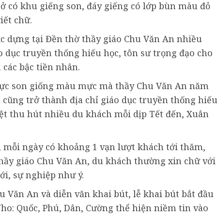
 ở có khu giếng son, đáy giếng có lớp bùn màu đỏ
iết chữ.
c dựng tại Đền thờ thầy giáo Chu Văn An nhiều
o dục truyền thống hiếu học, tôn sư trọng đạo cho
n các bậc tiền nhân.
mực son giống màu mực mà thầy Chu Văn An năm
 cũng trở thành địa chỉ giáo dục truyền thống hiế
iệt thu hút nhiều du khách mỗi dịp Tết đến, Xuân
 mỗi ngày có khoảng 1 vạn lượt khách tới thăm,
thầy giáo Chu Văn An, du khách thường xin chữ với
, sự nghiệp như ý.
 Văn An và diễn văn khai bút, lễ khai bút bắt đầu
ho: Quốc, Phú, Dân, Cường thể hiện niềm tin vào