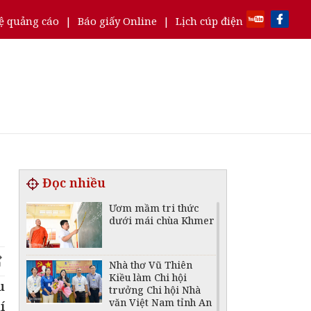
ệ quảng cáo
|
Báo giấy Online
|
Lịch cúp điện
Đọc nhiều
Ươm mầm tri thức
dưới mái chùa Khmer
Nhà thơ Vũ Thiên
Kiều làm Chi hội
u
trưởng Chi hội Nhà
văn Việt Nam tỉnh An
í